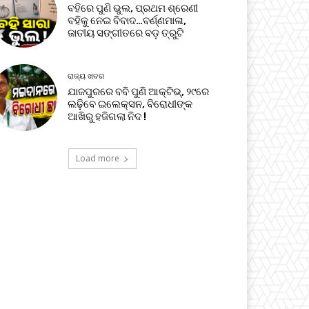
ବହିରେ ପୁଣି ଭୁଲ, ପ୍ରଥମ ଶ୍ରେଣୀ
ବହିକୁ ନେଇ ବିବାଦ…ବର୍ଣ୍ଣମାଳା,
ଜାତୀୟ ସଙ୍ଗୀତରେ ବଡ଼ ତ୍ରୁଟି
ରାଜ୍ୟ ଖବର
ଯାଜପୁରରେ ବବି ପୁଣି ଆକ୍ଟିଭ୍, ୨୯ରେ
ଲଢ଼ିବେ ଇଲେକ୍ସନ, ବିରୋଧୀଙ୍କ
ଆଖିରୁ ହଜିଗଲା ନିଦ !
Load more