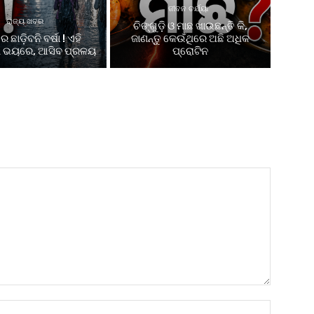
ଜୀବନ ଚର୍ଯ୍ୟା
ରାଜ୍ୟ ଖବର
ଚିଙ୍ଗୁଡ଼ି ଓ ମାଛ ଖାଉଛନ୍ତି କି,
 ଛାଡ଼ିବନି ବର୍ଷା ! ଏହି
ଜାଣନ୍ତୁ କେଉଁଥିରେ ଅଛି ଅଧିକ
ସୀ ଭୟରେ, ଆସିବ ପ୍ରଳୟ
ପ୍ରୋଟିନ
Name:*