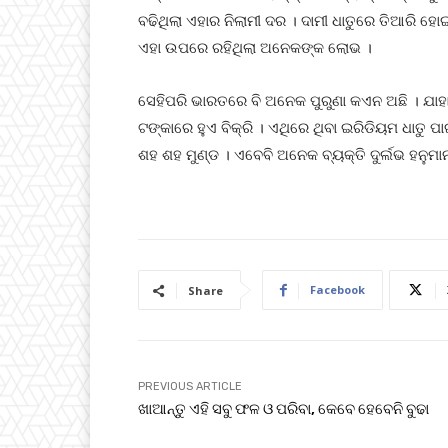
ବଢିଥିଲା ଏହାର ନିଲାମୀ ଦର । ଦାମୀ ଧାତୁରେ ତିଆରି ହ
ଏହା ଉପରେ ରହିଥିଲା ଅନେକଙ୍କ ଲୋଭ ।
ସେହିପରି ଭାରତରେ ବି ଅନେକ ପୁରୁଣା କଏନ ଅଛି । ଯାହା
ଟଙ୍କାରେ ହୁଏ ବିକ୍ରି । ଏଥିରେ ଥିବା ଇରିଡିୟମ ଧାତୁ ପ
ଶହ ଶହ ମୁଣ୍ଡ । ଏବେବି ଅନେକ ବ୍ୟକ୍ତି ଦୁର୍ଲଭ ହନୁମ
Facebook
Share
PREVIOUS ARTICLE
ଖାଆନ୍ତୁ ଏହି ସବୁ ଫଳ ଓ ପରିବା, କେବେ ହେବେନି ବୁଢା