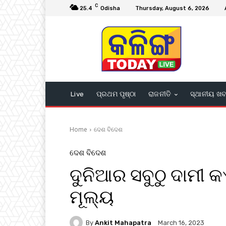
C
25.4
Odisha
Thursday, August 6, 2026
Live
ପ୍ରଥମ ପୃଷ୍ଠା
ରାଜନୀତି
ସ୍ଥାନୀୟ ଖ
Home
ଦେଶ ବିଦେଶ
ଦେଶ ବିଦେଶ
ଦୁନିଆର ସବୁଠୁ ଦାମୀ 
ମୂଲ୍ୟ
By
Ankit Mahapatra
March 16, 2023