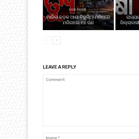
ଦେଶ ବିଦେଶ
ମାରିଲା ଚଡ଼କ ଆଉ ବିଜୁଳି: ୨ ମିନିଟରେ
ରାଜ୍ୟରେ
ମରିଗଲେ ୧୪ ଜଣ
ଜିଲ୍ଲାବା
LEAVE A REPLY
Comment: