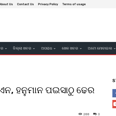
About Us
Contact Us
Privacy Policy
Terms of usage
ବର
ଜିଲ୍ଲା ଖବର
ଅପରାଧ
ଖେଳ ଖବର
ଅଟୋ ମୋବାଇଲ
S
କଏନ, ହନୁମାନ ପଇସାଠୁ ଢେର
288
0