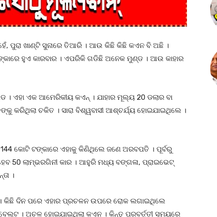
ଁ, ପୁରା ଖାଣ୍ଟି ସୁନାରେ ତିଆରି । ଆଉ କିଛି କିଛି କଏନ ବି ଅଛି ।
ଙ୍କାରେ ହୁଏ କାରବାର । ଏପରିକି ଗଡିଛି ଅନେକ ମୁଣ୍ଡ । ଆଉ କାହାର
 । ଏହା ଏକ ଆମେରିକୀୟ କଏନ୍ । ଯାହାର ମୂଲ୍ୟ 20 ଡଲାର ବା
ତଙ୍କୁ କରିଥିଲା ଚକିତ । ସାରା ବିଶ୍ୱବାସୀ ଆଶ୍ଚର୍ଯ୍ୟ ହୋଇଯାଇଥିଲେ ।
144 କୋଟି ଟଙ୍କାରେ ଏହାକୁ କିଣିଥିଲେ ଜଣେ ଅରବପତି । ପୂର୍ବରୁ
ହେବ 50 ଲାମ୍ଭରଗିନୀ କାର । ଆହୁରି ମଧ୍ୟ ବଙ୍ଗଳା, ପ୍ରାଇଭେଟ୍
୍ତା ।
 କିଛି ଦିନ ପରେ ଏହାର ପ୍ରଚଳନ ଉପରେ ରୋକ ଲଗାଇଥିଲେ
ୁଜବେଲ୍ଟ । ଅଚଳ ହୋଇଯାଇଥିଲା କଏନ । କିନ୍ତୁ ପରବର୍ତ୍ତୀ ସମୟରେ