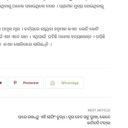
ୋଇଥିବାରୁ ଅନେକ ପକାଇଥିଲେ ନଜର । ପ୍ରାଚୀନ ମୁଦ୍ରା ହୋଇଥିବାରୁ
 ଅମୂଲ ମୂଲ । ଚର୍ଚ୍ଚାରେ ରହୁଥିବା ହନୁମାନ କଏନ କୋଟି କୋଟି
ାଇଁ ଏହା ଏତେ ଦାମ । ଏଥିପାଇଁ ଘଟିଛି ଅନେକ ହତ୍ୟାକାଣ୍ଡ । ଗଡ଼ିଛି
ାନ କଏନ ଖୋଜିବାରେ ଲାଗିଛନ୍ତି ।
X
Pinterest
WhatsApp
NEXT ARTICLE
ଘରେ ରଖନ୍ତୁ ଏହି ଲାଫିଂ ବୁଦ୍ଧ : ଦୂର ହେବ ସବୁ ଦୁଃଖ, କେବେ
କମିବନି ଟଙ୍କା