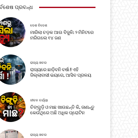
ର୍ବଶେଷ ପ୍ରବନ୍ଧ
ଦେଶ ବିଦେଶ
ମାରିଲା ଚଡ଼କ ଆଉ ବିଜୁଳି: ୨ ମିନିଟରେ
ମରିଗଲେ ୧୪ ଜଣ
ରାଜ୍ୟ ଖବର
ରାଜ୍ୟରେ ଛାଡ଼ିବନି ବର୍ଷା ! ଏହି
ଜିଲ୍ଲାବାସୀ ଭୟରେ, ଆସିବ ପ୍ରଳୟ
ଜୀବନ ଚର୍ଯ୍ୟା
ଚିଙ୍ଗୁଡ଼ି ଓ ମାଛ ଖାଉଛନ୍ତି କି, ଜାଣନ୍ତୁ
କେଉଁଥିରେ ଅଛି ଅଧିକ ପ୍ରୋଟିନ
ରାଜ୍ୟ ଖବର