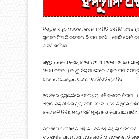
ବିଶ୍ୱର ସବୁଠୁ ମହଙ୍ଗା କଏନ । ଏମିତି ସେମିତି କଏନ ନୁହେ
ସୁନାରେ ତିଆରି ନହେଲେ ବି ଦାମ ବେସି । କୋଟି କୋଟି ଟ
ଘଟିଛି ସର୍ବନାଶ ।
ସବୁଠୁ ମହଙ୍ଗା କଏନ୍ ହେଲା ୧୯୩୩ ଡବଲ ଇଗଲ ଗୋଲ୍ଡ
1500 ଟଙ୍କା । କିନ୍ତୁ ନିଲାମୀ ବେଳେ ଏହାର ଦାମ ସମସ୍
ଆଉ ହଜି ଯାଇଥିଲା ଅନେକ କୋଟିପତିଙ୍କ ନିଦ ।
୨୦୨୧ରେ ନ୍ୟୁୟର୍କରେ ହୋଇଥିଲା ଏହି କଏନର ନିଲାମୀ । 
ଏହାର ନିଲାମୀ ଦର ଥିଲା ୧୩୮ କୋଟି । ଯେଉଁଥିରେ କିଣି
ଜେଟ୍ ଭଳି ଜିନିଷ ମଧ୍ୟ ଏହି ମୂଲ୍ୟରେ କିଣା ଯାଇପାରିଥାନ
ପ୍ରଥମେ ୧୯୩୩ରେ ଏହି କଏନର ହୋଇଥିଲା ପ୍ରଚଳନ ।
ତତ୍କାଳୀନ ଆମେରିକା ରାଷ୍ଟ୍ରପତି ଫ୍ରାଙ୍କଲିନ୍ ଡି ର