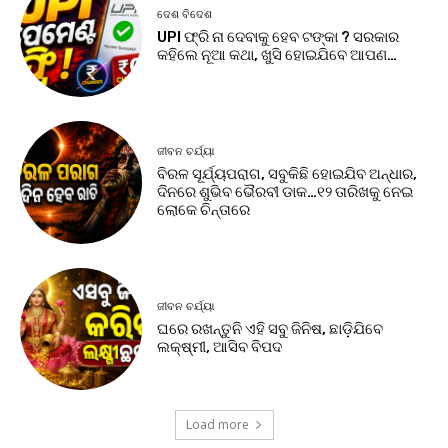
ଦେଶ ବିଦେଶ
UPI ଫ୍ରି ନା ଦେବାକୁ ହେବ ଟଙ୍କା ? ସରକାର
କହିଲେ ନୂଆ କଥା, ଖୁସି ହୋଇଯିବେ ଆପଣ…
ଜୀବନ ଚର୍ଯ୍ୟା
ବିରଳ ସୂର୍ଯ୍ୟପରାଗ, ସବୁକିଛି ହୋଇଯିବ ଅନ୍ଧାର,
ଦିନରେ ଶୁଭିବ ଭୈରବୀ ଡାକ…୧୨ ତାରିଖକୁ ନେଇ
ଲୋକେ ଚିନ୍ତାରେ
ଜୀବନ ଚର୍ଯ୍ୟା
ଘରେ ରଖନ୍ତୁନି ଏହି ସବୁ ଜିନିଷ, ଛାଡ଼ିଯିବେ
ଲକ୍ଷ୍ମୀ, ଆସିବ ବିପଦ
Load more