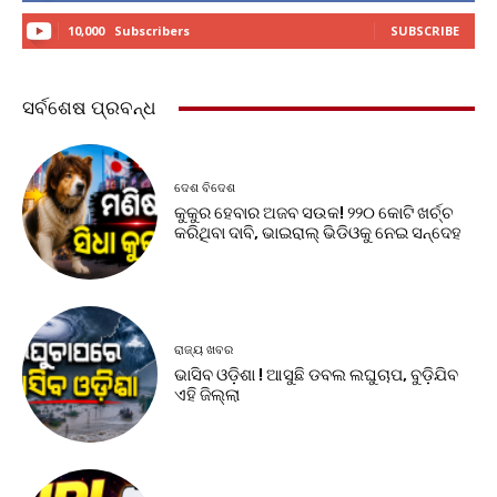
10,000
Subscribers
SUBSCRIBE
ସର୍ବଶେଷ ପ୍ରବନ୍ଧ
ଦେଶ ବିଦେଶ
କୁକୁର ହେବାର ଅଜବ ସଉକ! ୨୨୦ କୋଟି ଖର୍ଚ୍ଚ
କରିଥିବା ଦାବି, ଭାଇରାଲ୍ ଭିଡିଓକୁ ନେଇ ସନ୍ଦେହ
ରାଜ୍ୟ ଖବର
ଭାସିବ ଓଡ଼ିଶା ! ଆସୁଛି ଡବଲ ଲଘୁଚାପ, ବୁଡ଼ିଯିବ
ଏହି ଜିଲ୍ଲା