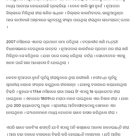
ମଧ୍ୟ ଆରମ୍ଭ ହୋଇଯାଇଛି ପ୍ରକ୍ରିୟା । ତେବେ ଖାଲି ସୁନା ନୁହେଁ । ନୂଆପଡା
ଜିଲ୍ଲାରେ ମିଳିଥିଲା ହୀରା ଖଣିର ସନ୍ଧାନ । ଜିଲ୍ଲାର କାଲମିବାଦର, ଭାରୁଆମୁଣ୍ଡା
ଆଉ କାଠୀବାରୀ ଅଞ୍ଚଳରେ ଭୂତତ୍ତ୍ୱ ସଂସ୍ଥା ପାଇଥିଲା ହୀରାଥିବା ଲାଟେରାଇଟ୍ ପଥର
।
2007 ମସିହାରେ ଏନେଇ ପ୍ରଥମେ ଜମା ପଡିଥିଲା । ତତ୍କାଳୀନ ଖଣି ମନ୍ତ୍ରୀ
ବିଧାନସଭାରେ ଦେଇଥିଲେ ଉତ୍ତର । ନୂଆପଡାର କାଲମିରେ ପ୍ରଥମ ଥର ହୀରା ଖଣି
ମିଳିଥିବା ସେ କହିଥିଲେ । ଯାହା ପରେ ଜୋର୍ ଧରିଥିଲା ଚର୍ଚ୍ଚା । ସେତେବେଳେ ଏହାକୁ
ଖନନ ପାଇଁ ନାନା ଆଲୋଚନା ବି ହୋଇଥିଲା ।
କେବଳ ନୂଆପଡା ନୁହେଁ ପୂର୍ବରୁ ହୀରାକୁଦରେ ଥିଲା ହାରୀଖଣି । ନଦୀବନ୍ଧ ପୂର୍ବରୁ
ସ୍ଥାନୀୟ ଲୋକେ ସଂଗ୍ରହ କରୁଥିଲେ ହୀରଖଣ୍ଡ । ଯାହାକୁ ବଜାରରେ କରାଯାଉଥିଲା
ବିକ୍ରି । କୁହାଯାଏ 1766 ମସିହାରେ ରାଜା ଅଭୟ ସିଂ ଏଠାରୁ 16 କ୍ୟାରେଟର ହୀରା
ପାଇଥିଲେ । ଏହାପରେ 1809ରେ ମରାଠା ମାନେ ପାଇଥିଲେ ଏକା ବିଶାଳ ହୀରା । ଯାହା
ଥିଲା 200 କ୍ୟାରେଟରୁ ଅଧିକ । ସ୍ଥାନୀୟ ଆଦିବାସୀଙ୍କଠାରୁ ସେମାନେ ଏହା
ନେଇଥିଲେ । ଇଂରେଜମାନେ ମଧ୍ୟ ବେଧଡକ ଭାବେ ହାସଲ କରିଥିଲେ ହୀରା ।
ଏପରି ଭାବେ ଉନବିଂଶ ଶତାବ୍ଦି ଯାଏଁ ଏଠାରୁ ଅତି ଶସ୍ତାରେ ଅନେକ ହାତେଇଛନ୍ତି ହୀରା
। ଆଉ ଚଢା ଦରରେ ବଜାରରେ ବିକ୍ରି କରି ହୋଇଛନ୍ତି ମାଲାମାଲ । ଯଦି ଆଜିର