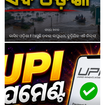
ରାଜ୍ୟ ଖବର
ଭାସିବ ଓଡ଼ିଶା ! ଆସୁଛି ଡବଲ ଲଘୁଚାପ, ବୁଡ଼ିଯିବ ଏହି ଜିଲ୍ଲା