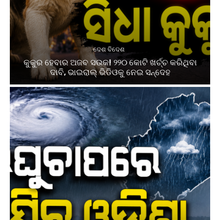
ଦେଶ ବିଦେଶ
କୁକୁର ହେବାର ଅଜବ ସଉକ! ୨୨୦ କୋଟି ଖର୍ଚ୍ଚ କରିଥିବା
ଦାବି, ଭାଇରାଲ୍ ଭିଡିଓକୁ ନେଇ ସନ୍ଦେହ