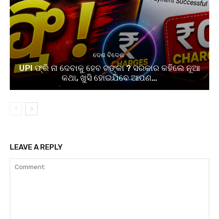
ଦେଶ ବିଦେଶ
UPI ଫ୍ରି ନା ଦେବାକୁ ହେବ ଟଙ୍କା ? ସରକାର କହିଲେ ନୂଆ
କଥା, ଖୁସି ହୋଇଯିବେ ଆପଣ…
LEAVE A REPLY