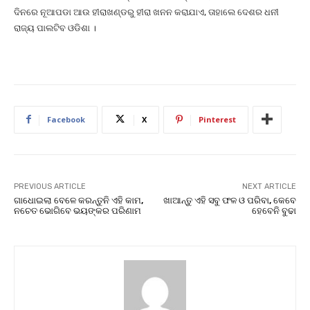
ଦିନରେ ନୂଆପଡା ଆଉ ହୀରାଖଣ୍ଡରୁ ହୀରା ଖନନ କରାଯାଏ, ତାହାଲେ ଦେଶର ଧନୀ
ରାଜ୍ୟ ପାଲଟିବ ଓଡିଶା ।
Facebook
X
Pinterest
PREVIOUS ARTICLE
NEXT ARTICLE
ଗାଧୋଇଲା ବେଳେ କରନ୍ତୁନି ଏହି କାମ,
ଖାଆନ୍ତୁ ଏହି ସବୁ ଫଳ ଓ ପରିବା, କେବେ
ନଚେତ ଭୋଗିବେ ଭୟଙ୍କର ପରିଣାମ
ହେବେନି ବୁଢା