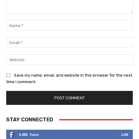
Comment:
Na
Ema
Web
Save my name, email, and website in this browser for the next
time I comment.
STAY CONNECTED
5,000
Fans
LIKE