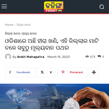
Home
ଜିଲ୍ଲା ଖବର
ଜିଲ୍ଲା ଖବର
ରାଜ୍ୟ ଖବର
ଓଡିଶାରେ ଅଛି ହୀରା ଖଣି, ଏହି ଜିଲ୍ଲାର ମାଟି
ତଳେ ସବୁଠୁ ମୂଲ୍ୟବାନ ପଥର
By
Ankit Mahapatra
573
0
March 15, 2023
Facebook
X
Pinterest