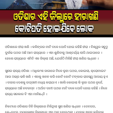
ଓଡିଶାରେ ହୀରା ଖଣି । କଳିଙ୍ଗର ମାଟି ତଳେ ପୋତି ହୋଇ ରହିଛି ହୀରା । ବିଶ୍ୱର ସବୁଠୁ
ଦୁର୍ଲଭ ପଥର ଅଛି ଆମ ରାଜ୍ୟରେ । ଏହା ଶୁଣିବାକୁ ଆଶ୍ଚର୍ଯ୍ୟ ଲାଗି ଥାଇପାରେ ।
ହେଲେ ରାଜ୍ୟରେ ଏମିତି ଏକ ଜିଲ୍ଲା ଅଛି, ଯେଉଁଠି ମିଳିଛି ହୀରା ଖଣିର ସନ୍ଧାନ ।
ସୁନାର ରାଜ୍ୟ ଓଡିଶା । ଅଧିକାଂଶ ଜାଗାରେ ମିଳେ ଲୁହା ପଥର, କୋଇଲା, କ୍ରୋମାଇଟ
ଆଉ ଅଭ୍ର ଭଳି ଖଣି । ଏହାକୁ ଖନନ କରି କୋଟି କୋଟି ଟଙ୍କାର ରାଜସ୍ୱ ଆଦାୟ ହୁଏ
। ବାହାର ଦେଶକୁ ରପ୍ତାନୀ ମଧ୍ୟ କରାଯାଏ । ଖାଲି କୋଇଲା କି ଲୁହା ପଥର ନୁହେଁ,
ରାଜ୍ୟରେ ଅଛି ନବରତ୍ନ । ଅର୍ଥାତ ଦାମୀ ପଥର ମାଟି ତଳେ ପୋତି ହୋଇ ରହିଛି । ନିଜେ
ରାଜ୍ୟ ସରକାର ବି ଏହା ମାନିଛନ୍ତି ।
ନିକଟରେ ଓଡିଶାର ତିନି ଜିଲ୍ଲାରେ ମିଳିଥିଲା ସୁନା ଖଣିର ସନ୍ଧାନ । ଦେବଗଡ,
କେନ୍ଦୁଝର, ମୟୂରଭଞ୍ଜ ଜିଲ୍ଲାରେ ଏହା ଠାବ ହୋଇଥିଲା । ଯାହାକୁ ଖନନ କରିବାକୁ