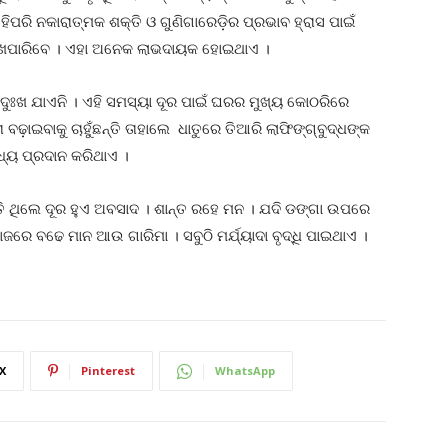
।ସେହିପରି ନକାରାତ୍ମକ ଶକ୍ତି ଓ ଗୁଣିଗାରେଡ଼ିର ପ୍ରଭାବ ହ୍ରାସ ପାଇଁ
ିକୁ ରାଖପାରିବେ । ଏହା ଅନେକ ଲାଭଦାୟକ ହୋଇଥାଏ ।
ୁଃଖ ଯାଏନି । ଏହି ସମସ୍ୟା ଦୂର ପାଇଁ ଘରର ମୁଖ୍ୟ କୋଠରିରେ
ତା ବଢ଼ାଇବାକୁ ଚାହୁଁଛନ୍ତି ତାହାଲେ ଧାତୁରେ ତିଆରି ଲାଫିଙ୍ଗ୍‌ବୁଦ୍ଧଙ୍କ
ମଧ୍ୟ ପ୍ରଦାନ କରିଥାଏ ।
ର୍ତ୍ତି ଥିଲେ ଦୂର ହୁଏ ଅବସାଦ । ଶାନ୍ତ ରହେ ମନ । ଯଦି ଡଙ୍ଗା ଉପରେ
 ସମାଜରେ ବଢେ ମାନ ଆଉ ଗାରିମା । ସବୁଠି ମର୍ଯ୍ୟାଦା ବୃଦ୍ଧି ପାଇଥାଏ ।
X
Pinterest
WhatsApp