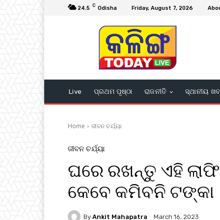
C
24.5
Odisha
Friday, August 7, 2026
Abo
Live
ପ୍ରଥମ ପୃଷ୍ଠା
ରାଜନୀତି
ସ୍ଥାନୀୟ ଖ
Home
ଜୀବନ ଚର୍ଯ୍ୟା
ଜୀବନ ଚର୍ଯ୍ୟା
ଘରେ ରଖନ୍ତୁ ଏହି ଲାଫିଂ
କେବେ କମିବନି ଟଙ୍କା
By
Ankit Mahapatra
March 16, 2023