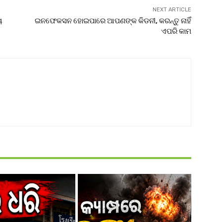
NEXT ARTICLE
ୟ
ଇନଫେକସନ ହୋଇପାରେ ଆପଣଙ୍କ କିଡନୀ, କରନ୍ତୁ ନାହିଁ
ଏପରି କାମ