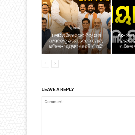
ରାଜନୀତି
TMC ଓ ଶିବସେନାର ବିଦ୍ରୋହୀ
AK- ୪୭ ଧ
ସାଂସଦଙ୍କୁ ଭରସା ଦେଲେ ମୋଦି,
ଛାତ୍ର,
କହିଲେ- ‘ବ୍ୟସ୍ତ ହେବନି ମୁଁ ଅଛି’
ମାରିଲେ 
LEAVE A REPLY