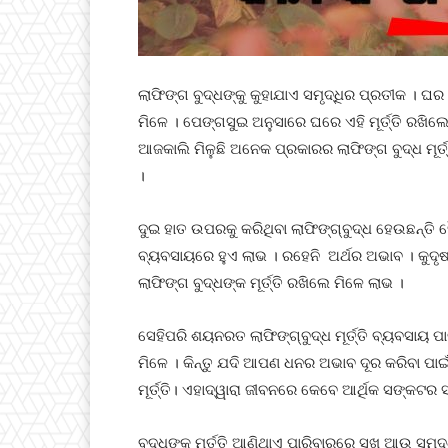
ଲାଫିଙ୍ଗ ବୁଦ୍ଧଙ୍କୁ କୁହାଯାଏ ସମୃଦ୍ଧିର ପ୍ରତୀକ । ଘ
ମିଳେ । ପେଙ୍ଗସୁଇ ଅନୁସାରେ ଘରେ ଏହି ମୂର୍ତ୍ତି ରଖି
ଆଜକାଲି ମିଳୁଛି ଅନେକ ପ୍ରକାରର ଲାଫିଙ୍ଗ ବୁଦ୍ଧ ମୂର୍ତ୍
।
ଦୁଇ ହାତ ଉପରକୁ କରିଥିବା ଲାଫିଙ୍ଗ୍‌ବୁଦ୍ଧ ହେଉଛନ୍ତି 
ବ୍ୟବସାୟରେ ହୁଏ ଲାଭ । ରହେନି ଅର୍ଥର ଅଭାବ । କୁଦୃଷ୍ଟ
ଲାଫିଙ୍ଗ ବୁଦ୍ଧଙ୍କ ମୂର୍ତ୍ତି ରଖିଲେ ମିଳେ ଲାଭ ।
ସେହିପରି ଶୟନରତ ଲାଫିଙ୍ଗ୍‌ବୁଦ୍ଧ ମୂର୍ତ୍ତି ବ୍ୟବସାୟ ପା
ମିଳେ । କିନ୍ତୁ ଯଦି ଆପଣ ଧନର ଅଭାବ ଦୂର କରିବା ପାଇଁ ଚା
ମୂର୍ତ୍ତି। ଏହାଦ୍ୱାରା ଜୀବନରେ କେବେ ଆର୍ଥିକ ସଙ୍କଟର ସାମ
ବୁଦ୍ଧଙ୍କ ମୂର୍ତ୍ତି ଆଣିଥାଏ ପାରିବାରରେ ସୁଖ ଆଉ ସମୃଦ୍ଧ