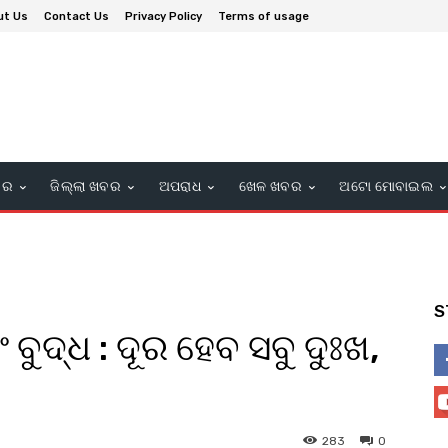
ut Us
Contact Us
Privacy Policy
Terms of usage
ବର
ଜିଲ୍ଲା ଖବର
ଅପରାଧ
ଖେଳ ଖବର
ଅଟୋ ମୋବାଇଲ
S
 ବୁଦ୍ଧ : ଦୂର ହେବ ସବୁ ଦୁଃଖ,
283
0