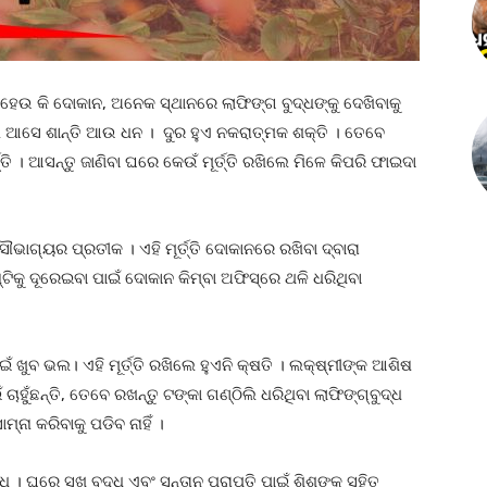
ର ହେଉ କି ଦୋକାନ, ଅନେକ ସ୍ଥାନରେ ଲାଫିଙ୍ଗ ବୁଦ୍ଧଙ୍କୁ ଦେଖିବାକୁ
ଲେ ଆସେ ଶାନ୍ତି ଆଉ ଧନ । ଦୁର ହୁଏ ନକରାତ୍ମକ ଶକ୍ତି । ତେବେ
ତି । ଆସନ୍ତୁ ଜାଣିବା ଘରେ କେଉଁ ମୂର୍ତ୍ତି ରଖିଲେ ମିଳେ କିପରି ଫାଇଦା
ସୌଭାଗ୍ୟର ପ୍ରତୀକ । ଏହି ମୂର୍ତ୍ତି ଦୋକାନରେ ରଖିବା ଦ୍ବାରା
ିକୁ ଦୂରେଇବା ପାଇଁ ଦୋକାନ କିମ୍ବା ଅଫିସ୍‌ରେ ଥଳି ଧରିଥିବା
ଇଁ ଖୁବ ଭଲ। ଏହି ମୂର୍ତ୍ତି ରଖିଲେ ହୁଏନି କ୍ଷତି । ଲକ୍ଷ୍ମୀଙ୍କ ଆଶିଷ
ହୁଁଛନ୍ତି, ତେବେ ରଖନ୍ତୁ ଟଙ୍କା ଗଣ୍ଠିଲି ଧରିଥିବା ଲାଫିଙ୍ଗ୍‌ବୁଦ୍ଧ
୍ନା କରିବାକୁ ପଡିବ ନାହିଁ ।
ି । ଘରେ ସୁଖ ବୃଦ୍ଧି ଏବଂ ସନ୍ତାନ ପ୍ରାପ୍ତି ପାଇଁ ଶିଶୁଙ୍କ ସହିତ