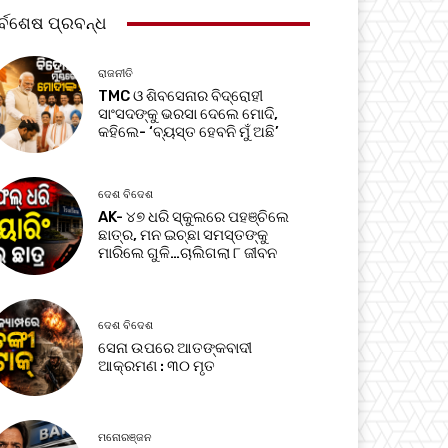
ର୍ବଶେଷ ପ୍ରବନ୍ଧ
ରାଜନୀତି
TMC ଓ ଶିବସେନାର ବିଦ୍ରୋହୀ
ସାଂସଦଙ୍କୁ ଭରସା ଦେଲେ ମୋଦି,
କହିଲେ- ‘ବ୍ୟସ୍ତ ହେବନି ମୁଁ ଅଛି’
ଦେଶ ବିଦେଶ
AK- ୪୭ ଧରି ସ୍କୁଲରେ ପହଞ୍ଚିଲେ
ଛାତ୍ର, ମନ ଇଚ୍ଛା ସମସ୍ତଙ୍କୁ
ମାରିଲେ ଗୁଳି…ଚାଲିଗଲା ୮ ଜୀବନ
ଦେଶ ବିଦେଶ
ସେନା ଉପରେ ଆତଙ୍କବାଦୀ
ଆକ୍ରମଣ : ୩୦ ମୃତ
ମନୋରଞ୍ଜନ