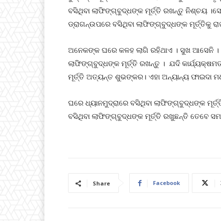
ବସିଥିବା ଲାଫିଙ୍ଗ୍‌ବୁଦ୍ଧଙ୍କ ମୂର୍ତ୍ତି ରଖନ୍ତୁ ନିଶ୍ଚୟ 
ଡ୍ରାଗନ୍‌ଉପରେ ବସିଥିବା ଲାଫିଙ୍ଗ୍‌ବୁଦ୍ଧଙ୍କ ମୂର୍ତ୍ତ
ଅନେକଙ୍କ ଘରେ କଳହ ଲାଗି ରହିଥାଏ । ସୁଖ ଆସେନି । ଦ
ଲାଫିଙ୍ଗ୍‌ବୁଦ୍ଧଙ୍କ ମୂର୍ତ୍ତି ରଖନ୍ତୁ । ଯଦି କାର୍ଯ୍ୟକ୍ଷମ
ମୂର୍ତ୍ତି ଅତ୍ୟନ୍ତ ଶୁଭଙ୍କର। ଏହା ଅନ୍ୟାନ୍ୟ ଫାଇଦା 
ଘରେ ଧ୍ୟାନମୁଦ୍ରାରେ ବସିଥିବା ଲାଫିଙ୍ଗ୍‌ବୁଦ୍ଧଙ୍କ ମୂ
ବସିଥିବା ଲାଫିଙ୍ଗ୍‌ବୁଦ୍ଧଙ୍କ ମୂର୍ତ୍ତି ରଖୁଛନ୍ତି ତେବେ
Facebook
Share