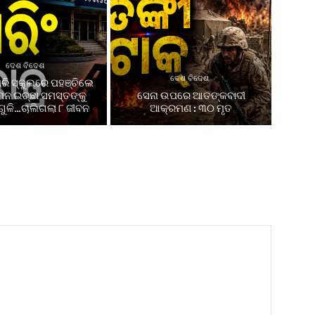
ଦେଶ ବିଦେଶ
ଦେଶ ବିଦେଶ
ରି ସ୍କୁଲରେ ପହଞ୍ଚିଲେ
 ମନ ଇଚ୍ଛା ସମସ୍ତଙ୍କୁ
ସେନା ଉପରେ ଆତଙ୍କବାଦୀ
ଗୁଳି…ଚାଲିଗଲା ୮ ଜୀବନ
ଆକ୍ରମଣ : ୩୦ ମୃତ