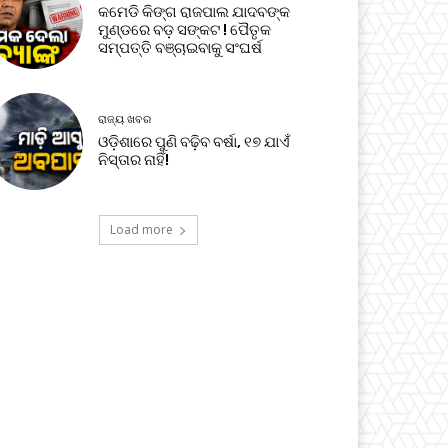
କମେଡି କିଙ୍ଗ ରାଜପାଲ ଯାଦବଙ୍କ
ମୁଣ୍ଡରେ ବଡ଼ ସଙ୍କଟ ! ପୈତୃକ
ସମ୍ପତ୍ତି ବଞ୍ଚାଇବାକୁ ସଂଘର୍ଷ
ରାଜ୍ୟ ଖବର
ଓଡ଼ିଶାରେ ପୁଣି ବଢ଼ିବ ବର୍ଷା, ୧୭ ଯାଏଁ
ନିସ୍ତାର ନାହିଁ!
Load more