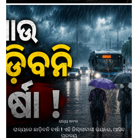
ରାଜ୍ୟ ଖବର
ରାଜ୍ୟରେ ଛାଡ଼ିବନି ବର୍ଷା ! ଏହି ଜିଲ୍ଲାବାସୀ ଭୟରେ, ଆସିବ
ପ୍ରଳୟ