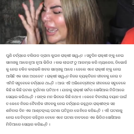
ପୁଣି ଚର୍ଚ୍ଚାରେ ବଲିଉଡ ଡ୍ରାମା କୁଇନ ରାକ୍ଷୀ ସାୱନ୍ତ । ସବୁଦିନ ରାକ୍ଷୀ ଙ୍କୁ ନେଇ
ସାମନାକୁ ଆସେ ନୂଆ ନୂଆ ଭିଡିଓ । ଲଭ ଲାଇଫ ଠୁ ଆରମ୍ଭ କରି ମ୍ୟାରେଜ, ଡିଭୋର୍ସ
କୁ ନେଇ ଚକିତ କଲାଭଳି ଖବର ସାମ୍ନାକୁ ଆସେ । ହେଲେ ଏବେ ରାକ୍ଷୀ ଙ୍କୁ ନେଇ
ଆସିଛି ଏକ ତାଜା ଅପଡେଟ । ରାକ୍ଷୀ ସାୱନ୍ତ ନିଜର ବ୍ୟକ୍ତିଗତ ଜୀବନକୁ ନେଇ ତ
ଏମିତି ସବୁବେଳେ ଚର୍ଚ୍ଚାରେ ଥାନ୍ତି । ଆଉ ଏହି ଅଭିନେତ୍ରୀଙ୍କ ଜୀବନରେ ସବୁବେଳେ
କିଛି ନା କିଛି ଘଟଣା ଦୁର୍ଘଟଣା ଘଟିଥାଏ । ଯାହାକୁ ରାକ୍ଷୀ ସର୍ବଦା ସୋସିଆଲ ମିଡିଆରେ
ସେୟାର କରିଥାନ୍ତି । ତାଙ୍କ ମନ ଭିତରେ କିଛି ନଥାଏ । କେବେ ବିବାଦୀୟ ବୟାନ ପାଇଁ
ତ କେବେ ନିଜର ବୈବାହିକ ଜୀବନକୁ ନେଇ ଚର୍ଚ୍ଚାରେ ରହୁଥିବା ରାକ୍ଷୀଙ୍କ ସହ
ଶନିବାର ଦିନ ଏକ ଆଶ୍ଚର‌୍ୟ୍ୟ ଘଟଣା ଘଟିଥିବା ସେ ନିଜେ କହିଛନ୍ତି । ଏହି ଘଟଣାକୁ
ନେଇ ସେ ବିବ୍ରତ ରହିଥିବା ବେଳେ ଏବେ ଘଟଣା ବାବଦରେ ଏକ ଭିଡିଓ ସୋସିଆଲ
ମିଡିଆରେ ସେୟାର କରିଛନ୍ତି ।