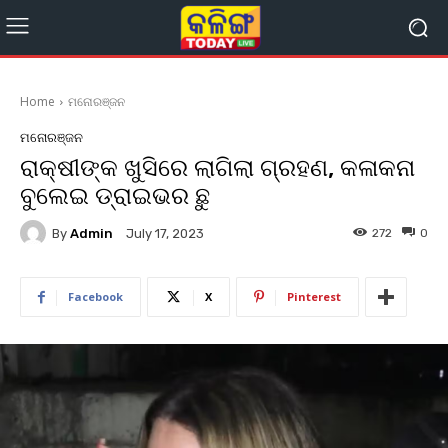
Home
ମନୋରଞ୍ଜନ
ମନୋରଞ୍ଜନ
ରାକ୍ଷୀଙ୍କ ଖୁସିରେ ଲାଗିଲା ଗ୍ରହଣ, କଳାକନା
ବୁଲେଇ ଡ୍ରାଇଭର ଛୁ
By
Admin
272
0
July 17, 2023
Facebook
X
Pinterest