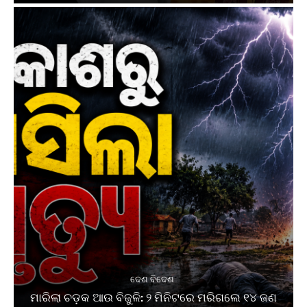
ଦେଶ ବିଦେଶ
ମାରିଲା ଚଡ଼କ ଆଉ ବିଜୁଳି: ୨ ମିନିଟରେ ମରିଗଲେ ୧୪ ଜଣ