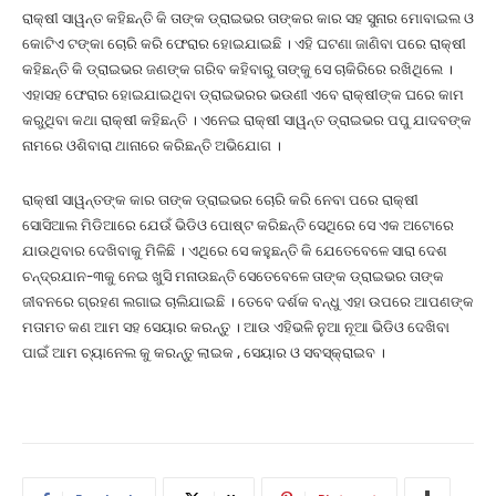
ରାକ୍ଷୀ ସାୱନ୍ତ କହିଛନ୍ତି କି ତାଙ୍କ ଡ୍ରାଇଭର ତାଙ୍କର କାର ସହ ସୁନାର ମୋବାଇଲ ଓ
କୋଟିଏ ଟଙ୍କା ଚୋରି କରି ଫେରାର ହୋଇଯାଇଛି । ଏହି ଘଟଣା ଜାଣିବା ପରେ ରାକ୍ଷୀ
କହିଛନ୍ତି କି ଡ୍ରାଇଭର ଜଣଙ୍କ ଗରିବ କହିବାରୁ ତାଙ୍କୁ ସେ ଚାକିରିରେ ରଖିଥିଲେ ।
ଏହାସହ ଫେରାର ହୋଇଯାଇଥିବା ଡ୍ରାଇଭରର ଭଉଣୀ ଏବେ ରାକ୍ଷୀଙ୍କ ଘରେ କାମ
କରୁଥିବା କଥା ରାକ୍ଷୀ କହିଛନ୍ତି । ଏନେଇ ରାକ୍ଷୀ ସାୱନ୍ତ ଡ୍ରାଇଭର ପପୁ ଯାଦବଙ୍କ
ନାମରେ ଓଶିବାରା ଥାନାରେ କରିଛନ୍ତି ଅଭିଯୋଗ ।
ରାକ୍ଷୀ ସାୱନ୍ତଙ୍କ କାର ତାଙ୍କ ଡ୍ରାଇଭର ଚୋରି କରି ନେବା ପରେ ରାକ୍ଷୀ
ସୋସିଆଲ ମିଡିଆରେ ଯେଉଁ ଭିଡିଓ ପୋଷ୍ଟ କରିଛନ୍ତି ସେଥିରେ ସେ ଏକ ଅଟୋରେ
ଯାଉଥିବାର ଦେଖିବାକୁ ମିଳିଛି । ଏଥିରେ ସେ କହୁଛନ୍ତି କି ଯେତେବେଳେ ସାରା ଦେଶ
ଚନ୍ଦ୍ରଯାନ-୩କୁ ନେଇ ଖୁସି ମନାଉଛନ୍ତି ସେତେବେଳେ ତାଙ୍କ ଡ୍ରାଇଭର ତାଙ୍କ
ଜୀବନରେ ଗ୍ରହଣ ଲଗାଇ ଚାଲିଯାଇଛି । ତେବେ ଦର୍ଶକ ବନ୍ଧୁ ଏହା ଉପରେ ଆପଣଙ୍କ
ମତାମତ କଣ ଆମ ସହ ସେୟାର କରନ୍ତୁ । ଆଉ ଏହିଭଳି ନୁଆ ନୂଆ ଭିଡିଓ ଦେଖିବା
ପାଇଁ ଆମ ଚ୍ୟାନେଲ କୁ କରନ୍ତୁ ଲାଇକ , ସେୟାର ଓ ସବସ୍କ୍ରାଇବ ।