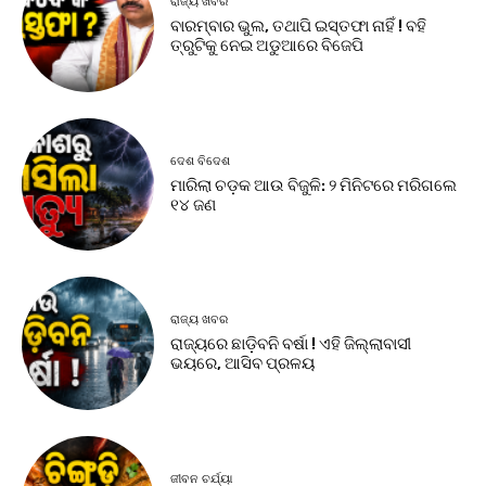
ରାଜ୍ୟ ଖବର
ବାରମ୍ବାର ଭୁଲ, ତଥାପି ଇସ୍ତଫା ନାହିଁ ! ବହି
ତ୍ରୁଟିକୁ ନେଇ ଅଡୁଆରେ ବିଜେପି
ଦେଶ ବିଦେଶ
ମାରିଲା ଚଡ଼କ ଆଉ ବିଜୁଳି: ୨ ମିନିଟରେ ମରିଗଲେ
୧୪ ଜଣ
ରାଜ୍ୟ ଖବର
ରାଜ୍ୟରେ ଛାଡ଼ିବନି ବର୍ଷା ! ଏହି ଜିଲ୍ଲାବାସୀ
ଭୟରେ, ଆସିବ ପ୍ରଳୟ
ଜୀବନ ଚର୍ଯ୍ୟା