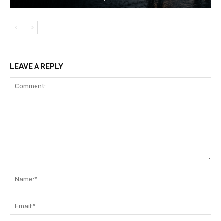
LEAVE A REPLY
Comment:
Na
Ema