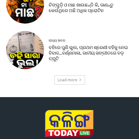
ଚିଙ୍ଗୁଡ଼ି ଓ ମାଛ ଖାଉଛନ୍ତି କି, ଜାଣନ୍ତୁ
କେଉଁଥିରେ ଅଛି ଅଧିକ ପ୍ରୋଟିନ
ରାଜ୍ୟ ଖବର
ବହିରେ ପୁଣି ଭୁଲ, ପ୍ରଥମ ଶ୍ରେଣୀ ବହିକୁ ନେଇ
ବିବାଦ…ବର୍ଣ୍ଣମାଳା, ଜାତୀୟ ସଙ୍ଗୀତରେ ବଡ଼
ତ୍ରୁଟି
Load more