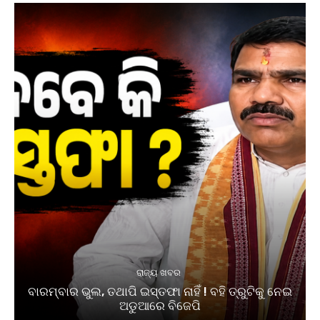
ରାଜ୍ୟ ଖବର
ବାରମ୍ବାର ଭୁଲ, ତଥାପି ଇସ୍ତଫା ନାହିଁ ! ବହି ତ୍ରୁଟିକୁ ନେଇ
ଅଡୁଆରେ ବିଜେପି