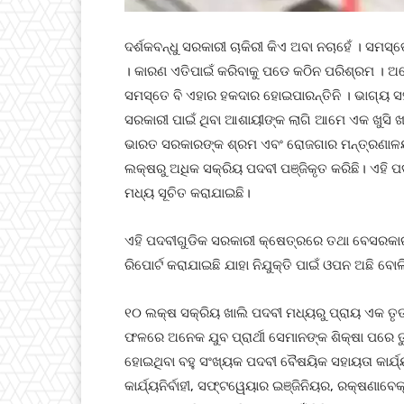
ଦର୍ଶକବନ୍ଧୁ ସରକାରୀ ଚାକିରୀ କିଏ ଅବା ନଚାହେଁ । ସମସ୍ତେ
। କାରଣ ଏତିପାଇଁ କରିବାକୁ ପଡେ କଠିନ ପରିଶ୍ରମ । 
ସମସ୍ତେ ବି ଏହାର ହକଦାର ହୋଇପାରନ୍ତିନି । ଭାଗ୍ୟ ସ
ସରକାରୀ ପାଇଁ ଥିବା ଆଶାୟୀଙ୍କ ଲାଗି ଆମେ ଏକ ଖୁସି ଖବର
ଭାରତ ସରକାରଙ୍କ ଶ୍ରମ ଏବଂ ରୋଜଗାର ମନ୍ତ୍ରଣାଳୟ
ଲକ୍ଷରୁ ଅଧିକ ସକ୍ରିୟ ପଦବୀ ପଞ୍ଜିକୃତ କରିଛି। ଏହି ପଦ
ମଧ୍ୟ ସୂଚିତ କରାଯାଇଛି।
ଏହି ପଦବୀଗୁଡିକ ସରକାରୀ କ୍ଷେତ୍ରରେ ତଥା ବେସରକାରୀ 
ରିପୋର୍ଟ କରାଯାଇଛି ଯାହା ନିଯୁକ୍ତି ପାଇଁ ଓପନ ଅଛି ବୋଲ
୧୦ ଲକ୍ଷ ସକ୍ରିୟ ଖାଲି ପଦବୀ ମଧ୍ୟରୁ ପ୍ରାୟ ଏକ ତୃତୀ
ଫଳରେ ଅନେକ ଯୁବ ପ୍ରାର୍ଥୀ ସେମାନଙ୍କ ଶିକ୍ଷା ପରେ 
ହୋଇଥିବା ବହୁ ସଂଖ୍ୟକ ପଦବୀ ବୈଷୟିକ ସହାୟତା କାର୍ଯ୍ୟନିର
କାର୍ଯ୍ୟନିର୍ବାହୀ, ସଫ୍ଟୱେୟାର ଇଞ୍ଜିନିୟର, ରକ୍ଷଣାବେକ