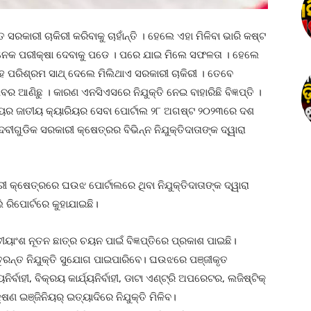
 ସରକାରୀ ଚାକିରୀ କରିବାକୁ ଚାହାଁନ୍ତି । ହେଲେ ଏହା ମିଳିବା ଭାରି କଷ୍ଟ
ଅନେକ ପରୀକ୍ଷା ଦେବାକୁ ପଡେ । ପରେ ଯାଇ ମିଲେ ସଫଳତା । ହେଲେ
ହ ପରିଶ୍ରମ ସାଥ୍ ଦେଲେ ମିଲିଥାଏ ସରକାରୀ ଚାକିରୀ । ତେବେ
 ଆଣିଛୁ । କାରଣ ଏନସିଏସରେ ନିଯୁକ୍ତି ନେଇ ବାହାରିଛି ବିଜ୍ଞପ୍ତି ।
ର ଜାତୀୟ କ୍ୟାରିୟର ସେବା ପୋର୍ଟାଲ ୨୮ ଅଗଷ୍ଟ ୨୦୨୩ରେ ଦଶ
ବୀଗୁଡିକ ସରକାରୀ କ୍ଷେତ୍ରର ବିଭିନ୍ନ ନିଯୁକ୍ତିଦାତାଙ୍କ ଦ୍ୱାରା
କ୍ଷେତ୍ରରେ ଘଉଝ ପୋର୍ଟାଲରେ ଥିବା ନିଯୁକ୍ତିଦାତାଙ୍କ ଦ୍ୱାରା
ି ରିପୋର୍ଟରେ କୁହାଯାଇଛି।
ୟାଂଶ ନୂତନ ଛାତ୍ର ଚୟନ ପାଇଁ ବିଜ୍ଞପ୍ତିରେ ପ୍ରକାଶ ପାଇଛି।
ତୁରନ୍ତ ନିଯୁକ୍ତି ସୁଯୋଗ ପାଇପାରିବେ। ଘଉଝରେ ପଞ୍ଜୀକୃତ
୍ବାହୀ, ବିକ୍ରୟ କାର୍ଯ୍ୟନିର୍ବାହୀ, ଡାଟା ଏଣ୍ଟ୍ରି ଅପରେଟର, ଲଜିଷ୍ଟିକ୍
୍ଷଣ ଇଞ୍ଜିନିୟର୍ ଇତ୍ୟାଦିରେ ନିଯୁକ୍ତି ମିଳିବ।