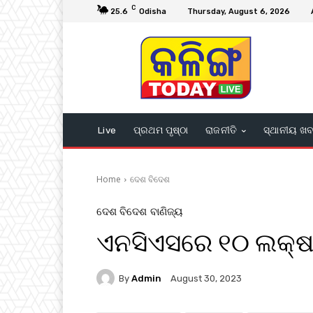
C
25.6
Odisha
Thursday, August 6, 2026
Live
ପ୍ରଥମ ପୃଷ୍ଠା
ରାଜନୀତି
ସ୍ଥାନୀୟ ଖ
Home
ଦେଶ ବିଦେଶ
ଦେଶ ବିଦେଶ
ବାଣିଜ୍ୟ
ଏନସିଏସରେ ୧୦ ଲକ୍ଷରୁ
By
Admin
August 30, 2023