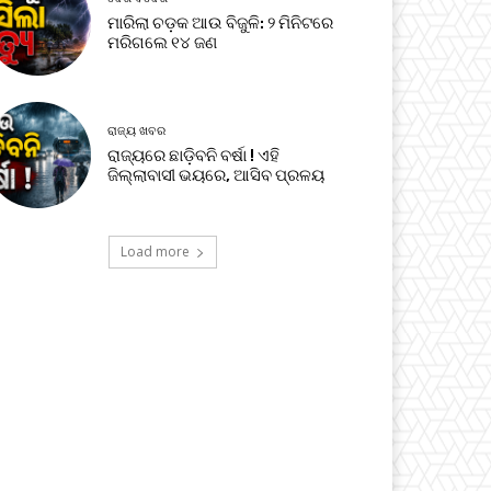
ମାରିଲା ଚଡ଼କ ଆଉ ବିଜୁଳି: ୨ ମିନିଟରେ
ମରିଗଲେ ୧୪ ଜଣ
ରାଜ୍ୟ ଖବର
ରାଜ୍ୟରେ ଛାଡ଼ିବନି ବର୍ଷା ! ଏହି
ଜିଲ୍ଲାବାସୀ ଭୟରେ, ଆସିବ ପ୍ରଳୟ
Load more