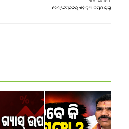
NEXT ARTICLE
ସେପ୍ଟେମ୍ବରରୁ ଏହି ନୂଆ ନିୟମ ଲାଗୁ