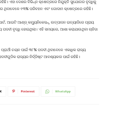
ହିଛି। ଏହା ଦେଶର ବିଭିନ୍ନ କ୍ଷେତ୍ରରେ ନିଯୁକ୍ତି ସୁଯୋଗର ବୃଦ୍ଧିକୁ
୍ରରେ ଥିବାବେଳେ ୧୩% ପରିବହନ ଏବଂ ଗୋଦାମ କ୍ଷେତ୍ରରେ ରହିଛି।
୍ଟ, ଆଇଟି ଆଣ୍ଡ୍ କମ୍ୟୁନିକେସନ୍, ଉତ୍ପାଦନ ଇତ୍ୟାଦିରେ ପ୍ରାୟ
 ପଦବୀ ବୃଦ୍ଧି ହୋଇଥିଲା। ଏହି ସମୟରେ, ଆଶା କରାଯାଉଥିବା ଚାହିଦା
୍ରାର୍ଥୀ ଚୟନ ପାଇଁ ୩୮% ପଦବୀ ଥିବାବେଳେ ଏକାଧିକ ରାଜ୍ୟ
ବୀଗୁଡିକ ରାଜ୍ୟର ନିର୍ଦ୍ଦିଷ୍ଟ ଆବଶ୍ୟକତା ପାଇଁ ରହିଛି।
X
Pinterest
WhatsApp