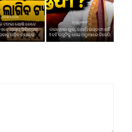
ଦେଶ ବିଦେଶ
ରାଜ୍ୟ ଖବର
 ଟଙ୍କା ଶୋଷି ନେବେ
ଏବେ ଗ୍ୟାସ୍ ସିଲିଣ୍ଡର
ବାରମ୍ବାର ଭୁଲ, ତଥାପି ଇସ୍ତଫା ନାହିଁ
େବାକୁ ପଡ଼ିବ ଟ୍ୟାକ୍ସ
! ବହି ତ୍ରୁଟିକୁ ନେଇ ଅଡୁଆରେ ବିଜେପି