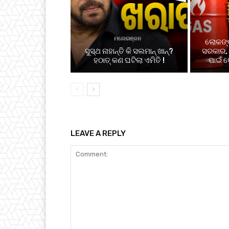
ମନୋରଞ୍ଜନ
ଲୋକଙ୍କ
ସୁସ୍ଥ ନାହାନ୍ତି କି ସଲମାନ୍ ଖାନ୍?
ସରକାର, 
ହଠାତ୍ କଣ ଘଟିଲା ଏମିତି !
ପାଇଁ ଦ
LEAVE A REPLY