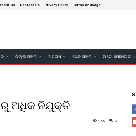
About Us
Contact Us
Privacy Policy
Terms of usage
ବର
ଜିଲ୍ଲା ଖବର
ଅପରାଧ
ଖେଳ ଖବର
ଅଟୋ ମୋବାଇଲ
S
 ଅଧିକ ନିଯୁକ୍ତି
266
0