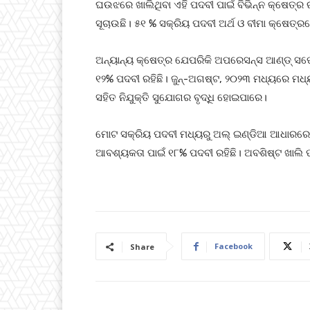
ଘଉଝରେ ଖାଲିଥିବା ଏହି ପଦବୀ ପାଇଁ ବିଭିନ୍ନ କ୍ଷେତ୍ର ର
ସୂଚାଉଛି। ୫୧ % ସକ୍ରିୟ ପଦବୀ ଅର୍ଥ ଓ ବୀମା କ୍ଷେତ
ଅନ୍ୟାନ୍ୟ କ୍ଷେତ୍ର ଯେପରିକି ଅପରେସନ୍ସ ଆଣ୍ଡ୍ ସପୋର
୧୨% ପଦବୀ ରହିଛି। ଜୁନ୍-ଅଗଷ୍ଟ, ୨୦୨୩ ମଧ୍ୟରେ ମଧ୍ୟ
ସହିତ ନିଯୁକ୍ତି ସୁଯୋଗର ବୃଦ୍ଧି ହୋଇପାରେ।
ମୋଟ ସକ୍ରିୟ ପଦବୀ ମଧ୍ୟରୁ ଅଲ୍ ଇଣ୍ଡିଆ ଆଧାରରେ ପ
ଆବଶ୍ୟକତା ପାଇଁ ୧୮% ପଦବୀ ରହିଛି। ଅବଶିଷ୍ଟ ଖାଲି ପଦ
Facebook
Share