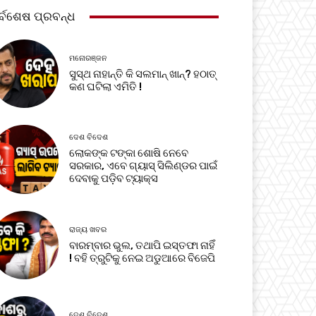
ର୍ବଶେଷ ପ୍ରବନ୍ଧ
ମନୋରଞ୍ଜନ
ସୁସ୍ଥ ନାହାନ୍ତି କି ସଲମାନ୍ ଖାନ୍? ହଠାତ୍
କଣ ଘଟିଲା ଏମିତି !
ଦେଶ ବିଦେଶ
ଲୋକଙ୍କ ଟଙ୍କା ଶୋଷି ନେବେ
ସରକାର, ଏବେ ଗ୍ୟାସ୍ ସିଲିଣ୍ଡର ପାଇଁ
ଦେବାକୁ ପଡ଼ିବ ଟ୍ୟାକ୍ସ
ରାଜ୍ୟ ଖବର
ବାରମ୍ବାର ଭୁଲ, ତଥାପି ଇସ୍ତଫା ନାହିଁ
! ବହି ତ୍ରୁଟିକୁ ନେଇ ଅଡୁଆରେ ବିଜେପି
ଦେଶ ବିଦେଶ