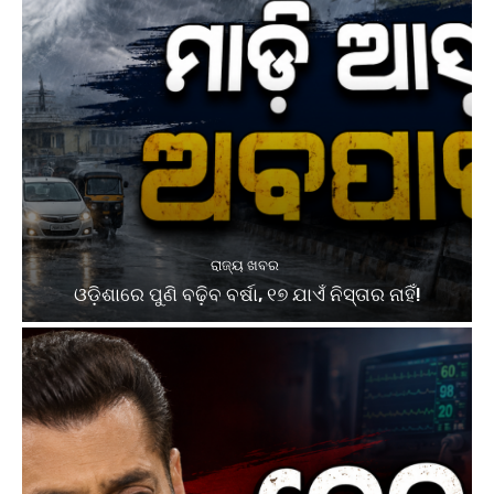
ରାଜ୍ୟ ଖବର
ଓଡ଼ିଶାରେ ପୁଣି ବଢ଼ିବ ବର୍ଷା, ୧୭ ଯାଏଁ ନିସ୍ତାର ନାହିଁ!