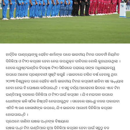
ହାର୍ଦ୍ଦିକ ପାଣ୍ଡ୍ୟାଙ୍କୁ ରୋହିତ ଶର୍ମାଙ୍କ ପରେ ଭାରତୀୟ ଟିମର ପରବର୍ତୀ ନିୟମିତ
ଦିନିକିଆ ଓ ଟି୨୦ କପ୍ତାନ ହେବା ନେଇ ଉପଯୁକ୍ତ ଦାବିଦାର ବୋଲି କୁହାଯାଉଥିଲା ।
ହେଲେ ୱେଷ୍ଟଇଣ୍ଡିଜ ବିପକ୍ଷ ଟି୨୦ ସିରିଜରେ ପରାଜୟ ତାଙ୍କ ଅଧିନାୟକତ୍ୱ
ଉପରେ ଅନେକ ପ୍ରଶ୍ନବାଚୀ ସୃଷ୍ଟି କରୁଛି । ଭାରତରେ ଚଲିତ ବର୍ଷ ହେବାକୁ ଥିବା
୨୦୨୩ ବିଶ୍ୱକପ ପରେ ରୋହିତ ଶର୍ମା ଭାରତୀୟ ଟିମର କପ୍ତାନୀ ଛାଡିବା ସହ ସନ୍ନ୍ୟାସ
ନେବା ନେଇ ବି ଘୋଷଣା କରିପାରନ୍ତି । ଏ ସବୁ ଚର୍ଚ୍ଚା ଆଲୋଚନା ଭିତରେ ଏବେ ଟିମ
ଇଣ୍ଡିଆକୁ ଦରକାର ଦିନିକିଆ ଓ ଟି୨୦ ପାଇଁ କପ୍ତାନ । ଯିଏ ମଇଦାନ ଉପରେ
ଧୋନୀଙ୍କ ଭଳି ସଠିକ ନିଷ୍ପତି ନେଇପାରୁଥିବ । ତାହେଲେ ଚାଲନ୍ତୁ ନଜର ପକାଇବା
ଏମିତି ୩ ଜଣ ଖେଳାଳୀଙ୍କ ଉପରେ, ଯିଏ ଭାରତର ଆଗାମୀ ଦିନିକିଆ କପ୍ତାନ
ହୋଇପାରନ୍ତି ।
ପ୍ରଥମେ ଜାଣିବା ଋଷଭ ପନ୍ତଙ୍କ ବିଷୟରେ
ଋଷଭ ପନ୍ତ ଟିମ ଇଣ୍ଡିଆର ନୂଆ ଦିନିକିଆ କପ୍ତାନ ହେବା ପାଇଁ ସବୁଠୁ ବଡ