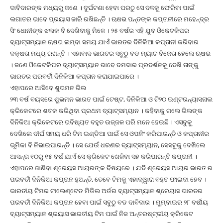
ଦାବିଦାରଙ୍କ ମଧ୍ୟରୁ ଜଣେ । ଦୁର୍ଘଟଣା ହେବା ପରଠୁ ସେ ଦଳକୁ ଫେରିବା ପାଇଁ
ଲଗାତର ଭାବେ ପ୍ରୟାସ ଜାରି ରଖିଛନ୍ତି । ଋଷଭ ପନ୍ତଙ୍କ କପ୍ତାନୀରେ ମହେନ୍ଦ୍ର
ସିଂ ଧୋନୀଙ୍କ ଝଲକ ବି ଦେଖିବାକୁ ମିଳେ । ୨୫ ବର୍ଷର ଏହି ଯୁବ ଓିକେଟକିପର
ବ୍ୟାଟ୍ସମ୍ୟାନ ଋଷଭ ଲମ୍ବା ସମୟ ଯାଏଁ ଭାରତର ଦିନିକିଆ କପ୍ତାନୀ କରିବାର
ଦକ୍ଷତା ମଧ୍ୟ ରଖନ୍ତି । ଏହାବାଦ ଭାରତର ସବୁଠୁ ବଡ ମ୍ୟାଚ ବିଜେତା ହେଲେ ଋଷଭ
। ଜଣେ ଓିକେଟକିପର ବ୍ୟାଟ୍ସମ୍ୟାନ ଭାବେ ଦମଦାର ପ୍ରଦର୍ଶନକୁ ଦେଖି ତାଙ୍କୁ
ଭାରତର ପରବର୍ତୀ ଦିନିକିଆ କପ୍ତାନ କରାଯାଇପାରେ ।
ଏହାପରେ ଆସିବେ ଶୁଭମନ ଗିଲ
୨୩ ବର୍ଷ ବୟସରେ ଶୁଭମନ ଭାରତ ପାଇଁ ଟେଷ୍ଟ, ଦିନିକିଆ ଓ ଟି୨୦ ଇଣ୍ଟରନ୍ୟାସନାଲ
କ୍ରିକେଟରେ ଶତକ କରିଥିବା ପ୍ରଥମ ବ୍ୟାଟ୍ସମ୍ୟାନ । କହିବାକୁ ଗଲେ ଗିଲଙ୍କ
ଦିନିକିଆ କ୍ରିକେଟରେ ଭବିଷ୍ୟତ ବହୁତ ଉଜ୍ଜଳ ପରି ମନେ ହେଉଛି । ଏସବୁକୁ
ଦେଖିଲେ ଦୀର୍ଘ ସମୟ ଧରି ଟିମ ଇଣ୍ଡିଆ ପାଇଁ ସେ ଓପନିଂ କରିପାରନ୍ତି ଓ କପ୍ତାନୀର
ଭୂମିକା ବି ନିଭାଇପାରନ୍ତି । ସେ ଯେଉଁ ଧରଣର ବ୍ୟାଟ୍ସମ୍ୟାନ, ସେସବୁକୁ ଦେଖିଲେ
ଆସନ୍ତା ୧୦ରୁ ୧୫ ବର୍ଷ ଯାଏଁ ସେ କ୍ରିକେଟ ଖେଳିବା ସହ କରିପାରନ୍ତି କପ୍ତାନୀ ।
ଏହାପରେ ଜାଣିବା ଶ୍ରେୟସ ଆୟରଙ୍କ ବିଷୟରେ । ଯଦି ଶ୍ରେୟସ ଆୟର ଭାରତ ର
ପରବର୍ତୀ ଦିନିକିଆ କପ୍ତାନ ହୁଅନ୍ତି, ତେବେ ଟିମକୁ ଏହାଦ୍ୱାରା ବହୁତ ଫାଇଦା ହେବ ।
ଭାରତୀୟ ଟିମର ଟାଲେଣ୍ଟେଡ ମିଡିଲ ଅର୍ଡର ବ୍ୟାଟ୍ସମ୍ୟାନ ଶ୍ରେୟାସ ଭାରତର
ପରବର୍ତୀ ଦିନିକିଆ କପ୍ତାନ ହେବା ପାଇଁ ସବୁଠୁ ବଡ ଦାବିଦାର । ମୁମ୍ବାଇର ୨୮ ବର୍ଷୀୟ
ବ୍ୟାଟ୍ସମ୍ୟାନ ଶ୍ରୟାସ ଭାରତୀୟ ଟିମ ପାଇଁ ନିଜ ଅନ୍ତରଷ୍ଟ୍ରୀୟ କ୍ରିକେଟ