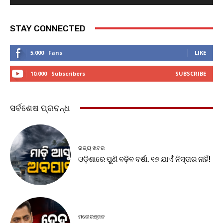
STAY CONNECTED
5,000
Fans
LIKE
10,000
Subscribers
SUBSCRIBE
ସର୍ବଶେଷ ପ୍ରବନ୍ଧ
ରାଜ୍ୟ ଖବର
ଓଡ଼ିଶାରେ ପୁଣି ବଢ଼ିବ ବର୍ଷା, ୧୭ ଯାଏଁ ନିସ୍ତାର ନାହିଁ!
ମନୋରଞ୍ଜନ