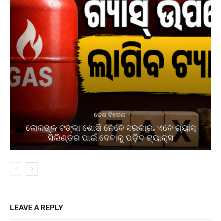
ଦେଶ ବିଦେଶ
ଲୋକଙ୍କ ଟଙ୍କା ଶୋଷି ନେବେ ସରକାର, ଏବେ ଗ୍ୟାସ୍
ସିଲିଣ୍ଡର ପାଇଁ ଦେବାକୁ ପଡ଼ିବ ଟ୍ୟାକ୍ସ
LEAVE A REPLY