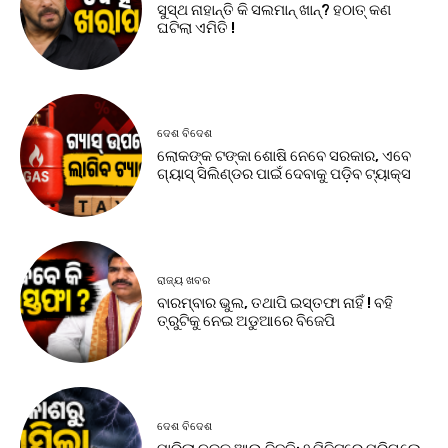
ସୁସ୍ଥ ନାହାନ୍ତି କି ସଲମାନ୍ ଖାନ୍? ହଠାତ୍ କଣ
ଘଟିଲା ଏମିତି !
ଦେଶ ବିଦେଶ
ଲୋକଙ୍କ ଟଙ୍କା ଶୋଷି ନେବେ ସରକାର, ଏବେ
ଗ୍ୟାସ୍ ସିଲିଣ୍ଡର ପାଇଁ ଦେବାକୁ ପଡ଼ିବ ଟ୍ୟାକ୍ସ
ରାଜ୍ୟ ଖବର
ବାରମ୍ବାର ଭୁଲ, ତଥାପି ଇସ୍ତଫା ନାହିଁ ! ବହି
ତ୍ରୁଟିକୁ ନେଇ ଅଡୁଆରେ ବିଜେପି
ଦେଶ ବିଦେଶ