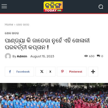
Home
ଖେଳ ଖବର
ଖେଳ ଖବର
ପାଣ୍ଡ୍ୟା କି ଜାଡେଜା ନୁହେଁ ଏହି ଖେଳାଳୀ
ପରବର୍ତ୍ତୀ କପ୍ତାନ !
By
Admin
630
0
August 15, 2023
Facebook
X
Pinterest