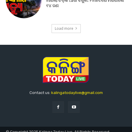
ମାରିଲା ଚଡ଼କ ଆଉ ବିଜୁଳି: ୨ ମିନିଟରେ ମରିଗଲେ
୧୪ ଜଣ
Load more
Contact us:
kalingatodaylive@gmail.com
© Copyright 2025 Kalinga Today Live. All Rights Reserved.