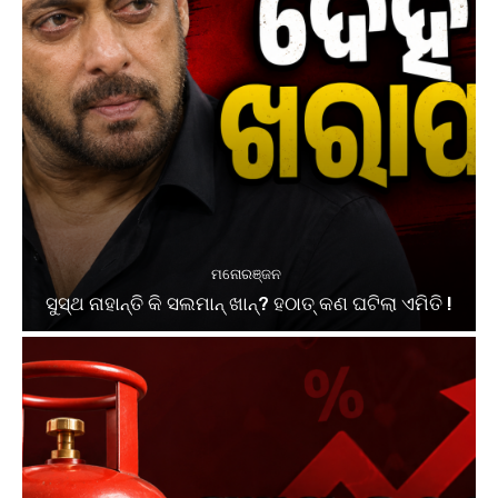
ମନୋରଞ୍ଜନ
ସୁସ୍ଥ ନାହାନ୍ତି କି ସଲମାନ୍ ଖାନ୍? ହଠାତ୍ କଣ ଘଟିଲା ଏମିତି !