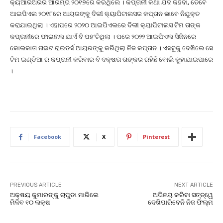
କ୍ୟଆରିଅରର ଆରମ୍ଭ ୨୦୧୭ରେ କରିଥିଲେ । କପ୍ତାନୀ କଥା ଯଦି କହିବା, ତେବେ
ଆଇପିଏଲ ୨୦୧୮ରେ ଆୟରଙ୍କୁ ଦିଲୀ କ୍ୟାପିଟାଲସର କପ୍ତାନ ଭାବେ ନିଯୁକ୍ତ
କରାଯାଇଥିଲା । ଏହାପରେ ୨୦୨୦ ଆଇପିଏଲରେ ଦିଲୀ କ୍ୟାପିଟାଲସ ଟିମ ତାଙ୍କ
କପ୍ତାନୀରେ ଫାଇନାଲ ଯାଏଁ ବି ପହଂଚିଥିଲା । ପରେ ୨୦୨୨ ଆଇପିଏଲ ସିଜିନରେ
କୋଲକାତା ନାଇଟ ରାଇଡର୍ସ ଆୟରଙ୍କୁ କରିଥିଲା ନିଜ କପ୍ତାନ । ଏସବୁକୁ ଦେଖିଲେ ସେ
ଟିମ ଇଣ୍ଡିଆ ର କପ୍ତାନୀ କରିବାର ବି ଦକ୍ଷତା ତାଙ୍କର ରହିଛି ବୋଲି କୁହାଯାଇପାରେ
।
Facebook
X
Pinterest
PREVIOUS ARTICLE
NEXT ARTICLE
ଅକ୍ଷୟ କୁମାରଙ୍କୁ ଚାପୁଡା ମାରିଲେ
ଅଭିନୟ କରିବା ସତ୍ତ୍ୱେ
ମିଳିବ ୧୦ ଲକ୍ଷ
ଦେଖିପାରିବେନି ନିଜ ଫିଲ୍ମ