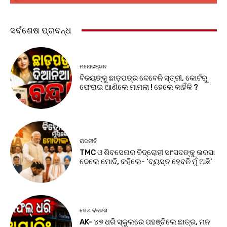
ସର୍ବଶେଷ ପ୍ରବନ୍ଧ
ମନୋରଞ୍ଜନ
ବିଜୟଙ୍କୁ ଛାଡ଼ପତ୍ର ଦେବେନି ସ୍ତ୍ରୀ, କୋର୍ଟରୁ
ଫେରାଇ ଆଣିଲେ ମାମଲା ! ହେଲେ କାହିଁକି ?
ରାଜନୀତି
TMC ଓ ଶିବସେନାର ବିଦ୍ରୋହୀ ସାଂସଦଙ୍କୁ ଭରସା
ଦେଲେ ମୋଦି, କହିଲେ- ‘ବ୍ୟସ୍ତ ହେବନି ମୁଁ ଅଛି’
ଦେଶ ବିଦେଶ
AK- ୪୭ ଧରି ସ୍କୁଲରେ ପହଞ୍ଚିଲେ ଛାତ୍ର, ମନ