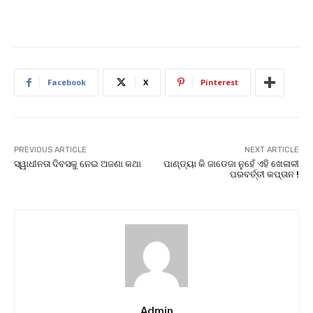
Facebook
X
Pinterest
PREVIOUS ARTICLE
NEXT ARTICLE
ସ୍ୱାଧୀନତା ଦିବସକୁ ନେଇ ଅଜଣା କଥା
ପାଣ୍ଡ୍ୟା କି ଜାଡେଜା ନୁହେଁ ଏହି ଖେଳାଳୀ
ପରବର୍ତ୍ତୀ କପ୍ତାନ !
Admin