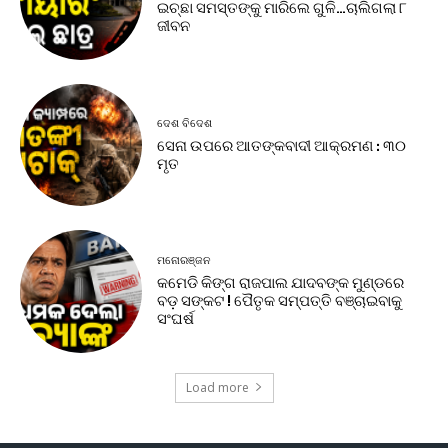
ଇଚ୍ଛା ସମସ୍ତଙ୍କୁ ମାରିଲେ ଗୁଳି…ଚାଲିଗଲା ୮
ଜୀବନ
ଦେଶ ବିଦେଶ
ସେନା ଉପରେ ଆତଙ୍କବାଦୀ ଆକ୍ରମଣ : ୩୦
ମୃତ
ମନୋରଞ୍ଜନ
କମେଡି କିଙ୍ଗ ରାଜପାଲ ଯାଦବଙ୍କ ମୁଣ୍ଡରେ
ବଡ଼ ସଙ୍କଟ ! ପୈତୃକ ସମ୍ପତ୍ତି ବଞ୍ଚାଇବାକୁ
ସଂଘର୍ଷ
Load more