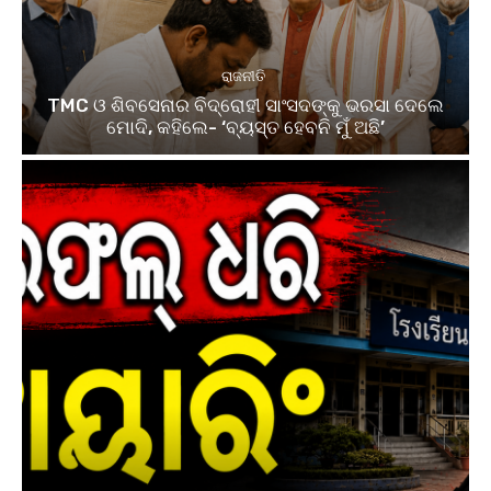
ରାଜନୀତି
TMC ଓ ଶିବସେନାର ବିଦ୍ରୋହୀ ସାଂସଦଙ୍କୁ ଭରସା ଦେଲେ
ମୋଦି, କହିଲେ- ‘ବ୍ୟସ୍ତ ହେବନି ମୁଁ ଅଛି’