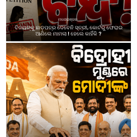
ମନୋରଞ୍ଜନ
ବିଜୟଙ୍କୁ ଛାଡ଼ପତ୍ର ଦେବେନି ସ୍ତ୍ରୀ, କୋର୍ଟରୁ ଫେରାଇ
ଆଣିଲେ ମାମଲା ! ହେଲେ କାହିଁକି ?