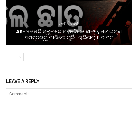
ଦେଶ ବିଦେଶ
AK- ୪୭ ଧରି ସ୍କୁଲରେ ପହଞ୍ଚିଲେ ଛାତ୍ର, ମନ ଇଚ୍ଛା
ସମସ୍ତଙ୍କୁ ମାରିଲେ ଗୁଳି…ଚାଲିଗଲା ୮ ଜୀବନ
LEAVE A REPLY