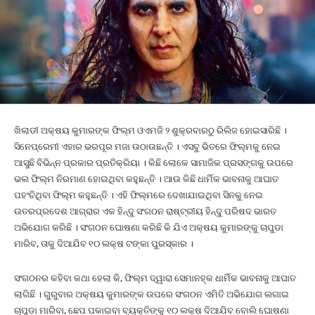
ଖିଲାଡୀ ଅକ୍ଷୟ କୁମାରଙ୍କ ଫିଲ୍ମ ଓଏମଜି ୨ ଶୁକ୍ରବାରଠୁ ରିଲିଜ ହୋଇସାରିଛି ।
ସିନେପ୍ରେମୀ ଏହାର ଭରପୂର ମଜା ଉଠାଉଛନ୍ତି । ଏସବୁ ଭିତରେ ଫିଲ୍ମକୁ ନେଇ
ଆସୁଛି ବିଭିନ୍ନ ପ୍ରକାର ପ୍ରତିକ୍ରିୟା । କିଛି ଲୋକେ ସାମାଜିକ ପ୍ରସଙ୍ଗକୁ ଉପରେ
ଭଲ ଫିଲ୍ମ ନିରମାଣ ହୋଇଥିବା କହୁଛନ୍ତି । ଆଉ କିଛି ଧାର୍ମିକ ଭାବନାକୁ ଆଘାତ
ପହଂଚିଥିବା ଫିଲ୍ମ କହୁଛନ୍ତି । ଏହି ଫିଲ୍ମରେ ଦେଖାଯାଇଥିବା ସିନକୁ ନେଇ
ଉତରପ୍ରଦେଶ ଆଗ୍ରାର ଏକ ହିନ୍ଦୁ ସଂଗଠନ ରାଷ୍ଟ୍ରୀୟ ହିନ୍ଦୁ ପରିଷଦ ଭାରତ
ଅଭିଯୋଗ କରିଛି । ସଂଗଠନ ଘୋଷଣା କରିଛି କି ଯିଏ ଅକ୍ଷୟ କୁମାରଙ୍କୁ ଚାପୁଡା
ମାରିବ, ତାକୁ ଦିଆଯିବ ୧୦ ଲକ୍ଷ ଟଙ୍କା ପୁରସ୍କାର ।
ସଂଗଠନର କହିବା କଥା ହେଲା କି, ଫିଲ୍ମ ଦ୍ୱାରା ସେମାନହ୍‌କ ଧାର୍ମିକ ଭାବନାକୁ ଆଘାତ
ଲାଗିଛି । ଗୁରୁବାର ଅକ୍ଷୟ କୁମାରଙ୍କ ଉପରେ ସଂଗଠନ ଏମିତି ଅଭିଯୋଗ ଲଗାଇ
ଚାପୁଡା ମାରିବା, ଛେପ ପକାଇବା ବ୍ୟକ୍ତିଙ୍କୁ ୧୦ ଲକ୍ଷ ଦିଆଯିବ ବୋଲି ଘୋଷଣା