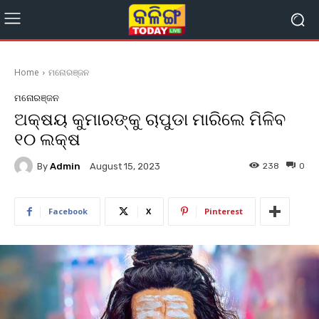
Home
ମନୋରଞ୍ଜନ
ମନୋରଞ୍ଜନ
ଅକ୍ଷୟ କୁମାରଙ୍କୁ ଚାପୁଡା ମାରିଲେ ମିଳିବ
୧୦ ଲକ୍ଷ
By
Admin
238
0
August 15, 2023
Facebook
X
Pinterest