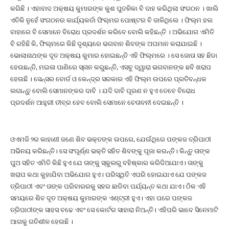
କରିଛି । ଏହାବାଦ ଅକ୍ଷୟ କୁମାରଙ୍କ କୁଶ ପୁତଳିକା ବି ଦାହ କରିଥିଲା ସଂଗଠନ । ଖାଲି
ଏତିକି ନୁହେଁ ସଂଗଠନର କାର୍ଯ୍ୟକର୍ତା ଫିଲ୍ମର ପୋଷ୍ଟର ବି ଜାଳିଥିଲେ । ଫିଲ୍ମ ହଲ
ବାହାରେ ବି ସେମାନେ ବିରୋଧ ପ୍ରଦର୍ଶନ କରିବେ ବୋଲି କହିଛନ୍ତି । ଅଭିଯୋଗ ଏମିତି
ବି ରହିଛି କି, ଫିଲ୍ମରେ କିଛି ଦୃଶ୍ୟରେ ଭଗବାନ ଶିବଙ୍କ ଅପମାନ କରାଯାଇଛି ।
ଭୋଲାନାଥଙ୍କ ଦୂତ ଅକ୍ଷୟ କୁମାର ହୋଇଛନ୍ତି ଏହି ଫିଲ୍ମରେ । ସେ ଜୋତା ସହ ଛିଡା
ହେଉଛନ୍ତି, ମଇଳା ପାଣିରେ ସ୍ନାନ କରୁଛନ୍ତି, ଏସବୁ ଦ୍ୱାରା ଭଗବାନଙ୍କ ଛବି ଖରାପ
ହେଉଛି । ସେନ୍ସର ବୋର୍ଡ ଓ କେନ୍ଦ୍ର ସରକାର ଏହି ଫିଲ୍ମ ଉପରେ ପ୍ରତିବନ୍ଧକ
ଲଗାନ୍ତୁ ବୋଲି ସେମାନଙ୍କର ଦାବି । ଯଦି ଦାବି ପୂରଣ ନ ହୁଏ ତେବେ ବିରୋଧ
ପ୍ରଦର୍ଶନ ଆହୁରୀ ତୀବ୍ର ହେବ ବୋଲି ସେମାନେ ଚେତାବନୀ ଦେଇଛନ୍ତି ।
ଓଏମଜି ୨ର କାହାଣୀ ଜଣେ ଶିବ ଭକ୍ତଙ୍କ ଉପରେ, ଯେଉଁଥିରେ ପଙ୍କଜ ତ୍ରିପାଠୀ
ଅଭିନୟ କରିଛନ୍ତି। ସେ ସଂପୂର୍ଣ୍ଣ ଭକ୍ତି ସହିତ ଶିବଙ୍କୁ ପୂଜା କରନ୍ତି। କିନ୍ତୁ ତାଙ୍କ
ପୁଅ ସହିତ ଏମିତି କିଛି ହୁଏ ଯେ ତାଙ୍କୁ ସ୍କୁଲରୁ ବହିଷ୍କାର କରିଦିଆଯାଏ। ତାଙ୍କୁ
ଖରାପ କଥା କୁହାଯିବା ଅଭିଯୋଗ ହୁଏ। ପରିସ୍ଥିତି ଏପରି ହୋଇଯାଏ ଯେ ପଙ୍କଜ
ତ୍ରିପାଠୀ ଏବଂ ତାଙ୍କ ପରିବାରରକୁ ସହର ଛାଡିବା ପର୍ଯ୍ୟନ୍ତ କଥା ଯାଏ। ଠିକ ଏହି
ସମୟରେ ଶିବ ଦୂତ ଅକ୍ଷୟ କୁମାରଙ୍କ ଏଣ୍ଟ୍ରୀ ହୁଏ। ଏହା ପରେ ପଙ୍କଜ
ତ୍ରିପାଠୀଙ୍କ ସାହସ ବଢେ ଏବଂ ସେ କୋର୍ଟର ସାହାରା ନିଅନ୍ତି। ଏହିପରି ଭାବେ ସିନେମାଟି
ଆଗକୁ ଗତିଶୀଳ ହେଉଛି ।