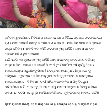
ଦର୍ଶକବନ୍ଧୁ ସୋସିଆଲ ମିଡିଆରେ ଅନେକ ସମୟରେ ବିଭିନ୍ନ ପ୍ରକାର ଖବର ପ୍ରଚାର
ହୁଏ । ଯାହା ପରବର୍ତୀ ସମୟରେ ହୋଇଥାଏ ଭାଇରାଲ । ଆଉ କିଛି ଖବର ଭାବପ୍ରବଣ
ମଧ୍ୟ କରିଦିଏ । ଏବେ ବି ଏକ ଏମିତି ଖବର ସାମ୍ନାକୁ ଆସିଛି । ଯାହା ଆପଣଙ୍କ
ଆଖିରେ ଟିକିଏ ଲୁହ ଆଣିଦେବ ।
ଆଜି ଏପରି ଏକ ଦୃଶ୍ୟ ସାମ୍ନାକୁ ଆସିଛି ଯାହା ଆପଣଙ୍କୁ ଭାବପ୍ରବଣ କରିବାକୁ
ବାଧ୍ୟ କରିବ । କାରଣ ୬ମାସ ନୁହେଁ କି ବର୍ଷେ ନୁହେଁ ଦୀର୍ଘ ୧୦ ବର୍ଷ ପୂର୍ବରୁ ନିଖୋଜ
ହୋଇଯାଇଥିବା ସ୍ୱାମୀଙ୍କୁ ଭିକାରୀ ଅବସ୍ଥାରେ ହଠାତ୍ ସ୍ତ୍ରୀଙ୍କ ନଜରକୁ
ଆସିଥିଲେ । ଫୁଟଫାତ ରେ ଭିକ ମାଗୁଥିବା ଦେଖି ସ୍ତ୍ରୀ ଅତ୍ୟନ୍ତ ଭାବପ୍ରବଣ
ହୋଇଯାଇଥିଲେ । କିଛି କ୍ଷଣ ପାଇଁ ମହିଳା ଜଣଙ୍କ ନିଜ ଆଖିକୁ ବିଶ୍ୱାସ
କରିପାରିଲେ ନାହିଁ । ପରେ ସ୍ୱାମୀଙ୍କ ପାଖକୁ ଯାଇ ଆଲିଙ୍ଗନ କରିବାକୁ ଲାଗିଲେ ।
ଶୁକ୍ରବାର ଏପରି ଏକ ଦୃଶ୍ୟ ସୋସିଆଲ ମିଡିଆରେ ଖୁବ୍ ଭାଇରାଲ୍ ହେବାରେ ଲାଗିଛି ।
ସୂଚନା ମୁତାବକ ଜିଲ୍ଲା ମହିଳା ଡାକ୍ତରଖାନାକୁ ଚିକିତ୍ସିତ ହେବାକୁ ଆସିଥିଲେ ମହିଳା