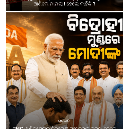
ଆଣିଲେ ମାମଲା ! ହେଲେ କାହିଁକି ?
ରାଜନୀତି
TMC ଓ ଶିବସେନାର ବିଦ୍ରୋହୀ ସାଂସଦଙ୍କୁ ଭରସା ଦେଲେ