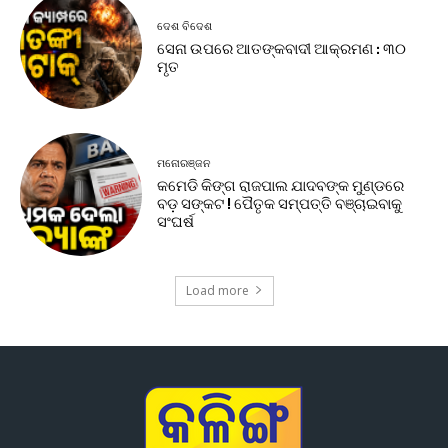
ଦେଶ ବିଦେଶ
ସେନା ଉପରେ ଆତଙ୍କବାଦୀ ଆକ୍ରମଣ : ୩୦
ମୃତ
ମନୋରଞ୍ଜନ
କମେଡି କିଙ୍ଗ ରାଜପାଲ ଯାଦବଙ୍କ ମୁଣ୍ଡରେ
ବଡ଼ ସଙ୍କଟ ! ପୈତୃକ ସମ୍ପତ୍ତି ବଞ୍ଚାଇବାକୁ
ସଂଘର୍ଷ
Load more