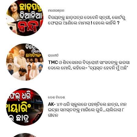
ମନୋରଞ୍ଜନ
ବିଜୟଙ୍କୁ ଛାଡ଼ପତ୍ର ଦେବେନି ସ୍ତ୍ରୀ, କୋର୍ଟରୁ
ଫେରାଇ ଆଣିଲେ ମାମଲା ! ହେଲେ କାହିଁକି ?
ରାଜନୀତି
TMC ଓ ଶିବସେନାର ବିଦ୍ରୋହୀ ସାଂସଦଙ୍କୁ ଭରସା
ଦେଲେ ମୋଦି, କହିଲେ- ‘ବ୍ୟସ୍ତ ହେବନି ମୁଁ ଅଛି’
ଦେଶ ବିଦେଶ
AK- ୪୭ ଧରି ସ୍କୁଲରେ ପହଞ୍ଚିଲେ ଛାତ୍ର, ମନ
ଇଚ୍ଛା ସମସ୍ତଙ୍କୁ ମାରିଲେ ଗୁଳି…ଚାଲିଗଲା ୮
ଜୀବନ