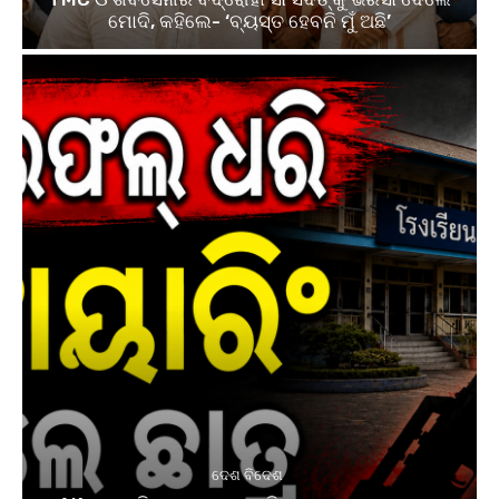
ମୋଦି, କହିଲେ- ‘ବ୍ୟସ୍ତ ହେବନି ମୁଁ ଅଛି’
ଦେଶ ବିଦେଶ