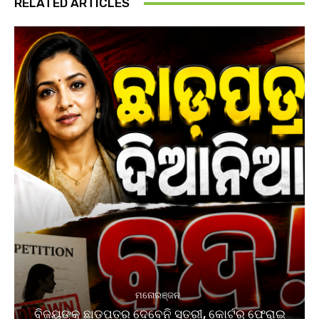
RELATED ARTICLES
ମନୋରଞ୍ଜନ
ବିଜୟଙ୍କୁ ଛାଡ଼ପତ୍ର ଦେବେନି ସ୍ତ୍ରୀ, କୋର୍ଟରୁ ଫେରାଇ