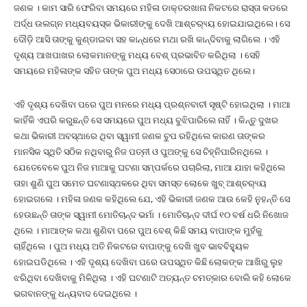
ଜଣକ । କାମ ସାରି ଫେରିବା ସମୟରେ ମହିଳା ଡାକ୍ତରଖାନା ନିକଟରେ ରାସ୍ତା କଡରେ
ଅର୍ଦ୍ଧ ଉଲଗ୍ନ ମଧ୍ୟବୟସ୍କ ଭିକାରୀଙ୍କୁ ଦେଖି ଆଶ୍ଚର‌୍ୟ୍ୟ ହୋଇଯାଇଥିଲେ। ସେ
ଦୌଡ଼ି ଆସି ତାଙ୍କୁ କୁଣ୍ଡାଇବା ସହ କାନ୍ଧରେ ମଥା ରଖି କାନ୍ଦିବାକୁ ଲାଗିଲେ । ଏହି
ଦୃଶ୍ୟ ଆଖପାଖର ଲୋକମାନଙ୍କୁ ମଧ୍ୟ ବେଶ୍ ପ୍ରଭାବିତ କରିଥିଲା । ସେହି
ସମୟରେ ମହିଳାଙ୍କ ସହିତ ତାଙ୍କ ପୁଅ ମଧ୍ୟ ସେଠାରେ ଉପସ୍ଥିତ ଥିଲେ।
ଏହି ଦୃଶ୍ୟ ଦେଖିବା ପରେ ପୁଅ ମନରେ ମଧ୍ୟ ପ୍ରଶ୍ନବାଚୀ ସୃଷ୍ଟି ହୋଇଥିଲା । ମାଆ
କାହିଁକି ଏପରି କରୁଛନ୍ତି ସେ ସମୟରେ ପୁଅ ମଧ୍ୟ ବୁଝିପାରିଲେ ନାହିଁ । କିନ୍ତୁ ଦୁଖର
କଥା ଭିକାରୀ ଅବସ୍ଥାରେ ଥିବା ସ୍ୱାମୀ ଜଣକ ଚୁପ ରହିଥିଲେ କାରଣ ତାଙ୍କର
ମାନସିକ ସ୍ଥିତି ସଠିକ ନଥିବାରୁ ନିଜ ପତ୍ନୀ ଓ ପୁଅଙ୍କୁ ସେ ଚିହ୍ନିପାରିନଥିଲେ ।
ଯେତେବେଳେ ପୁଅ ନିଜ ମାଆକୁ ଘଟଣା ସମ୍ପର୍କରେ ପଚାରିଲା, ମାଆ ଯାହା କହିଥିଲେ
ତାହା ଶୁଣି ପୁଅ ସମେତ ଘଟଣାସ୍ଥଳରେ ଥିବା ସମସ୍ତ ଲୋକେ ଖୁବ୍ ଆଶ୍ଚର‌୍ୟ୍ୟ
ହୋଇଗଲେ । ମହିଳା ଜଣକ କହିଥିଲେ ଯେ, ଏହି ଭିକାରୀ ଜଣକ ଆଉ କେହି ନୁହନ୍ତି ସେ
ହେଉଛନ୍ତି ତାଙ୍କ ସ୍ୱାମୀ ମୋତିଚାନ୍ଦ ଭର୍ମା । ମୋତିଚାନ୍ଦ ଦୀର୍ଘ ୧୦ ବର୍ଷ ଧରି ନିଖୋଜ
ଥିଲେ । ମାଆଙ୍କ କଥା ଶୁଣିବା ପରେ ପୁଅ ବେଶ୍ କିଛି ସମୟ ବାପାଙ୍କ ମୁହଁକୁ
ଚାହିଁଥିଲେ । ପୁଅ ମଧ୍ୟ ଅତି ନିକଟରେ ବାପାଙ୍କୁ ଦେଖି ଖୁବ ଭାବବିହ୍ୟୁଳ
ହୋଇପଡିଥିଲେ । ଏହି ଦୃଶ୍ୟ ଦେଖିବା ପରେ ଉପସ୍ଥିତ କିଛି ଲୋକଙ୍କ ଆଖିରୁ ଲୁହ
ଝରିଥିବା ଦେଖିବାକୁ ମିଳିଥିଲା । ଏହି ଘଟଣାଟି ଅତ୍ୟନ୍ତ ଚମତ୍କାର ବୋଲି କହି ଲୋକେ
ଭଗବାନଙ୍କୁ ଧନ୍ୟବାଦ ଦେଇଥିଲେ ।