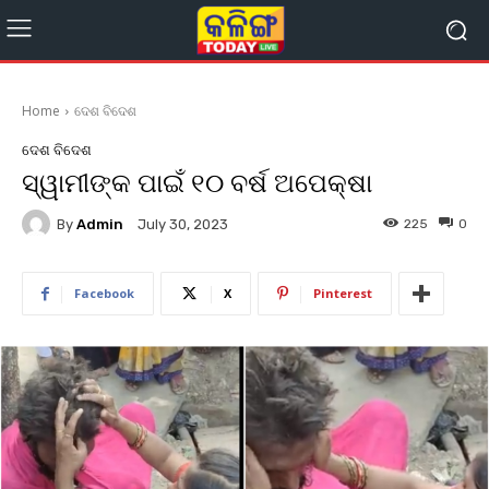
Home
ଦେଶ ବିଦେଶ
ଦେଶ ବିଦେଶ
ସ୍ୱାମୀଙ୍କ ପାଇଁ ୧୦ ବର୍ଷ ଅପେକ୍ଷା
By
Admin
225
0
July 30, 2023
Facebook
X
Pinterest