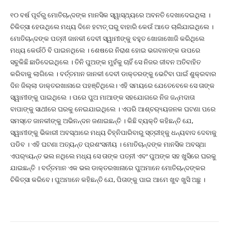
୧୦ ବର୍ଷ ପୂର୍ବରୁ ମୋତିଚାନ୍ଦଙ୍କ ମାନସିକ ସ୍ୱାସ୍ଥ୍ୟରେ ଅବନତି ଦେଖାଦେଇଥିଲା ।
ଚିକିତ୍ସା ହେଉଥିଲେ ମଧ୍ୟ ଦିନେ ହଟାତ୍ ଘରୁ ବାହାରି କେଉଁ ଆଡେ ଚାଲିଯାଇଥିଲେ ।
ମୋତିଚାନ୍ଦଙ୍କ ପତ୍ନୀ ଜାନକୀ ଦେବୀ ସ୍ୱାମୀଙ୍କୁ ବହୁତ ଖୋଜାଖୋଜି କରିଥିଲେ
ମଧ୍ୟ କେଉଁଠି ବି ପାଇନଥିଲେ । ଶେଷରେ ନିରାଶ ହୋଇ ଭଗବାନଙ୍କ ଉପରେ
ସବୁକିଛି ଛାଡିଦେଇଥିଲେ । ତିନି ପୁଅଙ୍କ ମୁହଁକୁ ଚାହିଁ ସେ ନିଜର ଜୀବନ ଅତିବାହିତ
କରିବାକୁ ଲାଗିଲେ । ବର୍ତ୍ତମାନ ଜାନକୀ ଦେବୀ ଡାକ୍ତରଙ୍କୁ ଭେଟିବା ପାଇଁ ଶୁକ୍ରବାର
ଦିନ ଜିଲ୍ଲା ଡାକ୍ତରଖାନାରେ ପହଞ୍ଚିଥିଲେ। ଏହି ସମୟରେ ଯେତେବେଳେ ସେ ତାଙ୍କ
ସ୍ୱାମୀଙ୍କୁ ପାଇଥିଲେ । ପରେ ପୁଅ ମାଆଙ୍କ ସହଯୋଗରେ ନିଜ ଜନ୍ମଦାତା
ବାପାଙ୍କୁ ସାଥୀରେ ଘରକୁ ନେଇଯାଇଥିଲେ । ଏପରି ଆଶ୍ଚର‌୍ୟ୍ୟଜନକ ଘଟଣା ପରେ
ସମସ୍ତେ ଜାନକୀଙ୍କୁ ଅଭିନନ୍ଦନ ଜଣାଇଛନ୍ତି । କିଛି ବ୍ୟକ୍ତି କହିଛନ୍ତି ଯେ,
ସ୍ୱାମୀଙ୍କୁ ଭିକାରୀ ଅବସ୍ଥାରେ ମଧ୍ୟ ଚିହ୍ନିପାରିବାରୁ ସ୍ତ୍ରୀହ୍କୁ ଧନ୍ୟବାଦ ଦେବାକୁ
ପଡିବ । ଏହି ଘଟଣା ଅତ୍ୟନ୍ତ ପ୍ରଶଂସନୀୟ । ମୋତିଚାନ୍ଦଙ୍କ ମାନସିକ ଅବସ୍ଥା
ଏପର‌୍ୟ୍ୟନ୍ତ ଭଲ ନଥିଲେ ମଧ୍ୟ ସେ ତାଙ୍କ ପତ୍ନୀ ଏବଂ ପୁଅଙ୍କ ସହ ଖୁସିରେ ଘରକୁ
ଯାଇଛନ୍ତି । ବର୍ତ୍ତମାନ ଏକ ଭଲ ଡାକ୍ତରଖାନାରେ ପୁଅମାନେ ମୋତିଚାନ୍ଦଙ୍କର
ଚିକିତ୍ସା କରିବେ। ପୁଅମାନେ କହିଛନ୍ତି ଯେ, ପିତାଙ୍କୁ ପାଇ ଆମେ ଖୁବ ଖୁସି ଅଛୁ ।