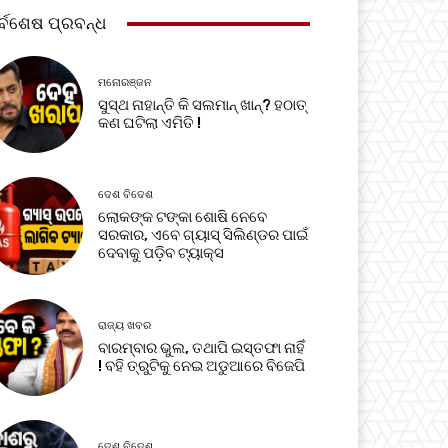
ର୍ବଶେଷ ପ୍ରବନ୍ଧ
ମନୋରଞ୍ଜନ
ସୁସ୍ଥ ନାହାନ୍ତି କି ସଲମାନ୍ ଖାନ୍? ହଠାତ୍
କଣ ଘଟିଲା ଏମିତି !
ଦେଶ ବିଦେଶ
ଲୋକଙ୍କ ଟଙ୍କା ଶୋଷି ନେବେ
ସରକାର, ଏବେ ଗ୍ୟାସ୍ ସିଲିଣ୍ଡର ପାଇଁ
ଦେବାକୁ ପଡ଼ିବ ଟ୍ୟାକ୍ସ
ରାଜ୍ୟ ଖବର
ବାରମ୍ବାର ଭୁଲ, ତଥାପି ଇସ୍ତଫା ନାହିଁ
! ବହି ତ୍ରୁଟିକୁ ନେଇ ଅଡୁଆରେ ବିଜେପି
ଦେଶ ବିଦେଶ