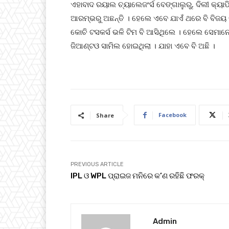
ଏହାବାଦ ରୟାଲ ଚ୍ୟାଲେଜଂର୍ସ ବେଙ୍ଗାଲୁରୁ, ଦିଲୀ କ୍ୟ
ଆରମ୍ଭରୁ ଅଛନ୍ତି । ହେଲେ ଏବେ ଯାଏଁ ଥରେ ବି ବିଜୟ ଲାଭ
କୋଚି ଟସକର୍ସ ଭଳି ଟିମ ବି ଆସିଥିଲେ । ହେଲେ ସେମାନେ
ଜିଆଣ୍ଟଓ ସାମିଲ ହୋଇଥିଲା । ଯାହା ଏବେ ବି ଅଛି ।
Facebook
Share
PREVIOUS ARTICLE
IPL ଓ WPL ପ୍ରାଇଜ ମନିରେ କ’ଣ ରହିଛି ଫରକ୍‌
Admin