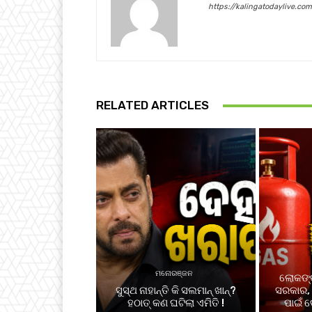
https://kalingatodaylive.com
RELATED ARTICLES
ମନୋରଞ୍ଜନ
ଲୋକଙ୍କ
ସୁସ୍ଥ ନାହାନ୍ତି କି ସଲମାନ୍ ଖାନ୍?
ସରକାର, 
ହଠାତ୍ କଣ ଘଟିଲା ଏମିତି !
ପାଇଁ ଦ