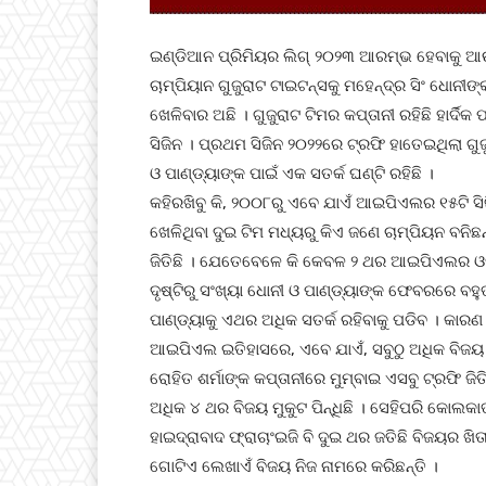
ଇଣ୍ଡିଆନ ପ୍ରିମିୟର ଲିଗ୍ ୨୦୨୩ ଆରମ୍ଭ ହେବାକୁ ଆଉ ମ
ଚାମ୍ପିୟାନ ଗୁଜୁରାଟ ଟାଇଟନ୍ସକୁ ମହେନ୍ଦ୍ର ସିଂ ଧୋନୀଙ
ଖେଳିବାର ଅଛି । ଗୁଜୁରାଟ ଟିମର କପ୍ତାନୀ ରହିଛି ହାର୍ଦ
ସିଜିନ । ପ୍ରଥମ ସିଜିନ ୨୦୨୨ରେ ଟ୍ରଫି ହାତେଇଥିଲା 
ଓ ପାଣ୍ଡ୍ୟାଙ୍କ ପାଇଁ ଏକ ସତର୍କ ଘଣ୍ଟି ରହିଛି ।
କହିରଖିବୁ କି, ୨୦୦୮ରୁ ଏବେ ଯାଏଁ ଆଇପିଏଲର ୧୫ଟି ସ
ଖେଳିଥିବା ଦୁଇ ଟିମ ମଧ୍ୟରୁ କିଏ ଜଣେ ଚାମ୍ପିୟନ ବନିଛନ୍
ଜିତିଛି । ଯେତେବେଳେ କି କେବଳ ୨ ଥର ଆଇପିଏଲର ଓପନିଂ 
ଦୃଷ୍ଟିରୁ ସଂଖ୍ୟା ଧୋନୀ ଓ ପାଣ୍ଡ୍ୟାଙ୍କ ଫେବରରେ ବହ
ପାଣ୍ଡ୍ୟାକୁ ଏଥର ଅଧିକ ସତର୍କ ରହିବାକୁ ପଡିବ । କାରଣ
ଆଇପିଏଲ ଇତିହାସରେ, ଏବେ ଯାଏଁ, ସବୁଠୁ ଅଧିକ ବିଜୟ ଲ
ରୋହିତ ଶର୍ମାଙ୍କ କପ୍ତାନୀରେ ମୁମ୍ବାଇ ଏସବୁ ଟ୍ରଫି ଜି
ଅଧିକ ୪ ଥର ବିଜୟ ମୁକୁଟ ପିନ୍ଧିଛି । ସେହିପରି କୋଲକା
ହାଇଦ୍ରାବାଦ ଫ୍ରାଚାଂଇଜି ବି ଦୁଇ ଥର ଜତିଛି ବିଜୟର ଖି
ଗୋଟିଏ ଲେଖାଏଁ ବିଜୟ ନିଜ ନାମରେ କରିଛନ୍ତି ।