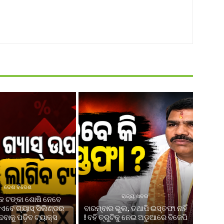
ଦେଶ ବିଦେଶ
ରାଜ୍ୟ ଖବର
 ଟଙ୍କା ଶୋଷି ନେବେ
ଏବେ ଗ୍ୟାସ୍ ସିଲିଣ୍ଡର
ବାରମ୍ବାର ଭୁଲ, ତଥାପି ଇସ୍ତଫା ନାହିଁ
େବାକୁ ପଡ଼ିବ ଟ୍ୟାକ୍ସ
! ବହି ତ୍ରୁଟିକୁ ନେଇ ଅଡୁଆରେ ବିଜେପି