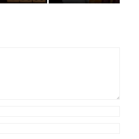
Name:*
Email:*