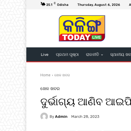
C
25.1
Odisha
Thursday, August 6, 2026
A
Live
ପ୍ରଥମ ପୃଷ୍ଠା
ରାଜନୀତି
ସ୍ଥାନୀୟ ଖ
Home
ଖେଳ ଖବର
ଖେଳ ଖବର
ଦୁର୍ଭାଗ୍ୟ ଆଣିବ ଆଇପ
By
Admin
March 28, 2023