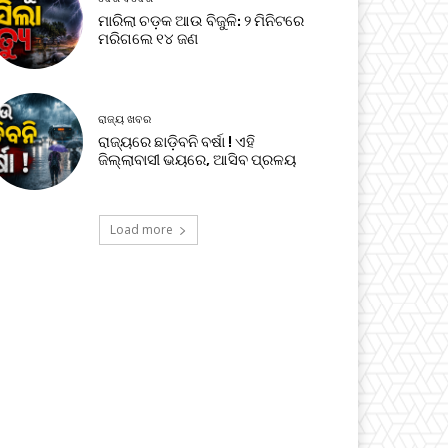
ମାରିଲା ଚଡ଼କ ଆଉ ବିଜୁଳି: ୨ ମିନିଟରେ
ମରିଗଲେ ୧୪ ଜଣ
ରାଜ୍ୟ ଖବର
ରାଜ୍ୟରେ ଛାଡ଼ିବନି ବର୍ଷା ! ଏହି
ଜିଲ୍ଲାବାସୀ ଭୟରେ, ଆସିବ ପ୍ରଳୟ
Load more