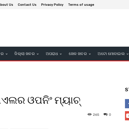
bout Us
Contact Us
Privacy Policy
Terms of usage
ବର
ଜିଲ୍ଲା ଖବର
ଅପରାଧ
ଖେଳ ଖବର
ଅଟୋ ମୋବାଇଲ
S
ିଏଲର ଓପନିଂ ମ୍ୟାଚ୍‌
265
0