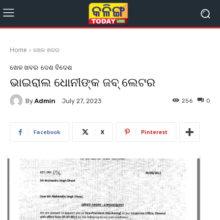
Home
ଖେଳ ଖବର
ଖେଳ ଖବର
ଦେଶ ବିଦେଶ
ଭାଇରାଲ ଧୋନୀଙ୍କ ଜବ୍ ଲେଟର
By
Admin
256
0
July 27, 2023
Facebook
X
Pinterest