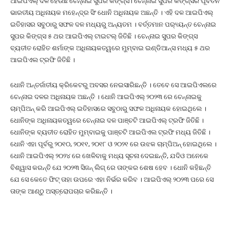
ଆଇପିଏଲ୍ ଦଳ ହେଉଛି ଚେନ୍ନାଇ ସୁପର କିଙ୍ଗ୍ସ। ଚେନ୍ନାଇ ସୁପର କିଙ୍ଗ୍ସର ପୂର୍ବତନ
ଭାରତୀୟ ଅଧିନାୟକ ମହେନ୍ଦ୍ର ସିଂ ଧୋନି ଅଧିନାୟକ ଅଛନ୍ତି । ଏହି ଦଳ ଆଇପିଏଲ୍
ଇତିହାସର ସବୁଠାରୁ ସଫଳ ଦଳ ମଧ୍ୟରୁ ଅନ୍ୟତମ । ବର୍ତ୍ତମାନ ପର‌୍ୟ୍ୟନ୍ତ ଚେନ୍ନାଇ
ସୁପର କିଙ୍ଗ୍ସ ୫ ଥର ଆଇପିଏଲ୍ ଟାଇଟଲ୍ ଜିତିଛି । ଚେନ୍ନାଇ ସୁପର କିଙ୍ଗ୍ସ
ବ୍ୟତୀତ ରୋହିତ ଶର୍ମାଙ୍କ ଅଧିନାୟକତ୍ୱରେ ମୁମ୍ବାଇ ଇଣ୍ଡିଆନ୍ସ ମଧ୍ୟ ୫ ଥର
ଆଇପିଏଲ ଟ୍ରଫି ଜିତିଛି ।
ଧୋନି ଅନ୍ତର୍ଜାତୀୟ କ୍ରିକେଟରୁ ଅବସର ନେଇସାରିଛନ୍ତି । ତେବେ ସେ ଆଇପିଏଲରେ
ଚେନ୍ନାଇ ଦଳର ଅଧିନାୟକ ଅଛନ୍ତି । ଧୋନି ଆଇପିଏଲ୍ ୨୦୨୩ ରେ ଚେନ୍ନାଇକୁ
ଚାମ୍ପିଅନ୍ କରି ଆଇପିଏଲ୍ ଇତିହାସରେ ସବୁଠାରୁ ସଫଳ ଅଧିନାୟକ ହୋଇଥିଲେ ।
ଧୋନିଙ୍କ ଅଧିନାୟକତ୍ୱରେ ଚେନ୍ନାଇ ଦଳ ପାଞ୍ଚଟି ଆଇପିଏଲ୍ ଟ୍ରଫି ଜିତିଛି ।
ଧୋନିଙ୍କ ବ୍ୟତୀତ ରୋହିତ ମୁମ୍ବାଇକୁ ପାଞ୍ଚଟି ଆଇପିଏଲ ଟ୍ରଫି ମଧ୍ୟ ଜିତିଛି ।
ଧୋନି ଏହା ପୂର୍ବରୁ ୨୦୧୦, ୨୦୧୧, ୨୦୧୮ ଓ ୨୦୨୧ ରେ ଉଝକ ଚାମ୍ପିଅନ୍ ହୋଇଥିଲେ ।
ଧୋନି ଆଇପିଏଲ୍ ୨୦୨୪ ରେ ଖେଳିବାକୁ ମଧ୍ୟ ସୂଚନା ଦେଇଛନ୍ତି, ଯଦିଓ ଅନେକେ
ବିଶ୍ୱାସ କରନ୍ତି ଯେ ୨୦୨୩ ସିଜନ୍ ଲିଗ୍ ରେ ତାଙ୍କର ଶେଷ ହେବ । ଧୋନି କହିଛନ୍ତି
ଯେ ସେ କେତେ ଫିଟ୍ ତାହା ଉପରେ ଏହା ନିର୍ଭର କରିବ । ଆଇପିଏଲ୍ ୨୦୨୩ ପରେ ସେ
ତାଙ୍କ ଆଣ୍ଠୁ ଅସ୍ତ୍ରୋପଚାର କରିଛନ୍ତି ।