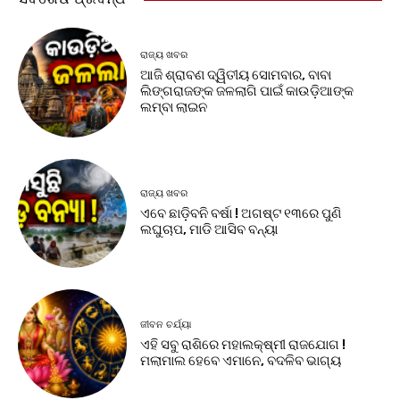
ରାଜ୍ୟ ଖବର
ଆଜି ଶ୍ରାବଣ ଦ୍ୱିତୀୟ ସୋମବାର, ବାବା
ଲିଙ୍ଗରାଜଙ୍କ ଜଳଲାଗି ପାଇଁ କାଉଡ଼ିଆଙ୍କ
ଲମ୍ବା ଲାଇନ
ରାଜ୍ୟ ଖବର
ଏବେ ଛାଡ଼ିବନି ବର୍ଷା ! ଅଗଷ୍ଟ ୧୩ରେ ପୁଣି
ଲଘୁଚାପ, ମାଡି ଆସିବ ବନ୍ୟା
ଜୀବନ ଚର୍ଯ୍ୟା
ଏହି ସବୁ ରାଶିରେ ମହାଲକ୍ଷ୍ମୀ ରାଜଯୋଗ !
ମଲାମାଲ ହେବେ ଏମାନେ, ବଦଳିବ ଭାଗ୍ୟ