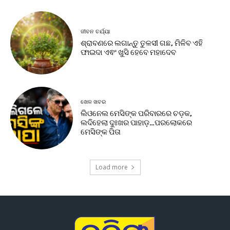
ଜୀବନ ଚର୍ଯ୍ୟା
ଶ୍ରାବଣରେ ଲଗାନ୍ତୁ ତୁଳସୀ ଗଛ, ମିଳିବ ଏହି
ଫାଇଦା ଏଵଂ ଖୁସି ହେବେ ମହାଦେବ
ଖେଳ ଖବର
ଲିଓନେଲ ମେସିଙ୍କ ପରିବାରରେ ଚଡ଼କ,
ଲଦିହେଲା ଦୁଃଖର ପାହାଡ଼…ପରଲୋକରେ
ମେସିଙ୍କ ପିତା
Load more