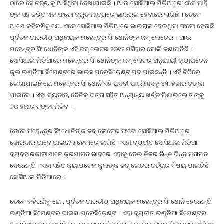
ଠାରେ ସେ ଚର୍ଚ୍ଚା କୁ ଆସିଥିବା ଦେଖାଯାଇଛି । ଆଉ ସୋସିଆଲ ମିଡ଼ିଆରେ ଏବେ ମାହି
ଙ୍କ ସହ ଜଡିତ ଏକ ଫଟୋ ଦ୍ରୁତ ମାତ୍ରାରେ ଭାଇରଲ ହେବାରେ ଲାଗିଛି । ତେବେ
ଆମେ କହିରଖିବୁ ଯେ, ଏବେ ସୋସିଆଲ ମିଡିଆରେ ଭାଇରାଲ ହେଉଥିବା ଫଟୋ ହେଉଛି
ପୂର୍ବତନ ଭାରତୀୟ ଅଧିନାୟକ ମହେନ୍ଦ୍ର ସିଂ ଧୋନିଙ୍କ ଜବ୍ ଲେଟେର । ଆଉ
ମହେନ୍ଦ୍ର ସିଂ ଧୋନିଙ୍କ ଏହି ଜବ୍ ଲେଟର ୨୦୧୨ ମସିହାର ବୋଲି ଜଣାପଡିଛି ।
ସୋସିଆଲ ମିଡିଆରେ ମହେନ୍ଦ୍ର ସିଂ ଧୋନିଙ୍କ ଜବ୍ ଲେଟର ଅନୁଯାୟୀ କ୍ୟାପଟେନ
କୁଲ ଇଣ୍ଡିଆ ସିମେଣ୍ଟରେ ଭାଇସ ପ୍ରେସିଡେଣ୍ଟ ପଦ ପାଇଛନ୍ତି । ଏହି ଚିଠିରେ
ଲେଖାଯାଇଛି ଯେ ମହେନ୍ଦ୍ର ସିଂ ଧୋନି ଏହି ପଦବୀ ପାଇଁ ମାସକୁ ୪୩ ହଜାର ଟଙ୍କା
ପାଇବେ । ଏହା ବ୍ୟତୀତ, ଦୈନିକ ଭତ୍ତା ସହିତ ଅନ୍ୟାନ୍ୟ ଖର୍ଚ୍ଚ ମିଶାଇଲେ ତାଙ୍କୁ
୬୦ ହଜାର ଟଙ୍କା ମିଳିବ ।
ତେବେ ମହେନ୍ଦ୍ର ସିଂ ଧୋନିଙ୍କ ଜବ୍ ଲେଟେର ଫଟୋ ସୋସିଆଲ ମିଡିଆରେ
ଜୋରଦାର ଭାବେ ଭାଇରାଲ ହେବାରେ ଲାଗିଛି । ଏହା ବ୍ୟତୀତ ସୋସିଆଲ ମିଡିଆ
ବ୍ୟବହାରକାରୀମାନେ କ୍ରମାଗତ ଭାବରେ ଏହାକୁ ନେଇ ନିଜର ଭିନ୍ନ ଭିନ୍ନ ମତାମତ
ଦେଉଛନ୍ତି । ଏହା ସହିତ କ୍ୟାପଟେନ କୁଲଙ୍କ ଜବ୍ ଲେଟର ଚର୍ଚ୍ଚାର ବିଷୟ ପାଲଟିଛି
ସୋସିଆଲ ମିଡିଆରେ ।
ତେବେ କହିରଖିବୁ ଯେ , ପୂର୍ବତନ ଭାରତୀୟ ଅଧିନାୟକ ମହେନ୍ଦ୍ର ସିଂ ଧୋନି ହେଉଛନ୍ତି
ଇଣ୍ଡିଆ ସିମେଣ୍ଟର ଭାଇସ-ପ୍ରେସିଡ଼େଣ୍ଟ । ଏହା ବ୍ୟତୀତ ଇଣ୍ଡିଆ ସିମେଣ୍ଟର