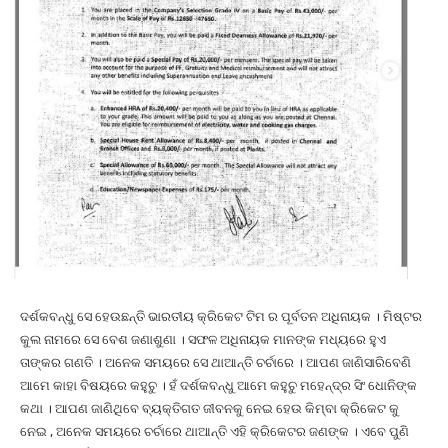
ଦର୍ଶକବନ୍ଧୁ ସେ ହେଉଛନ୍ତି ଭାରତୀୟ କ୍ରିକେଟ ଟିମ ର ପୂର୍ବତନ ଅଧିନାୟକ । ମିଷ୍ଟର
କୁଲ ନାମରେ ସେ ବେଶ ଜଣାଶୁଣା । ସଫଳ ଅଧିନାୟକ ମାନଙ୍କ ମଧ୍ୟରେ ହୁଏ
ତାଙ୍କର ଗଣତି । ଅନେକ ସମୟରେ ସେ ଥାଆନ୍ତି ଚର୍ଚାରେ । ଆପଣ ଜାଣିସାରିବେଣି
ଆମେ କାହା ବିଷୟରେ କହୁଚୁ । ହଁ ଦର୍ଶକବନ୍ଧୁ ଆମେ କହୁଚୁ ମହେନ୍ଦ୍ର ସିଂ ଧୋନିଙ୍କ
କଥା । ଆପଣ ଜାଣିଥିବେ ବ୍ୟକ୍ତିଗତ ଜୀବନକୁ ନେଇ ହେଉ କିମ୍ବା କ୍ରିକେଟ କୁ
ନେଇ , ଅନେକ ସମୟରେ ଚର୍ଚାରେ ଥାଆନ୍ତି ଏହି କ୍ରିକେଟର ଜଣଙ୍କ । ଏବେ ପୁଣି