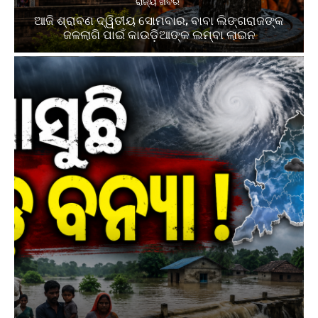
ରାଜ୍ୟ ଖବର
ଆଜି ଶ୍ରାବଣ ଦ୍ୱିତୀୟ ସୋମବାର, ବାବା ଲିଙ୍ଗରାଜଙ୍କ
ଜଳଲାଗି ପାଇଁ କାଉଡ଼ିଆଙ୍କ ଲମ୍ବା ଲାଇନ