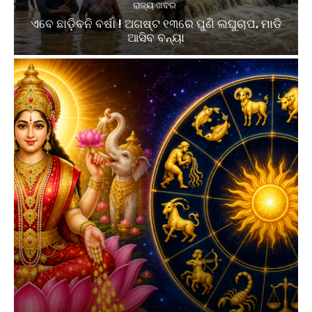
ରାଜ୍ୟ ଖବର
ଏବେ ଛାଡ଼ିବନି ବର୍ଷା ! ଅଗଷ୍ଟ ୧୩ରେ ପୁଣି ଲଘୁଚାପ, ମାଡି
ଆସିବ ବନ୍ୟା