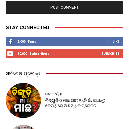
STAY CONNECTED
5,000
Fans
LIKE
10,000
Subscribers
SUBSCRIBE
ସର୍ବଶେଷ ପ୍ରବନ୍ଧ
ଜୀବନ ଚର୍ଯ୍ୟା
ଚିଙ୍ଗୁଡ଼ି ଓ ମାଛ ଖାଉଛନ୍ତି କି, ଜାଣନ୍ତୁ
କେଉଁଥିରେ ଅଛି ଅଧିକ ପ୍ରୋଟିନ