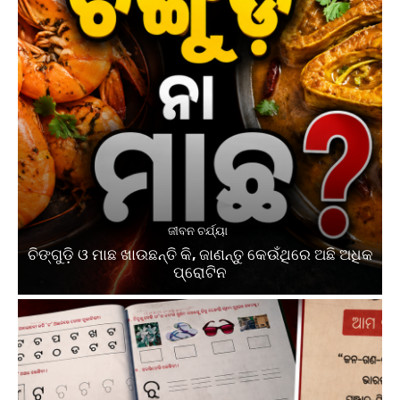
ଜୀବନ ଚର୍ଯ୍ୟା
ଚିଙ୍ଗୁଡ଼ି ଓ ମାଛ ଖାଉଛନ୍ତି କି, ଜାଣନ୍ତୁ କେଉଁଥିରେ ଅଛି ଅଧିକ
ପ୍ରୋଟିନ