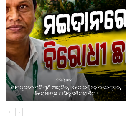
ରାଜ୍ୟ ଖବର
ଯାଜପୁରରେ ବବି ପୁଣି ଆକ୍ଟିଭ୍, ୨୯ରେ ଲଢ଼ିବେ ଇଲେକ୍ସନ,
ବିରୋଧୀଙ୍କ ଆଖିରୁ ହଜିଗଲା ନିଦ !