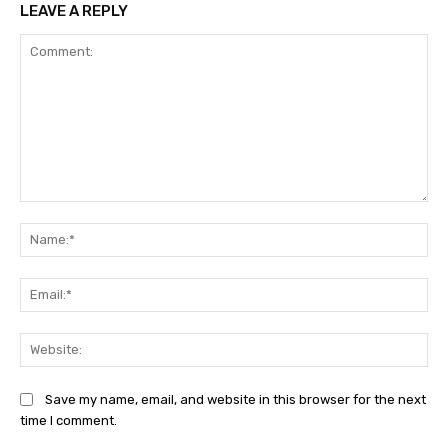
LEAVE A REPLY
Comment:
Na
Ema
Web
Save my name, email, and website in this browser for the next
time I comment.