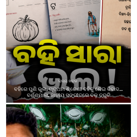
ରାଜ୍ୟ ଖବର
ବହିରେ ପୁଣି ଭୁଲ, ପ୍ରଥମ ଶ୍ରେଣୀ ବହିକୁ ନେଇ ବିବାଦ…
ବର୍ଣ୍ଣମାଳା, ଜାତୀୟ ସଙ୍ଗୀତରେ ବଡ଼ ତ୍ରୁଟି