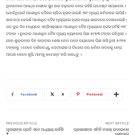
ଥିବାବେଳେ ଆସନ୍ତା ମାସରେ ସୁଧ ହାର ବଢ଼ାଇବା ନେଇ ରହିଛି ଯଥେଷ୍ଟ ସମ୍ଭାବନା ।
ଯେଉଁଥିପାଇଁ ଅଶୋଧିତ ତୈଳର ଚାହିଦା ହ୍ରାସ ପାଇଛି ଏବଂ ମୂଲ୍ୟ କମିବାରେ ଲାଗିଛି।
ଖାସ କଥା ହେଉଛି ଅଶୋଧିତ ତୈଳ ମୂଲ୍ୟରେ ହ୍ରାସ ମଧ୍ୟ ଭାରତରେ ଦେଖାଯାଉଛି।
ଗତ ଦୁଇ ଦିନ ମଧ୍ୟରେ ଏମ୍‌ସିଏକ୍ସରେ ଅଶୋଧିତ ତୈଳ ମୂଲ୍ୟରେ ହ୍ରାସ ଘଟିଛି ୨୭୮
ଟଙ୍କା । ବୁଧବାର ଅଶୋଧିତ ତୈଳ ମୂଲ୍ୟ ବ୍ୟାରେଲ ପିଛା ୫୯୫୩ ଟଙ୍କା ରହିଥିଲା ।
ଯାହା ଶୁକ୍ରବାର ଦିନ କାରବାର ଶେଷ ହେବା ପରେ ବ୍ୟାରେଲ ପିଛା ଖସି ଥିଲା ୫୬୭୫
ଟଙ୍କାକୁ । ତେବେ ଦର୍ଶକବନ୍ଧୁ, ପେଟ୍ରୋଲ ଓ ଡିଜେଲ ଦର କମିବା ଖବରକୁ ନେଇ
ଆପଣ କେତେ ଖୁସି, ଆମକୁ କମେଣ୍ଟ କରି ଜଣାନ୍ତୁ ।
Facebook
X
Pinterest
PREVIOUS ARTICLE
NEXT ARTICLE
ପୂଜାରାଙ୍କ ପ୍ରତି ଏତେ ଅନ୍ୟାୟ କାହିଁକି
ପ୍ରଭାସଙ୍କ ଏମିତି ମଜାକ୍ ଉଡାଇଲେ
?
ସେହୱାଗ୍‌