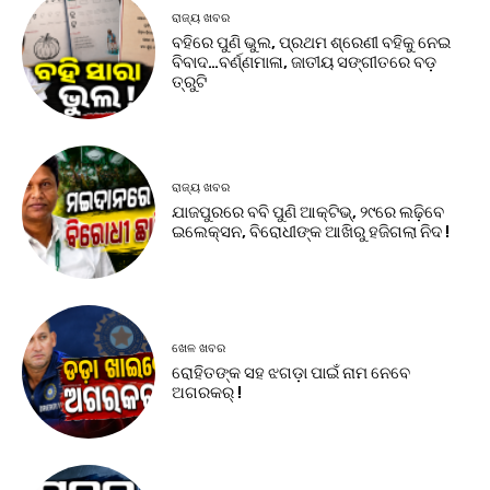
ରାଜ୍ୟ ଖବର
ବହିରେ ପୁଣି ଭୁଲ, ପ୍ରଥମ ଶ୍ରେଣୀ ବହିକୁ ନେଇ
ବିବାଦ…ବର୍ଣ୍ଣମାଳା, ଜାତୀୟ ସଙ୍ଗୀତରେ ବଡ଼
ତ୍ରୁଟି
ରାଜ୍ୟ ଖବର
ଯାଜପୁରରେ ବବି ପୁଣି ଆକ୍ଟିଭ୍, ୨୯ରେ ଲଢ଼ିବେ
ଇଲେକ୍ସନ, ବିରୋଧୀଙ୍କ ଆଖିରୁ ହଜିଗଲା ନିଦ !
ଖେଳ ଖବର
ରୋହିତଙ୍କ ସହ ଝଗଡ଼ା ପାଇଁ ନାମ ନେବେ
ଅଗରକର୍ !