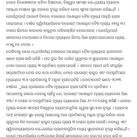
ତେବେ ବିଶେଷଜ୍ଞଙ୍କ କହିବା ହିସାବରେ, ବିଶ୍ୱର ସମସ୍ତ କେନ୍ଦ୍ରୀୟ ବ୍ୟାଙ୍କ
ଆସନ୍ତା ମାସରେ ସୁଧ ହାରରେ ବୃଦ୍ଧି କରିବେ ନେଇ ସୂଚନା ପ୍ରଦାନ କରିଛନ୍ତି ।
ଯେଉଁଥିପାଇଁ ଆଗାମୀ ଦିନରେ ବଜାରରେ ଅଶୋଧିତ ତୈଳ ମୂଲ୍ୟ ଆହୁରି ହ୍ରାସ
ପାଇପାରେ । ବର୍ଷର ଦ୍ୱିତୀୟାର୍ଦ୍ଧରେ ବ୍ରେଣ୍ଟ୍ ଅଶୋଧିତ ତୈଳ ମୂଲ୍ୟ ୬୫ରୁ ୭୦
ଡଲାର ଭିତରେ କାରବାର କରୁଥିବା ପରିଲକ୍ଷିତ ହୋଇପାରେ । ଯେଉଁଥିପାଇଁ
ଭାରତରେ ପେଟ୍ରୋଲ ଓ ଡିଜେଲ ମୂଲ୍ୟରେ ଲିଟର ପିଛା ହ୍ରାସ ପାଇପାରେ ପ୍ରାୟ
୧୦ରୁ ୧୫ ଟଙ୍କା ।
ଦେଖିବାକୁ ଗଲେ ଅନ୍ତର୍ଜାତୀୟ ବଜାରରେ ଅଶୋଧିତ ତୈଳ ମୂଲ୍ୟରେ କ୍ରମାଗତ
ଭାବେ ହ୍ରାସ ଜାରି ରହିଛି । ଗତ ଦୁଇ ଦିନ ଅର୍ଥାତ ଗୁରୁବାର ଓ ଶୁକ୍ରବାର ଅଶୋଧିତ
ତେଲ ଦରରେ ପ୍ରାୟ ୩ ପ୍ରତିଶତ ହ୍ରାସ ପାଇଛି । ଏହାବାଦ ଆମେ ଯଦି ସଂପୂର୍ଣ୍ଣ
ସପ୍ତାହଟିରେ ତେଲ ଦର କଥା ଦେଖିବା, ତେବେ ବ୍ରେଣ୍ଟ୍ କ୍ରୁଡ ଏବଂ ଡବ୍ଲୁଟିଆଇ
ମୂଲ୍ୟରେ ୩.୫ ପ୍ରତିଶତରୁ ବି ଅଧିକ ହ୍ରାସ ଘଟିଛି । ମୋଟାମୋଟି ଭାବେ ୨୦୨୩
ବର୍ଷରେ ୁଭୟ ପ୍ରକାରର ତୈଳ ମୂଲ୍ୟରେ ହ୍ରାସ ଘଟିଛି ୧୪ ପ୍ରତିଶତ ।
ଆପଣଙ୍କୁ ଜଣାଇ ଦେବାକୁ ଚାହିଁବୁ ଯେ, ବ୍ରେଣ୍ଟ ଅଶୋଧିତ ମୂଲ୍ୟ ବ୍ୟାରେଲ ପିଛା
୭୩.୮୫ ଡଲାର ଓ ଡବ୍ଲୁଟିଆଇ ମୂଲ୍ୟ ବ୍ୟାରେଲ ପିଛା ୬୯.୧୬ ଡଲାକୁ ଖସିଛି । ଯାହାର
ମୁଖ୍ୟ କାରଣ ସମଗ୍ର ବିଶ୍ୱରେ ବ୍ୟାଙ୍କଗୁଡିକ ଦ୍ୱାରା ସୁଧ ହାର ବୃଦ୍ଧି । ବ୍ୟାଙ୍କ
ଅଫ୍ ଇଂଲଣ୍ଡ ସୁଧ ହାରକୁ ଆଶାଠାରୁ ଅଧା ପ୍ରତିଶତରୁ ଅଧିକ ବୃଦ୍ଧି କରିବା ପରେ
ଗୁରୁବାର ଦିନ ବ୍ରେଣ୍ଟ କ୍ରୁଡ୍ ମୂଲ୍ୟ ପ୍ରାୟ ୩ ଡଲାର ହ୍ରାସ ପାଇଛି। ନରୱେ ଏବଂ
ସ୍ୱିଜରଲ୍ୟାଣ୍ଡର କେନ୍ଦ୍ରୀୟ ବ୍ୟାଙ୍କଗୁଡ଼ିକ ମଧ୍ୟ ସୁଧହାରରେ ବୃଦ୍ଧି କରିଛନ୍ତି।
ତେବେ ଆମେରିକୀୟ ଫେଡେରାଲ ରିଜର୍ଭ ସୁଧହାରରେ ଗତ ଦୁଇଥର ବୃଦ୍ଧି କରି ନ