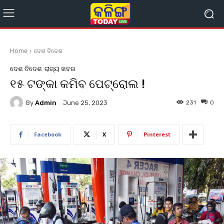
Home
ଦେଶ ବିଦେଶ
ଦେଶ ବିଦେଶ
ରାଜ୍ୟ ଖବର
୧୫ ଟଙ୍କା କମିବ ପେଟ୍ରୋଲ !
By
Admin
231
0
June 25, 2023
Facebook
X
Pinterest