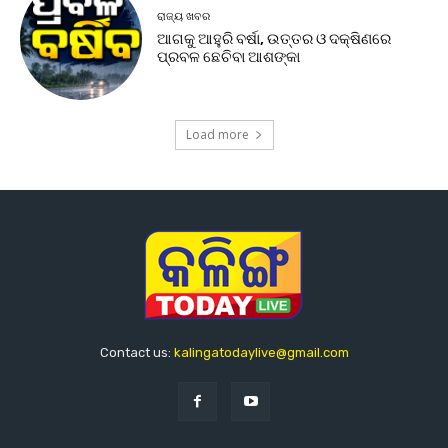
ରାଜ୍ୟ ଖବର
ଆଗକୁ ଆହୁରି ବର୍ଷା, ଉତ୍ତର ଓ ଦକ୍ଷିଣରେ
ପ୍ରବଳ ଛେଚିବା ଆଶଙ୍କା
Load more
Contact us:
kalingatodaylive@gmail.com