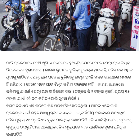
ଗାଡି ଚାଳକମାନେ ବେଶି ଖୁସି ସେତେବେଳେ ହୁଅନ୍ତି, ଯେତେବେଳେ ପେଟ୍ରୋଲ କିମ୍ବା
ଡିଜେଲ ଦର ହ୍ରାସ ପାଏ । କାରଣ କୁଆଡେ ବୁଲିବାକୁ ଇଚ୍ଛା ଥିଲେ ବି, ତୈଳ ଦର ଅଧିକ
ଥିବାରୁ ଗାଡିରେ ପେଟ୍ରୋଲ ପକେଇ ବୁଲିବାକୁ ଇଚ୍ଛା ହୁଏନି ମନର ଇଚ୍ଛାରେ ମନରେ
ହିଁ ରହିଯାଏ । ହେଲେ ଏବେ ଆଉ ଚିନ୍ତା କରିବା ଦରକାର ନାହିଁ । କାରଣ ଭାରତରେ
କମିବାକୁ ଯାଉଛି ପେଟ୍ରୋଲ ଓ ଡିଜେଲ ଦର । ଟଙ୍କେ କି ୨ ଟଙ୍କା ନୁହେଁ, ପ୍ରାୟ ୧୫
ଟଙ୍କା ଯାଏଁ ଏହି ଦର କମିବ ବୋଲି ସୂଚନା ମିଳିଛି ।
ବିଗତ ଦିନ ଧରି ଏହି ଦରରେ କିଛି ପରିବର୍ତନ ହେଉନଥିଲା । ମାତ୍ର ଏବେ ଗାଡି
ଚାଳକଙ୍କ ପାଇଁ ରହିଛି ଆଶ୍ୱସ୍ତିକର ଖବର । ଅନ୍ତର୍ଜାତୀୟ ବଜାରରେ ଅଶୋଧିତ
ତୈଳ ମୂଲ୍ୟ ୧୪ ପ୍ରତିଶତ ହ୍ରାସ ପାଇଥିବା ଜଣାପଡିଛି । ରିପୋର୍ଟ ହିସାବରେ, ବ୍ରେଂଟ୍
କ୍ରୁଡ୍ ଓ ଡବ୍ଲୁଟିଆଇ ଅଶୋଧିତ ତୈଳ ମୂଲ୍ୟରେ ୩.୫ ପ୍ରତିଶତ ହ୍ରାସ ଘଟିଥିବା
ଜଣାପଡିଛି ।