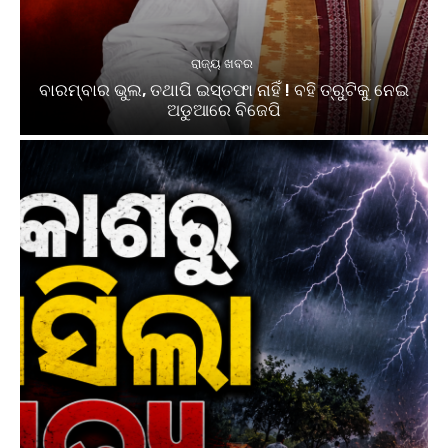
ରାଜ୍ୟ ଖବର
ବାରମ୍ବାର ଭୁଲ, ତଥାପି ଇସ୍ତଫା ନାହିଁ ! ବହି ତ୍ରୁଟିକୁ ନେଇ
ଅଡୁଆରେ ବିଜେପି