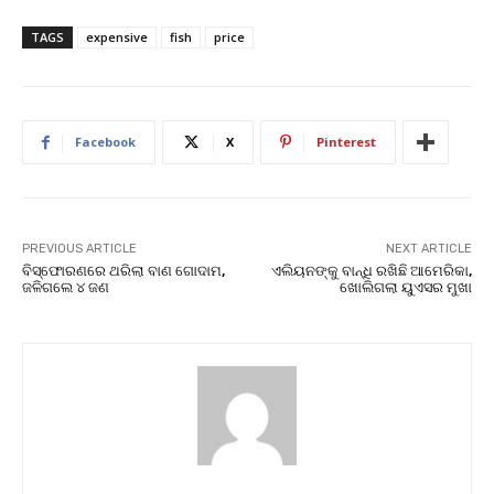
TAGS
expensive
fish
price
Facebook
X
Pinterest
PREVIOUS ARTICLE
NEXT ARTICLE
ବିସ୍ଫୋରଣରେ ଥରିଲା ବାଣ ଗୋଦାମ,
ଏଲିୟନଙ୍କୁ ବାନ୍ଧି ରଖିଛି ଆମେରିକା,
ଜଳିଗଲେ ୪ ଜଣ
ଖୋଲିଗଲା ୟୁଏସର ମୁଖା