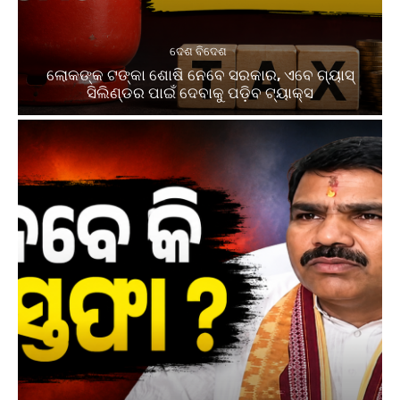
ଦେଶ ବିଦେଶ
ଲୋକଙ୍କ ଟଙ୍କା ଶୋଷି ନେବେ ସରକାର, ଏବେ ଗ୍ୟାସ୍
ସିଲିଣ୍ଡର ପାଇଁ ଦେବାକୁ ପଡ଼ିବ ଟ୍ୟାକ୍ସ