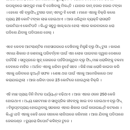
ଉପକୂଳରେ ସାଙ୍ଗୁଚ ମାଛ ବି ଦେଖିବାକୁ ମିଳନ୍ତି । ଯାହାର ଦାମ୍ ହଜାର ହଜାର ଟଙ୍କା
। ହେଲେ ଏହି ବ୍ଲୁଫିନ୍ ଟୁନାର ଦାମ୍ ଏଙାଠୁ ବି ବେଶୀ । ମାନେ ଏହାକୁ ବିକ୍ରି କଲେ
ପ୍ରାୟ 20 କୋଟି ଟଙ୍କା ଲାଭ ହୋଇଥାଏ । ଆଉ ଧରିଥିବା ବ୍ୟକ୍ତି ରାତାରାତି
ପାଲଟିଯାଏ କୋଟିପତି । କିନ୍ତୁ ସବୁଠୁ ଖାସ୍ କଥା ହେଲା ଏହାର କାରବାରରେ ଧରା
ପଡିଲେ ଯିବାକୁ ପଡିପାରେ ଜେଲ୍ ।
ଏବେ କେବଳ ଆଟଲାଣ୍ଟିକ ମାହସାଗରରେ ଦେଖିବାକୁ ମିଳୁଛି ବ୍ଲୁ ଫିନ୍ ଟୁନା । କାରଣ
ଏବାଧା ଶିକାର ଓ ଜଶବାୟୁ ପରିବର୍ତ୍ତନ ପାଇଁ ଏହା ଲୋକ ପାଇବାର ଦ୍ୱାର ଦେଶରେ
ପଡଁଚିଛି । ସମୁଦ୍ରରେ ଖୁବ୍ ଜୋରରେ ପହଁରିପାରୁଥିବା ବ୍ଲୁ ଫିନ୍ ମାଛ ଧରାଳିଙ୍କୁ ଚକମା
ଦେବାରେ ମାହିର । ଅର୍ଥାତ ଏହାକୁ ଧରିବା ନୁହେଁ ସହଜ । କିଛି ମାଛ ଧରାଳି କାଇଦା କରି
ଏହାକୁ ଧରିବାରେ ହୁଅନ୍ତି ସଫଳ । ଶେଷ ଥର ପାଇଁ ଏହାକୁ ଆମେରିକାରେ ଠାବ
କରାଯାଇଥିଲା । ଆଉ ଧରିବା ପରେ 23 କୋଟିରେ ହୋଇଥିଲା ବିକ୍ରି ।
ଏହି ମାଛ ପ୍ରାୟ ତିନି ମିଟର ପର୍ଯ୍ୟନ୍ତ ବଢିଥାଏ । ଆଉ ଏହାର ଓଜନ 250 କେଜି
ହୋଇଥାଏ । ଅନ୍ୟ ଛୋଟମାଛ ଓ ସାମୁଦ୍ରିକ ଜୀବଙ୍କୁ ଖାଇ ବଡ ହୋଇଥାଏ ବ୍ଲୁ ଫିନ୍
। ବିଲୁପ୍ତପ୍ରାୟ ହୋଇଥିବାରୁ ସରକାର ଏହାର ଶିକାର ପାଇଁ ଲଗାଇଛନ୍ତି କଟକଣା ।
କିନ୍ତୁ ଯଦି ଏହାକୁ କେହି ଧରେ ତାହାଲେ ଲାଗିପାରେ ଜରିମାନା । ଆଉ ଯିବାକୁ ପଡିପାରେ
ଜେଲଦଣ୍ଡ । ବ୍ୟୁରୋ ରିପୋର୍ଟ କଳିଙ୍ଗ ଟୁଡେ ।