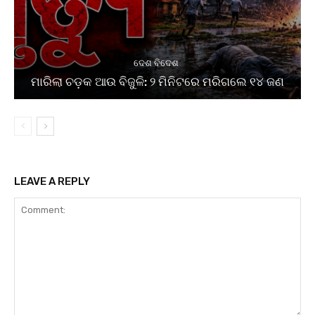
ଦେଶ ବିଦେଶ
ମାରିଲା ଚଡ଼କ ଆଉ ବିଜୁଳି: ୨ ମିନିଟରେ ମରିଗଲେ ୧୪ ଜଣ
LEAVE A REPLY