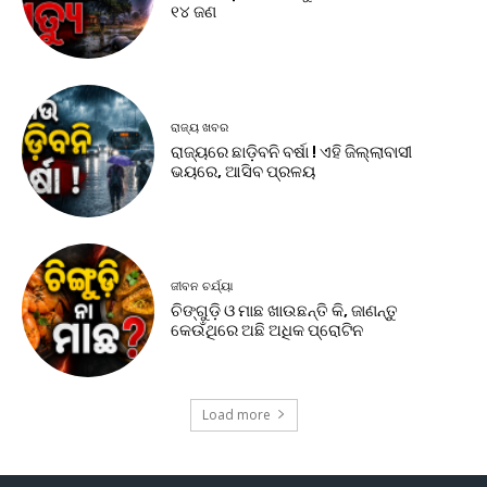
୧୪ ଜଣ
ରାଜ୍ୟ ଖବର
ରାଜ୍ୟରେ ଛାଡ଼ିବନି ବର୍ଷା ! ଏହି ଜିଲ୍ଲାବାସୀ
ଭୟରେ, ଆସିବ ପ୍ରଳୟ
ଜୀବନ ଚର୍ଯ୍ୟା
ଚିଙ୍ଗୁଡ଼ି ଓ ମାଛ ଖାଉଛନ୍ତି କି, ଜାଣନ୍ତୁ
କେଉଁଥିରେ ଅଛି ଅଧିକ ପ୍ରୋଟିନ
Load more