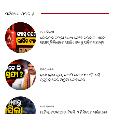
ସର୍ବଶେଷ ପ୍ରବନ୍ଧ
ଦେଶ ବିଦେଶ
ଲୋକଙ୍କ ଟଙ୍କା ଶୋଷି ନେବେ ସରକାର, ଏବେ
ଗ୍ୟାସ୍ ସିଲିଣ୍ଡର ପାଇଁ ଦେବାକୁ ପଡ଼ିବ ଟ୍ୟାକ୍ସ
ରାଜ୍ୟ ଖବର
ବାରମ୍ବାର ଭୁଲ, ତଥାପି ଇସ୍ତଫା ନାହିଁ ! ବହି
ତ୍ରୁଟିକୁ ନେଇ ଅଡୁଆରେ ବିଜେପି
ଦେଶ ବିଦେଶ
ମାରିଲା ଚଡ଼କ ଆଉ ବିଜୁଳି: ୨ ମିନିଟରେ ମରିଗଲେ