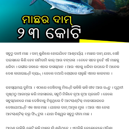
ସବୁଠୁ ଦାମୀ ମାଛ । ଦାମ୍ ଶୁଣିଲେ ହୋଇଯିବେ ଆଶ୍ଚର୍ଯ୍ୟ । ମାଛର ଦାମ୍ ଯାହା, ସେହି
ପଇସାରେ କିଣି ହେବ ନାମିଦାମି କାର୍ ଆଉ ବଙ୍ଗଳା । ତେବେ ସହଜ ନୁହେଁ ଏହି ମାଛକୁ
ଧରିବା । ଗଭୀର ଜଳରେ ଏହାର ବାସସ୍ଥାନ । ଆଉ ଏହାକୁ ଧରିବା ଉପରେ ବି ଅନେକ
ଦେଶ ଲଗାଇଛନ୍ତି ବ୍ୟାନ୍ । ହେଲେ ତଥାପି ଚୋରାରେ ଚାଲୁଛି ଏହାର କାରବାର ।
ରହସ୍ୟମୟ ଦୁନିଆ । ଏଠାରେ ଦେଖିବାକୁ ମିଳନ୍ତି ଭଳିକି ଭଳି ଜୀବ ଆଉ ଜନ୍ତୁ । ପୃଥିବୀ
ପୃଷ୍ଠଠୁ ଆରମ୍ଭ କରି ମହାସାଗର, ସବୁଠି ମିଳିବେ ନୂଆ ନୂଆ ପ୍ରଜାତି । ହେଲେ
ସବୁସ୍ଥାନରେ ମାଛ ଦେଖିବାକୁ ମିଳୁଥିଲେ ବି ଆଟଲାଣ୍ଟିକ୍ ମାହାସଗାରରେ
ଦେଖାଯାଆନ୍ତି ଏକ ଖାସ ମାଛ । ଯାହାର ଦାମ୍ ଅମୂଲ ମୁଲ । ଆଉ ଏହା ହେଲା
ଆଟଲାଣ୍ଟିକ୍ ବ୍ଲୁ ଫିନ୍ ଟୁନା । ଯାହା ବିଶ୍ୱର ସବୁଠୁ ଦୀମା ମାଛ ।
ଆପଣ ଇଲିସି, ଭେଟି ଭଳି ମାଛର ନାଁ ଶୁଣିଥିବେ । ଏପରିକି ବେଳେବେଳେ ଓଡିଶା