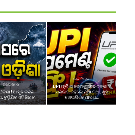
ଦେଶ ବିଦେଶ
ରାଜ୍ୟ ଖବର
UPI ଫ୍ରି ନା ଦେବାକୁ ହେବ ଟଙ୍କା ?
ଓଡ଼ିଶା ! ଆସୁଛି ଡବଲ
ସରକାର କହିଲେ ନୂଆ କଥା, ଖୁସି
 ବୁଡ଼ିଯିବ ଏହି ଜିଲ୍ଲା
ହୋଇଯିବେ ଆପଣ…