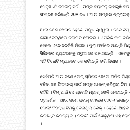
ଖେଳୁଛନ୍ତି ଦମଦାର୍ ସର୍ଟ । ତାଙ୍କ ବ୍ୟାଟରୁ ବାହାରୁଛି 
ସଂଗ୍ରହ କରିଛନ୍ତି 209 ରନ୍ । ଆଉ ତାଙ୍କର ଷ୍ଟ୍ରାଇକ୍ 
ଆଉ ଜଣେ ଖେଳାଳି ହେଲେ ପିୟୁଷ ଚାଓ୍ୱଲା । ଦିନେ ଟିମ
ଜାଗା ନେଇଥିଲେ ନବାଗତ ବୋଲର । ଏପରିକି କାମ କରିନଥ
ହେଲେ ଏବେ ବଦଳିଛି ମିଜାଜ । ପୁରା ଫର୍ମରେ ଅଛନ୍ତି ପିୟ
ସିଜିନରେ ବ୍ୟାଟରଙ୍କୁ ଅଡୁଆରେ ପକାଇଛନ୍ତି । ଏବେସୁଦ୍
ଏହି ତିନୋଟି ମ୍ୟାଚରେ ସେ କରିଛନ୍ତି ଚାରି ଶିକାର ।
ସେହିପରି ଆଉ ଜଣେ ଲେଗ୍ ସ୍ପିନର ହେଲେ ଅମିତ ମିଶ୍ର 
ବଢିବା ସହ ଫିଟନେଶ୍ ପାଇଁ ତାଙ୍କୁ ଆଉଟ୍ କରିଥିଲା ଟିମ୍ 
ରହିଛି । ଟିମ୍ ପାଇଁ ସେ ଚାରୋଟି ମ୍ୟାଚ୍ ଖେଳି ନେଇଛନ୍ତି
ପ୍ରଦର୍ଶନ । ଆଉ ଜଣେ ଷ୍ଟାର୍ ବୋଲର ହେଲେ ଇଶାନ୍ତ ଶର୍
ବୋଲିଂ ବିପକ୍ଷ ଟିମକୁ ଦେଉଥିଲା ଚେକ୍ । ହେଲେ ଆହତ
କରିଛନ୍ତି କମବ୍ୟାକ୍ । ଦିଲ୍ଲୀ ପାଇଁ ଖେଳୁଥିବା ଏହି 
।