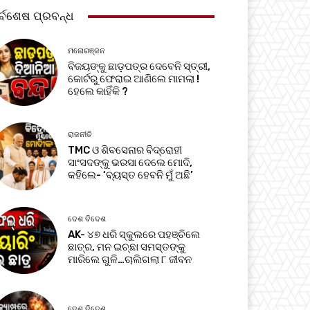
ର୍ବଶେଷ ପ୍ରବନ୍ଧ
ମନୋରଞ୍ଜନ
ବିଜୟଙ୍କୁ ଛାଡ଼ପତ୍ର ଦେବେନି ସ୍ତ୍ରୀ,
କୋର୍ଟରୁ ଫେରାଇ ଆଣିଲେ ମାମଲା !
ହେଲେ କାହିଁକି ?
ରାଜନୀତି
TMC ଓ ଶିବସେନାର ବିଦ୍ରୋହୀ
ସାଂସଦଙ୍କୁ ଭରସା ଦେଲେ ମୋଦି,
କହିଲେ- ‘ବ୍ୟସ୍ତ ହେବନି ମୁଁ ଅଛି’
ଦେଶ ବିଦେଶ
AK- ୪୭ ଧରି ସ୍କୁଲରେ ପହଞ୍ଚିଲେ
ଛାତ୍ର, ମନ ଇଚ୍ଛା ସମସ୍ତଙ୍କୁ
ମାରିଲେ ଗୁଳି…ଚାଲିଗଲା ୮ ଜୀବନ
ଦେଶ ବିଦେଶ