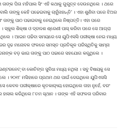
 ତାଙ୍କ ପିତା ମହିପାଲ ସିଂ ଏହି କଥାକୁ ଗୁରୁତ୍ବ ଦେଉନଥିଲେ । ଥରେ
 ବୋଲି ତାଙ୍କୁ କେହି ପଢେଇବାକୁ ଚାହୁଁନାହାନ୍ତି’ । ଏହା ଶୁଣିବା ପରେ ଝିଅର
ିଂ ତାଙ୍କୁ ପାଠ ପଢାଇବାକୁ ନେଇଥିଲେ ନିଷ୍ପତ୍ତି। ଏହା ପରେ
 । ସ୍କୁଲ ଶିକ୍ଷା ଓ ଦ୍ବାଦଶ ଶ୍ରେଣୀ ପାସ୍ କରିବା ପରେ ସେ ଆଗ୍ରା
ପଢିଥିଲେ । ଆଇନ ପଢିବା ସମୟରେ ସେ ୟୁପିଏସସି ପରୀକ୍ଷା ନେଇ ମଧ୍ୟ
ଜର ଦୃଢ ମନୋବଳ ଫଳରେ ସମସ୍ତ ପ୍ରତିକୂଳ ପରିସ୍ଥିତିକୁ ସାମ୍ନା
ବନ୍ଦନାଙ୍କ ବଡ଼ ଭାଇ ତାଙ୍କୁ ପାଠ ପଢାରେ ସହଯୋଗ କରୁଥିଲେ ।
 ଇଣ୍ଟରନେଟ୍ ବା କୋଚିଙ୍ଗ ସୁବିଧା ମଧ୍ୟ ନଥିଲା । ସବୁ ବିଷୟକୁ ସେ
ୋଇଥିଲେ । ୨୦୧୮ ମସିହାରେ ପ୍ରଥମ ଥର ପାଇଁ ଦେଇଥିଲେ ୟୁପିଏସସି
ସେ କେବଳ ପରୀକ୍ଷାରେ କୃତକାର‌୍ୟ୍ୟ ହୋଇଥିଲେ ତାହା ନୁହେଁ, ବରଂ
ରରେ ହାସଲ କରିଥିଲେ ୮ତମ ସ୍ଥାନ । ତାଙ୍କ ଏହି ସଫଳତା ପରିବାର