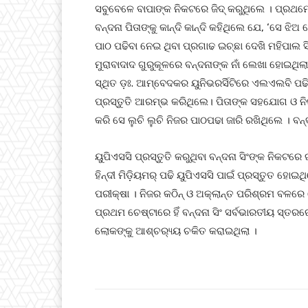
ସବୁବେଳେ ବାପାଙ୍କ ନିକଟରେ ଜିଦ୍ କରୁଥିଲେ । ପ୍ରଥମେ
ବନ୍ଦନା ପିତାଙ୍କୁ କାନ୍ଦି କାନ୍ଦି କହିଥିଲେ ଯେ, ‘ସେ ଝିଅ
ପାଠ ପଢିବା ନେଇ ଥିବା ପ୍ରଗାଢ ଇଚ୍ଛା ଦେଖି ମହିପାଲ ସ
ମୁରାବାଦାଦ ଗୁରୁକୂଳରେ ବନ୍ଦନାଙ୍କ ନାଁ ଲେଖା ହୋଇଥିଲା
ସ୍ଥିତ ଡ଼ଃ. ଆମ୍ବେଦକର ୟୁନିଭରର୍ସିଟିରେ ଏଲଏଲବି 
ପ୍ରସ୍ତୁତି ଆରମ୍ଭ କରିଥିଲେ। ପିତାଙ୍କ ସହଯୋଗ ଓ ନି
କରି ସେ ଲୁଚି ଲୁଚି ନିଜର ପାଠପଢା ଜାରି ରଖିଥିଲେ । 
ୟୁପିଏସସି ପ୍ରସ୍ତୁତି କରୁଥିବା ବନ୍ଦନା ସିଂଙ୍କ ନିକଟରେ
ହିନ୍ଦୀ ମିଡ଼ିୟମର୍ ପଢି ୟୁପିଏସସି ପାଇଁ ପ୍ରସ୍ତୁତ ହ
ପରୀକ୍ଷା । ନିଜର କଠିନ୍ ଓ ଅକ୍ଲାନ୍ତ ପରିଶ୍ରମ ବଳରେ 
ପ୍ରଥମ ଚେଷ୍ଟାରେ ହିଁ ବନ୍ଦନା ସିଂ ସର୍ବଭାରତୀୟ ସ୍ତ
ଲୋକଙ୍କୁ ଆଶ୍ଚର‌୍ୟ୍ୟ ଚକିତ କରାଇଥିଲା ।