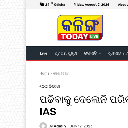
C
24
Odisha
Friday, August 7, 2026
About
Live
ପ୍ରଥମ ପୃଷ୍ଠା
ରାଜନୀତି
ସ୍ଥାନୀୟ ଖ
Home
ଦେଶ ବିଦେଶ
ଦେଶ ବିଦେଶ
ପଢିବାକୁ ଦେଲେନି ପରି
IAS
By
Admin
July 12, 2023