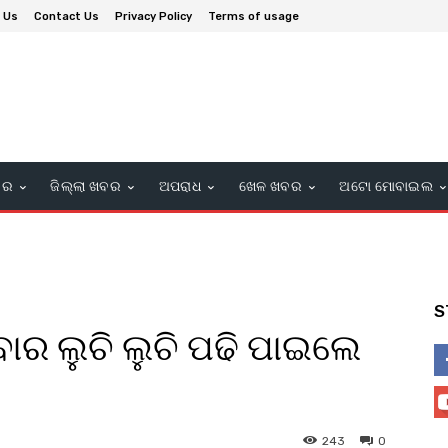
 Us
Contact Us
Privacy Policy
Terms of usage
ବର
ଜିଲ୍ଲା ଖବର
ଅପରାଧ
ଖେଳ ଖବର
ଅଟୋ ମୋବାଇଲ
S
ବାର ଲୁଚି ଲୁଚି ପଢି ପାଇଲେ
243
0