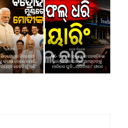
ରାଜନୀତି
ଦେଶ ବିଦେଶ
ଶିବସେନାର ବିଦ୍ରୋହୀ
AK- ୪୭ ଧରି ସ୍କୁଲରେ ପହଞ୍ଚିଲେ
କୁ ଭରସା ଦେଲେ ମୋଦି,
ଛାତ୍ର, ମନ ଇଚ୍ଛା ସମସ୍ତଙ୍କୁ
ବ୍ୟସ୍ତ ହେବନି ମୁଁ ଅଛି’
ମାରିଲେ ଗୁଳି…ଚାଲିଗଲା ୮ ଜୀବନ