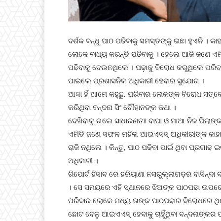
ଦର୍ଶକ ବନ୍ଧୁ ପାଠ ପଢିବାକୁ ସମସ୍ତଙ୍କୁ ଇଛା ହୁଏନି । 
ଲୋକେ ବାଧ୍ୟ କରନ୍ତି ପଢିବାକୁ । ହେଲେ ଆଜି ଜଣେ ଏମ
ପଢିବାକୁ ଦେଉନଥିଲେ । ପଢ଼ାକୁ ବିରୋଧ କରୁଥିଲେ ପରିବ
ପାଇଲେ ପ୍ରଶାସନିକ ଅଧିକାରୀ ହେବାର ସୁଯୋଗ ।
ଆଜ୍ଞା ହିଁ ଆମେ କହୁଛୁ, ପରିବାର ଲୋକଙ୍କ ବିରୋଧ ସତ୍
କରିଥିବା ବନ୍ଦନା ସିଂ ଚୌହାନଙ୍କ କଥା ।
ଦେଖିବାକୁ ଗଲେ ସାଧାରଣତଃ ବାପା ଓ ମାଆ ନିଜ ପିଲାଙ୍
ଏମିତି ଜଣେ ସଫଳ ମହିଳା ଆଇଏସସ୍ ଅଧିକୀରୀଙ୍କ କାହା
ରାଜି ନଥିଲେ । କିନ୍ତୁ, ପାଠ ପଢିବା ପାଇଁ ଥିବା ପ୍ରଗ
ଅଧିକାରୀ ।
ରିପୋର୍ଟ ହିସାବ ରେ ହରିୟାଣା ନସରୁଲ୍ଲାଗଡ଼ର ବାସିନ୍ଦା
। ସେ ସମୟରେ ଏହି ସ୍ଥାନରେ ଝିଅଙ୍କ ପାଠପଢା ଉପରେ ରହି
ପରିବାର ଲୋକେ ମଧ୍ୟ ତାଙ୍କ ପାଠପଢାର ବିରୋଧରେ ଥିଲେ 
ଛୋଟ ବେଳୁ ଆଇଏଏସ୍ ହେବାକୁ ଚାହିୁଁଥିବା ବନ୍ଦନାଙ୍କର 