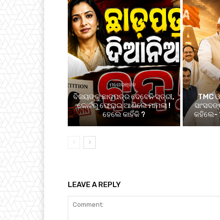
ମନୋରଞ୍ଜନ
ବିଜୟଙ୍କୁ ଛାଡ଼ପତ୍ର ଦେବେନି ସ୍ତ୍ରୀ,
TMC ଓ 
କୋର୍ଟରୁ ଫେରାଇ ଆଣିଲେ ମାମଲା !
ସାଂସଦଙ୍
ହେଲେ କାହିଁକି ?
କହିଲେ- ‘
LEAVE A REPLY