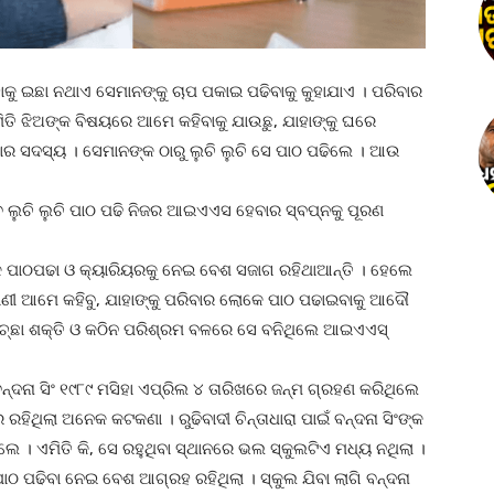
କାହାକୁ ଇଛା ନଥାଏ ସେମାନଙ୍କୁ ଚାପ ପକାଇ ପଢିବାକୁ କୁହାଯାଏ । ପରିବାର
ିତି ଝିଅଙ୍କ ବିଷୟରେ ଆମେ କହିବାକୁ ଯାଉଛୁ, ଯାହାଙ୍କୁ ଘରେ
ାର ସଦସ୍ୟ । ସେମାନଙ୍କ ଠାରୁ ଲୁଚି ଲୁଚି ସେ ପାଠ ପଢିଲେ । ଆଉ
ବେ ଲୁଚି ଲୁଚି ପାଠ ପଢି ନିଜର ଆଇଏଏସ ହେବାର ସ୍ବପ୍ନକୁ ପୂରଣ
କ ପାଠପଢା ଓ କ୍ୟାରିୟରକୁ ନେଇ ବେଶ ସଜାଗ ରହିଥାଆନ୍ତି । ହେଲେ
ଣୀ ଆମେ କହିବୁ, ଯାହାଙ୍କୁ ପରିବାର ଲୋକେ ପାଠ ପଢାଇବାକୁ ଆଦୌ
ାଢ ଇଚ୍ଛା ଶକ୍ତି ଓ କଠିନ ପରିଶ୍ରମ ବଳରେ ସେ ବନିଥିଲେ ଆଇଏଏସ୍
 ବନ୍ଦନା ସିଂ ୧୯୮୯ ମସିହା ଏପ୍ରିଲ ୪ ତାରିଖରେ ଜନ୍ମ ଗ୍ରହଣ କରିଥିଲେ
ଥିଲା ଅନେକ କଟକଣା । ରୁଢିବାଦୀ ଚିନ୍ତାଧାରା ପାଇଁ ବନ୍ଦନା ସିଂଙ୍କ
। ଏମିତି କି, ସେ ରହୁଥିବା ସ୍ଥାନରେ ଭଲ ସ୍କୁଲଟିଏ ମଧ୍ୟ ନଥିଲା ।
ପାଠ ପଢିବା ନେଇ ବେଶ ଆଗ୍ରହ ରହିଥିଲା । ସ୍କୁଲ ଯିବା ଲାଗି ବନ୍ଦନା