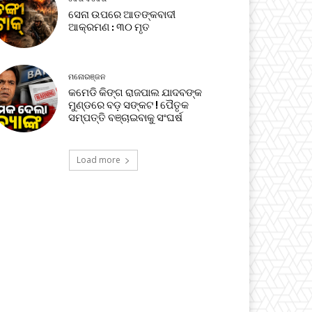
ସେନା ଉପରେ ଆତଙ୍କବାଦୀ
ଆକ୍ରମଣ : ୩୦ ମୃତ
ମନୋରଞ୍ଜନ
କମେଡି କିଙ୍ଗ ରାଜପାଲ ଯାଦବଙ୍କ
ମୁଣ୍ଡରେ ବଡ଼ ସଙ୍କଟ ! ପୈତୃକ
ସମ୍ପତ୍ତି ବଞ୍ଚାଇବାକୁ ସଂଘର୍ଷ
Load more