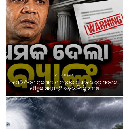
ମନୋରଞ୍ଜନ
କମେଡି କିଙ୍ଗ ରାଜପାଲ ଯାଦବଙ୍କ ମୁଣ୍ଡରେ ବଡ଼ ସଙ୍କଟ !
ପୈତୃକ ସମ୍ପତ୍ତି ବଞ୍ଚାଇବାକୁ ସଂଘର୍ଷ