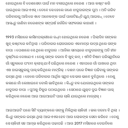
ହୋଇଥିଲେ ବି ଦେଶସେବା ପାଇଁ ମନ ବଳାଇଥିଲେ ନରେଶ । ଆଉ କଷ୍ଟ କରି
ପାଇଥିଲେ ଆଇଏଏସ୍ । ତେବେ ସେ ହେଲେ ଜଣେ ଝାଦୁଦାରଙ୍କ ପୁଅ । ଅତି ଗରିବ
ପରିବାରରୁ ଆସି ସେ ଏବେ ଅନେକଙ୍କ ପାଇଁ ପାଲଟିଛନ୍ତି ୟୁଥ୍ ଆଇକନ୍ । ତେବେ
ଆସନ୍ତୁ ଜାଣିବା ନରେଶଙ୍କ ସଙ୍ଘର୍ଷ ଜର୍ଜରିତ ସଫଳତାର କାହାଣୀ ।
1993 ମସିହାରେ କାସିମପଲ୍ଲୀରେ ଜନ୍ମ ହୋଇଥିଲେ ନରେଶ । ପିଲାଦିନ ତାଙ୍କର
ଖୁବ୍ କଷ୍ଟରେ କଟିଥିଲା । ପରିବାରର ରୋଜଗାରର ଏକମାତ୍ର ଉତ୍ସ ଥିଲେ ତାଙ୍କ
ବାପା । ପେଶାରେ ସେ ଥିଲେ ଝାଦୁଦାର । ଆଜିକା ସମୟରେ ଝାଦୁଦାରଙ୍କୁ ଅତି ହୀନ
ଦୃଷ୍ଟିରେ ଦେଖାଯଏ । ତେଣୁ ତାଙ୍କ ଦରମା ବି ଖୁବ୍ କମ୍ । ଏମିତି ବିଷମ ପରିସ୍ଥିତିରେ
ଗାଁ ସ୍ତୁଲରେ ପଂଚମ କ୍ଲାସ୍ ଯାଏଁ ପଢିଥିଲେ ନରେଶ । ଏହାପରେ ଗାଁ ପାଖରେ ଥିବା
ଏଖ ହାଇସ୍କୁଲରୁ ପାସ୍ କରିଥିଲେ ମାଟ୍ରିକ୍ । ଦଶମ ପରେ ବିଜ୍ଞାନ ପଢିବାକୁ ତାଙ୍କର
ଇଚ୍ଛା ଥିଲା । ହେଲେ ପରିବାରର ଆର୍ଥିକ ସ୍ଥିତ ସେ ଭଲ ଭାବେ ବୁଝିଥିଲେ । ତେଣୁ
କଳାରେ ନାଁ ଲେଖାଇବେ ବୋଲି ଭାବିଥିଲେ । କିନ୍ତୁ ବଳ ଯୋଗାଇଥିଲେ ତାଙ୍କର
ଝାଦୁଦାର ବାପା । ପୁଅକୁ ଚିକୁର ପଠାଇଥିଲେ । ସେଠାରେ ୟୁକ୍ତ ଦୁଇ ବିଜ୍ଞାନ ପାସ୍
କରିଥିଲେ ନରେଶ ଆଇ ଆଇଆଇଟି ପାଇ ଚାଲି ଯାଇଥିଲେ ମାଡ୍ରାସ୍ ।
ଆଇଆଇଟି ପରେ ସିଟି ବ୍ୟାଙ୍କରେ ତାଙ୍କୁ ମିଳିଥିଲା ଚାକିରୀ । ଭଲ ଦରମା ବି ଥିଲା ।
କିନ୍ତୁ ତାଙ୍କର ଇଚ୍ଛା ଥିଲା ଆଇଏଏସ ହେବ ଆଉ ଲୋକଙ୍କ ସେବା କରିବେ । ତେଣୁ
ସେ ଚାକିରୀ ସହ ଆମ୍ଭ କରିଥିଲେ ପଢାପଢି । ଆଉ 2017 ମସିହାରେ ଦେଇତିଲେ