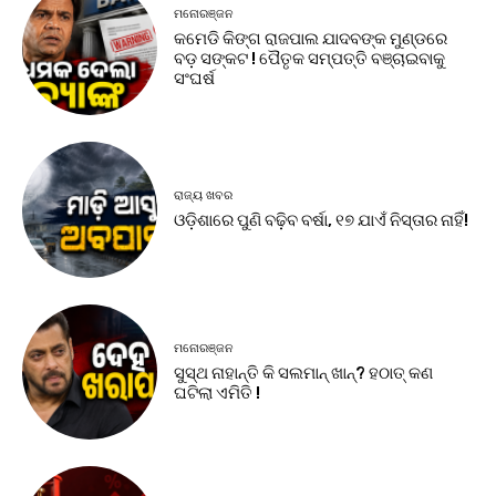
ମନୋରଞ୍ଜନ
କମେଡି କିଙ୍ଗ ରାଜପାଲ ଯାଦବଙ୍କ ମୁଣ୍ଡରେ
ବଡ଼ ସଙ୍କଟ ! ପୈତୃକ ସମ୍ପତ୍ତି ବଞ୍ଚାଇବାକୁ
ସଂଘର୍ଷ
ରାଜ୍ୟ ଖବର
ଓଡ଼ିଶାରେ ପୁଣି ବଢ଼ିବ ବର୍ଷା, ୧୭ ଯାଏଁ ନିସ୍ତାର ନାହିଁ!
ମନୋରଞ୍ଜନ
ସୁସ୍ଥ ନାହାନ୍ତି କି ସଲମାନ୍ ଖାନ୍? ହଠାତ୍ କଣ
ଘଟିଲା ଏମିତି !