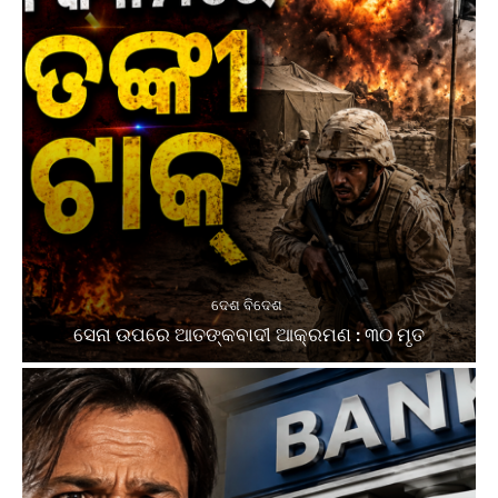
ଦେଶ ବିଦେଶ
ସେନା ଉପରେ ଆତଙ୍କବାଦୀ ଆକ୍ରମଣ : ୩୦ ମୃତ