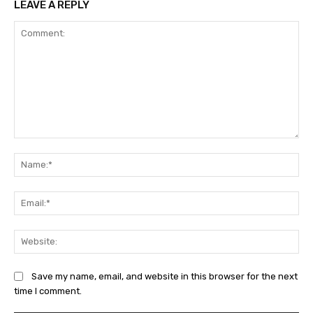
LEAVE A REPLY
Comment:
Na
Ema
Web
Save my name, email, and website in this browser for the next
time I comment.