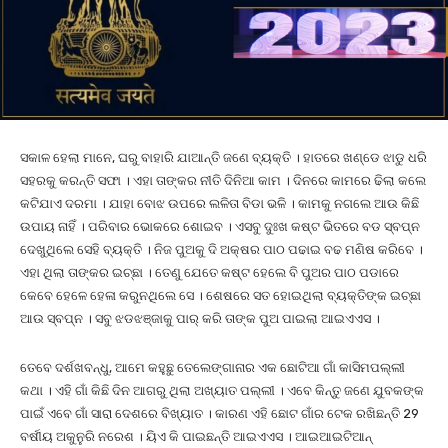
ସକାଳ ହେଲା ମାନେ, ଘରୁ ବାହାରି ଯାଆନ୍ତି ଜଣେ ବ୍ୟକ୍ତି । ହାତରେ ଖଣ୍ଡେ ଝାଡୁ ଧରି
ସହରକୁ କରନ୍ତି ସଫା । ଏହା ତାଙ୍କର ନୀତି ଦିନିଆ କାମ । ଦିନରେ କାମରେ ଢିଲା କଲେ
କଟିଯାଏ ଦରମା । ଯାହା ବୋଝ ଉପରେ ଲଳିତା ବିଡା ଭଳି । କାମକୁ ନଗଲେ ଆଉ କିଛି
ଉପାୟ ନାହିଁ । ପରିବାର ଭୋକରେ ଶୋଇବ । ଏସବୁ ଦୁଃଖ କଷ୍ଟ ଭିତରେ ବଡ ସ୍ବପ୍ନ
ଦେଖୁଥିଲେ ସେହି ବ୍ୟକ୍ତି । ନିଜ ପୁଅକୁ ଦି ଅକ୍ଷର ପାଠ ପଢାଇ ବଢ ମଣିଷ କରିବେ ।
ଏହା ଥିଲା ତାଙ୍କର ଇଚ୍ଛା । ତେଣୁ ଯେତେ କଷ୍ଟ ହେଲେ ବି ପୁଅର ପାଠ ପଡାରେ
କେବେ ହେଳେ ହେଳା କରୁନଥିଲେ ସେ । ଶେଷରେ ସତ ହୋଇଥିଲା ବ୍ୟକ୍ତିଙ୍କ ଇଚ୍ଛା
ଆଉ ସ୍ବପ୍ନ । ସବୁ ଝଡଝଞ୍ଜାକୁ ପାର୍ କରି ତାଙ୍କ ପୁଅ ପାଇଲା ଆଇଏଏସ ।
ତେବେ ଦର୍ଶଖବନ୍ଧୁ, ଆମେ କହୁଛୁ ତେଲେଙ୍ଗାନାର ଏକ ଛୋଟିଆ ଗାଁ କାସିମପଲ୍ଲୀ
କଥା । ଏହି ଗାଁ କିଛି ଦିନ ଆଗରୁ ଥିଲା ଅଖ୍ୟାତ ପଲ୍ଲୀ । ଏବେ କିନ୍ତୁ ଜଣେ ଯୁବକଙ୍କ
ପାଇଁ ଏବେ ଗାଁ ସାରା ଦେଶରେ ବିଖ୍ୟାତ । କାରଣ ଏହି ଛୋଟ ଗାଁର ଟେକ ରଖିଛନ୍ତି 29
ବର୍ଷୀୟ ଅକୁନୁରି ନରେଶ । ୟିଏ କି ପାଇଛନ୍ତି ଆଇଏଏସ । ଆଇଆଇଟିଆନ୍