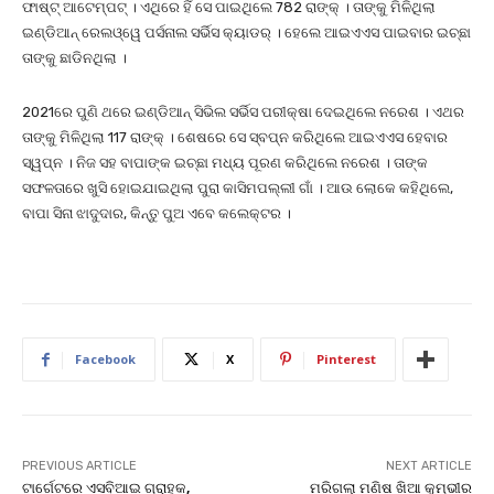
ଫାଷ୍ଟ୍ ଆଟେମ୍ପଟ୍ । ଏଥିରେ ହିଁ ସେ ପାଇଥିଲେ 782 ରାଙ୍କ୍ । ତାଙ୍କୁ ମିଳିଥିଲା
ଇଣ୍ଡିଆନ୍ ରେଲଓ୍ୱେ ପର୍ସନାଲ ସର୍ଭିସ କ୍ୟାଡର୍ । ହେଲେ ଆଇଏଏସ ପାଇବାର ଇଚ୍ଛା
ତାଙ୍କୁ ଛାଡିନଥିଲା ।
2021ରେ ପୁଣି ଥରେ ଇଣ୍ଡିଆନ୍ ସିଭିଲ ସର୍ଭିସ ପରୀକ୍ଷା ଦେଇଥିଲେ ନରେଶ । ଏଥର
ତାଙ୍କୁ ମିଳିଥିଲା 117 ରାଙ୍କ୍ । ଶେଷରେ ସେ ସ୍ବପ୍ନ କରିଥିଲେ ଆଇଏଏସ ହେବାର
ସ୍ୱପ୍ନ । ନିଜ ସହ ବାପାଙ୍କ ଇଚ୍ଛା ମଧ୍ୟ ପୂରଣ କରିଥିଲେ ନରେଶ । ତାଙ୍କ
ସଫଳତାରେ ଖୁସି ହୋଇଯାଇଥିଲା ପୁରା କାସିମପଲ୍ଲୀ ଗାଁ । ଆଉ ଲୋକେ କହିଥିଲେ,
ବାପା ସିନା ଝାଦୁଦାର, କିନ୍ତୁ ପୁଅ ଏବେ କଲେକ୍ଟର ।
Facebook
X
Pinterest
PREVIOUS ARTICLE
NEXT ARTICLE
ଟାର୍ଗେଟରେ ଏସବିଆଇ ଗ୍ରାହକ,
ମରିଗଲା ମଣିଷ ଖିଆ କୁମ୍ଭୀର