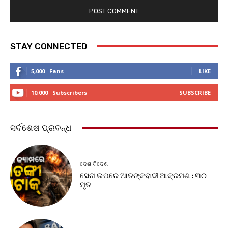
STAY CONNECTED
5,000
Fans
LIKE
10,000
Subscribers
SUBSCRIBE
ସର୍ବଶେଷ ପ୍ରବନ୍ଧ
ଦେଶ ବିଦେଶ
ସେନା ଉପରେ ଆତଙ୍କବାଦୀ ଆକ୍ରମଣ : ୩୦
ମୃତ