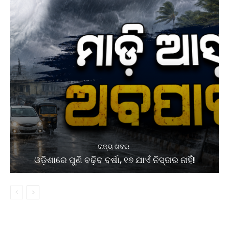
ରାଜ୍ୟ ଖବର
ଓଡ଼ିଶାରେ ପୁଣି ବଢ଼ିବ ବର୍ଷା, ୧୭ ଯାଏଁ ନିସ୍ତାର ନାହିଁ!