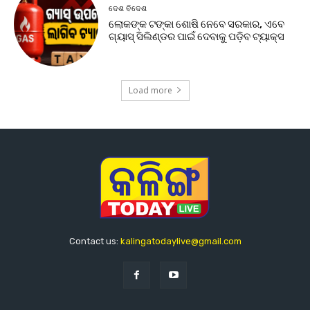
ଦେଶ ବିଦେଶ
ଲୋକଙ୍କ ଟଙ୍କା ଶୋଷି ନେବେ ସରକାର, ଏବେ
ଗ୍ୟାସ୍ ସିଲିଣ୍ଡର ପାଇଁ ଦେବାକୁ ପଡ଼ିବ ଟ୍ୟାକ୍ସ
Load more
Contact us:
kalingatodaylive@gmail.com