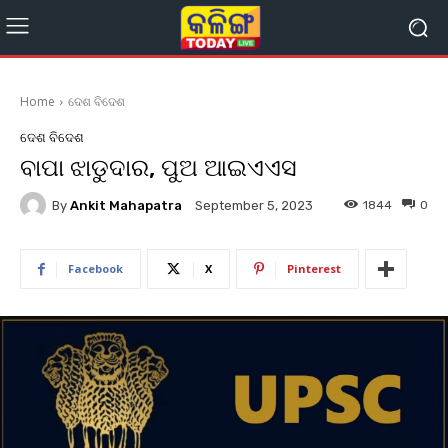
Home
ଦେଶ ବିଦେଶ
ଦେଶ ବିଦେଶ
ବାପା ଝାଡୁଦାର, ପୁଅ ଆଇଏଏସ
By
Ankit Mahapatra
1844
0
September 5, 2023
Facebook
X
Pinterest