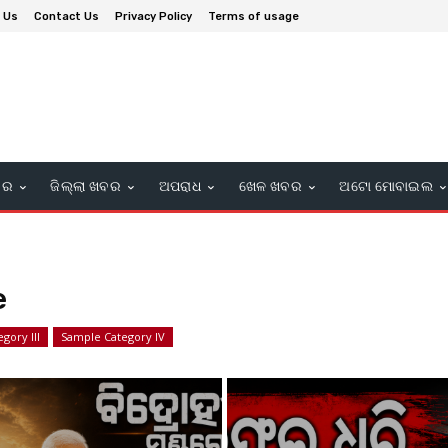
 Us
Contact Us
Privacy Policy
Terms of usage
ବର
ଜିଲ୍ଲା ଖବର
ଅପରାଧ
ଖେଳ ଖବର
ଅଟୋ ମୋବାଇଲ
e
gory III
Sample Category IV