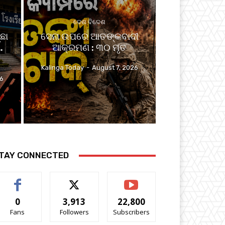
ଦେଶ ବିଦେଶ
ଛା
ସେନା ଉପରେ ଆତଙ୍କବାଦୀ
…
ଆକ୍ରମଣ : ୩୦ ମୃତ
Kalinga Today
-
August 7, 2026
26
TAY CONNECTED
0
3,913
22,800
Fans
Followers
Subscribers