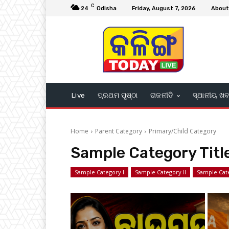
C
24
Odisha
Friday, August 7, 2026
About
Live
ପ୍ରଥମ ପୃଷ୍ଠା
ରାଜନୀତି
ସ୍ଥାନୀୟ ଖ
Home
Parent Category
Primary/Child Category
Sample Category Titl
Sample Category I
Sample Category II
Sample Cate