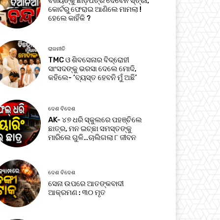
ବିଜୟଙ୍କୁ ଛାଡ଼ପତ୍ର ଦେବେନି ସ୍ତ୍ରୀ,
କୋର୍ଟରୁ ଫେରାଇ ଆଣିଲେ ମାମଲା !
ହେଲେ କାହିଁକି ?
ରାଜନୀତି
TMC ଓ ଶିବସେନାର ବିଦ୍ରୋହୀ
ସାଂସଦଙ୍କୁ ଭରସା ଦେଲେ ମୋଦି,
କହିଲେ- ‘ବ୍ୟସ୍ତ ହେବନି ମୁଁ ଅଛି’
ଦେଶ ବିଦେଶ
AK- ୪୭ ଧରି ସ୍କୁଲରେ ପହଞ୍ଚିଲେ
ଛାତ୍ର, ମନ ଇଚ୍ଛା ସମସ୍ତଙ୍କୁ
ମାରିଲେ ଗୁଳି…ଚାଲିଗଲା ୮ ଜୀବନ
ଦେଶ ବିଦେଶ
ସେନା ଉପରେ ଆତଙ୍କବାଦୀ
ଆକ୍ରମଣ : ୩୦ ମୃତ