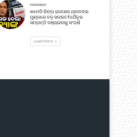
ମନୋରଞ୍ଜନ
କମେଡି କିଙ୍ଗ ରାଜପାଲ ଯାଦବଙ୍କ
ମୁଣ୍ଡରେ ବଡ଼ ସଙ୍କଟ ! ପୈତୃକ
ସମ୍ପତ୍ତି ବଞ୍ଚାଇବାକୁ ସଂଘର୍ଷ
Load more