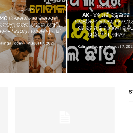
ଦେଶ ବିଦେଶ
ରାଜନୀତି
AK- ୪୭ ଧରି ସ୍କୁଲରେ
MC ଓ ଶିବସେନାର ବିଦ୍ରୋହୀ
ପହଞ୍ଚିଲେ ଛାତ୍ର, ମନ ଇଚ୍
ଂସଦଙ୍କୁ ଭରସା ଦେଲେ ମୋଦି,
ସମସ୍ତଙ୍କୁ ମାରିଲେ ଗୁଳି
ଲେ- ‘ବ୍ୟସ୍ତ ହେବନି ମୁଁ ଅଛି’
ଚାଲିଗଲା ୮ ଜୀବନ
alinga Today
-
August 7, 2026
Kalinga Today
-
August 7, 20
S