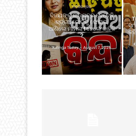
ମନୋରଞ୍ଜନ
ବିଜୟଙ୍କୁ ଛାଡ଼ପତ୍ର ଦେବେନି
T
ସ୍ତ୍ରୀ, କୋର୍ଟରୁ ଫେରାଇ
ସା
ଆଣିଲେ ମାମଲା ! ହେଲେ କାହିଁକି
କହି
?
K
Kalinga Today
-
August 7, 2026