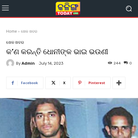
Home
ଖେଳ ଖବର
ଖେଳ ଖବର
କ’ଣ କରନ୍ତି ଧୋନୀଙ୍କ ଭାଇ ଭଉଣୀ
By
Admin
244
0
July 14, 2023
Facebook
X
Pinterest