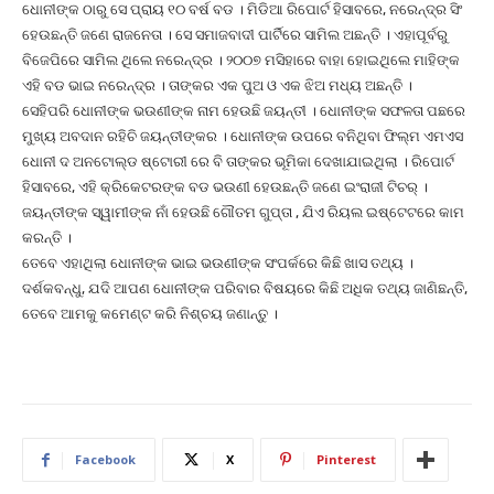
ଧୋନୀଙ୍କ ଠାରୁ ସେ ପ୍ରାୟ ୧୦ ବର୍ଷ ବଡ । ମିଡିଆ ରିପୋର୍ଟ ହିସାବରେ, ନରେନ୍ଦ୍ର ସିଂ
ହେଉଛନ୍ତି ଜଣେ ରାଜନେତା । ସେ ସମାଜବାଦୀ ପାର୍ଟିରେ ସାମିଲ ଅଛନ୍ତି । ଏହାପୂର୍ବରୁ
ବିଜେପିରେ ସାମିଲ ଥିଲେ ନରେନ୍ଦ୍ର । ୨୦୦୭ ମସିହାରେ ବାହା ହୋଇଥିଲେ ମାହିଙ୍କ
ଏହି ବଡ ଭାଇ ନରେନ୍ଦ୍ର । ତାଙ୍କର ଏକ ପୁଅ ଓ ଏକ ଝିଅ ମଧ୍ୟ ଅଛନ୍ତି ।
ସେହିପରି ଧୋନୀଙ୍କ ଭଉଣୀଙ୍କ ନାମ ହେଉଛି ଜୟନ୍ତୀ । ଧୋନୀଙ୍କ ସଫଳତା ପଛରେ
ମୁଖ୍ୟ ଅବଦାନ ରହିଚି ଜୟନ୍ତୀଙ୍କର । ଧୋନୀଙ୍କ ଉପରେ ବନିଥିବା ଫିଲ୍ମ ଏମଏସ
ଧୋନୀ ଦ ଅନଟୋଲ୍ଡ ଷ୍ଟୋରୀ ରେ ବି ତାଙ୍କର ଭୂମିକା ଦେଖାଯାଇଥିଲା । ରିପୋର୍ଟ
ହିସାବରେ, ଏହି କ୍ରିକେଟରଙ୍କ ବଡ ଭଉଣୀ ହେଉଛନ୍ତି ଜଣେ ଇଂରାଜୀ ଟିଚର୍ ।
ଜୟନ୍ତୀଙ୍କ ସ୍ୱାମୀଙ୍କ ନାଁ ହେଉଛି ଗୌତମ ଗୁପ୍ତା , ଯିଏ ରିୟଲ ଇଷ୍ଟେଟରେ କାମ
କରନ୍ତି ।
ତେବେ ଏହାଥିଲା ଧୋନୀଙ୍କ ଭାଇ ଭଉଣୀଙ୍କ ସଂପର୍କରେ କିଛି ଖାସ ତଥ୍ୟ ।
ଦର୍ଶକବନ୍ଧୁ, ଯଦି ଆପଣ ଧୋନୀଙ୍କ ପରିବାର ବିଷୟରେ କିଛି ଅଧିକ ତଥ୍ୟ ଜାଣିଛନ୍ତି,
ତେବେ ଆମକୁ କମେଣ୍ଟ କରି ନିଶ୍ଚୟ ଜଣାନ୍ତୁ ।
Facebook
X
Pinterest