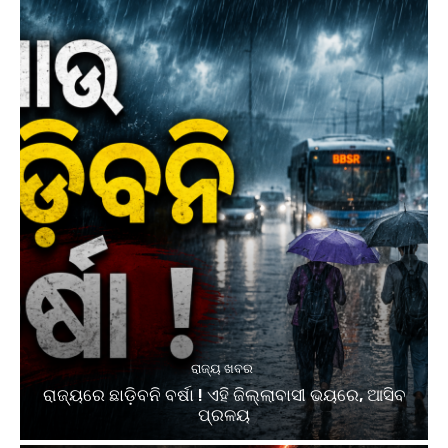
ରାଜ୍ୟ ଖବର
ରାଜ୍ୟରେ ଛାଡ଼ିବନି ବର୍ଷା ! ଏହି ଜିଲ୍ଲାବାସୀ ଭୟରେ, ଆସିବ
ପ୍ରଳୟ