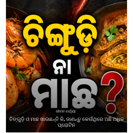
ଜୀବନ ଚର୍ଯ୍ୟା
ଚିଙ୍ଗୁଡ଼ି ଓ ମାଛ ଖାଉଛନ୍ତି କି, ଜାଣନ୍ତୁ କେଉଁଥିରେ ଅଛି ଅଧିକ
ପ୍ରୋଟିନ