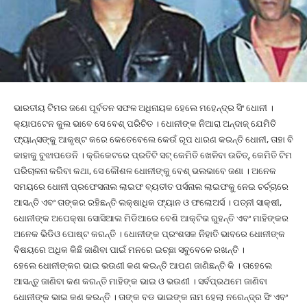
ଭାରତୀୟ ଟିମର ଜଣେ ପୂର୍ବତନ ସଫଳ ଅଧିନାୟକ ହେଲେ ମହେନ୍ଦ୍ର ସିଂ ଧୋନୀ ।
କ୍ୟାପଟେନ କୁଲ ଭାବେ ସେ ବେଶ୍ ପରିଚିତ । ଧୋନୀଙ୍କ ନିଆରା ଅନ୍ଦାଜ୍ ଯେମିତି
ଫ୍ୟାନ୍ସଙ୍କୁ ଆକୃଷ୍ଟ କରେ କେତେବେଲେ କେଉଁ ରୂପ ଧାରଣ କରନ୍ତି ଧୋନୀ, ତାହା ବି
କାହାକୁ ବୁଝାପଡେନି । କ୍ରିକେଟରେ ପ୍ରତିଟି ସଟ୍ କେମିତି ଖେଳିବା ଉଚିତ୍‌, କେମିତି ଟିମ
ପରିଚାଳନା କରିବା କଥା, ସେ କୌଶଳ ଧୋନୀଙ୍କୁ ବେଶ୍ ଭଲଭାବେ ଜଣା । ଅନେକ
ସମୟରେ ଧୋନୀ ପ୍ରଫେସନାଲ ଲାଇଫ ବ୍ୟତୀତ ପର୍ସନାଲ ଲାଇଫକୁ ନେଇ ଚର୍ଚ୍ଚାରେ
ଆସନ୍ତି ଏବଂ ତାଙ୍କର ରହିଛନ୍ତି ଲକ୍ଷାଧିକ ଫ୍ୟାନ ଓ ଫଲୋଅର୍ସ । ପତ୍ନୀ ସାକ୍ଷୀ,
ଧୋନୀଙ୍କ ଅପେକ୍ଷା ସୋସିଆଲ ମିଡିଆରେ ବେଶି ଆକ୍ଟିଭ ରୁହନ୍ତି ଏବଂ ମାହିଙ୍କର
ଅନେକ ଭିଡିଓ ପୋଷ୍ଟ କରନ୍ତି । ଧୋନୀଙ୍କ ପ୍ରଂଶସକ ନିହାତି ଭାବରେ ଧୋନୀଙ୍କ
ବିଷୟରେ ଅଧିକ କିଛି ଜାଣିବା ପାଇଁ ମନରେ ଇଚ୍ଛା ସବୁବେଳେ ରଖନ୍ତି ।
ହେଲେ ଧୋନୀଙ୍କର ଭାଇ ଭଉଣୀ କଣ କରନ୍ତି ଆପଣ ଜାଣିଛନ୍ତି କି । ତାହେଲେ
ଆସନ୍ତୁ ଜାଣିବା କଣ କରନ୍ତି ମାହିଙ୍କ ଭାଇ ଓ ଭଉଣୀ । ସର୍ବପ୍ରଥମେ ଜାଣିବା
ଧୋନୀଙ୍କ ଭାଇ କଣ କରନ୍ତି । ତାଙ୍କ ବଡ ଭାଇଙ୍କ ନାମ ହେଲା ନରେନ୍ଦ୍ର ସିଂ ଏବଂ