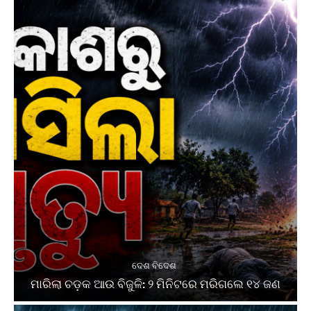
ଦେଶ ବିଦେଶ
ମାରିଲା ଚଡ଼କ ଆଉ ବିଜୁଳି: ୨ ମିନିଟରେ ମରିଗଲେ ୧୪ ଜଣ