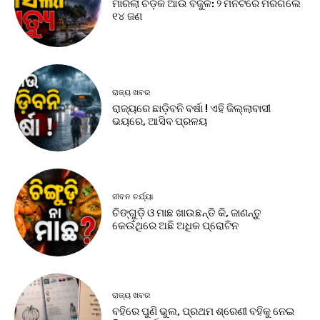
ମାରିଲା ଚଡ଼କ ଆଉ ବିଜୁଳି: ୨ ମିନିଟରେ ମରିଗଲେ
୧୪ ଜଣ
ରାଜ୍ୟ ଖବର
ରାଜ୍ୟରେ ଛାଡ଼ିବନି ବର୍ଷା ! ଏହି ଜିଲ୍ଲାବାସୀ
ଭୟରେ, ଆସିବ ପ୍ରଳୟ
ଜୀବନ ଚର୍ଯ୍ୟା
ଚିଙ୍ଗୁଡ଼ି ଓ ମାଛ ଖାଉଛନ୍ତି କି, ଜାଣନ୍ତୁ
କେଉଁଥିରେ ଅଛି ଅଧିକ ପ୍ରୋଟିନ
ରାଜ୍ୟ ଖବର
ବହିରେ ପୁଣି ଭୁଲ, ପ୍ରଥମ ଶ୍ରେଣୀ ବହିକୁ ନେଇ