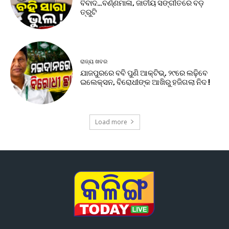
ବିବାଦ…ବର୍ଣ୍ଣମାଳା, ଜାତୀୟ ସଙ୍ଗୀତରେ ବଡ଼
ତ୍ରୁଟି
ରାଜ୍ୟ ଖବର
ଯାଜପୁରରେ ବବି ପୁଣି ଆକ୍ଟିଭ୍, ୨୯ରେ ଲଢ଼ିବେ
ଇଲେକ୍ସନ, ବିରୋଧୀଙ୍କ ଆଖିରୁ ହଜିଗଲା ନିଦ !
Load more