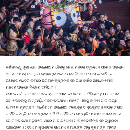
ଦର୍ଶକବନ୍ଧୁ ପୁରୀ ଶ୍ରୀ ଜଗନ୍ନାଥ ମନ୍ଦିରକୁ ନେଇ ମନରେ ସବୁବେଳେ ଅନେକ ପ୍ରଶ୍ନ
ଆସେ । ପ୍ରଭୁ ଜଗନ୍ନାଥ କୃଷ୍ଣଙ୍କ ଅବତାର ବୋଲି ଆମେ ସମସ୍ତେ ଜାଣିଛେ ।
ତାହେଲେ ମନ୍ଦିର ଭିତରେ ଭଗବାନ କୃଷ୍ଣଙ୍କ ସହ ରାଧା କାହିଁକି ନାହାନ୍ତି ବୋଲି
ମନରେ ପ୍ରଶ୍ନ ନିଶ୍ଚୟ ଆସିଥିବ ।
ସନାତନ ଧର୍ମରେ ଦେବୀ ଦେବତାଙ୍କ ଅବତାର ସେମାନଙ୍କର ବିଭିନ୍ନ ରୂପ ଓ ଅନେକ
ନାମ ଲୋକଙ୍କୁ ଆଶ୍ଚର୍ଯ୍ୟ ଚକିତ କରିଥାଏ । ମନରେ ଏହାକୁ ଜାଣିବା ପାଇଁ ଇଚ୍ଛା
ଭାବନା ଜାଗ୍ରତ ହୁଏ । ମନ୍ଦିରରେ ଜଗନ୍ନାଥ, ବଳଭଦ୍ର ଓ ସୁଭଦ୍ରାଙ୍କ ବ୍ୟତୀତ ରାଧା
କାହିଁକି ନାହାନ୍ତି, ସେମାନଙ୍କର ଆଖି ବି କାହିଁକି ବଡ ଇତ୍ୟାଦି ପ୍ରଶ୍ନ ମନରେ ଆସେ ।
ପୌରାଣିକ କଥା ଅନୁସାରେ, ଥରେ ମାତା ଯଶୋଦା ମାତା ଦେବକୀଙ୍କ ସହ ଦ୍ୱାରିକା
ଯାଇଥିଲେ । ସେଠାରେ କୃଷ୍ଣଙ୍କ ରାଣୀମାନେ ମାତାଙ୍କ ଠାରୁ କୃଷ୍ଣଙ୍କ ବାଲ୍ୟ