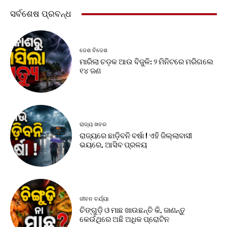
ସର୍ବଶେଷ ପ୍ରବନ୍ଧ
ଦେଶ ବିଦେଶ
ମାରିଲା ଚଡ଼କ ଆଉ ବିଜୁଳି: ୨ ମିନିଟରେ ମରିଗଲେ
୧୪ ଜଣ
ରାଜ୍ୟ ଖବର
ରାଜ୍ୟରେ ଛାଡ଼ିବନି ବର୍ଷା ! ଏହି ଜିଲ୍ଲାବାସୀ
ଭୟରେ, ଆସିବ ପ୍ରଳୟ
ଜୀବନ ଚର୍ଯ୍ୟା
ଚିଙ୍ଗୁଡ଼ି ଓ ମାଛ ଖାଉଛନ୍ତି କି, ଜାଣନ୍ତୁ
କେଉଁଥିରେ ଅଛି ଅଧିକ ପ୍ରୋଟିନ