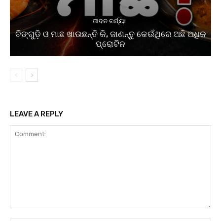
ଜୀବନ ଚର୍ଯ୍ୟା
ଚିଙ୍ଗୁଡ଼ି ଓ ମାଛ ଖାଉଛନ୍ତି କି, ଜାଣନ୍ତୁ କେଉଁଥିରେ ଅଛି ଅଧିକ
ପ୍ରୋଟିନ
LEAVE A REPLY
Comment: