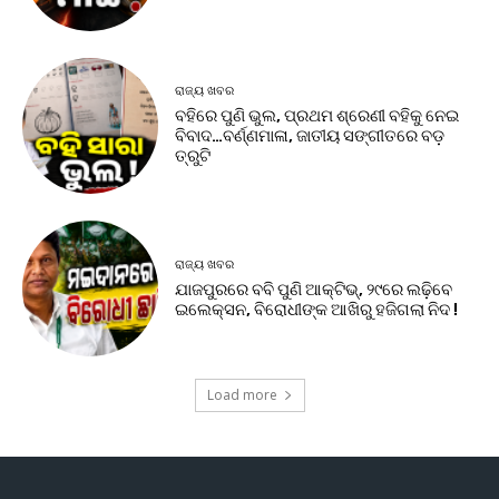
ରାଜ୍ୟ ଖବର
ବହିରେ ପୁଣି ଭୁଲ, ପ୍ରଥମ ଶ୍ରେଣୀ ବହିକୁ ନେଇ
ବିବାଦ…ବର୍ଣ୍ଣମାଳା, ଜାତୀୟ ସଙ୍ଗୀତରେ ବଡ଼
ତ୍ରୁଟି
ରାଜ୍ୟ ଖବର
ଯାଜପୁରରେ ବବି ପୁଣି ଆକ୍ଟିଭ୍, ୨୯ରେ ଲଢ଼ିବେ
ଇଲେକ୍ସନ, ବିରୋଧୀଙ୍କ ଆଖିରୁ ହଜିଗଲା ନିଦ !
Load more