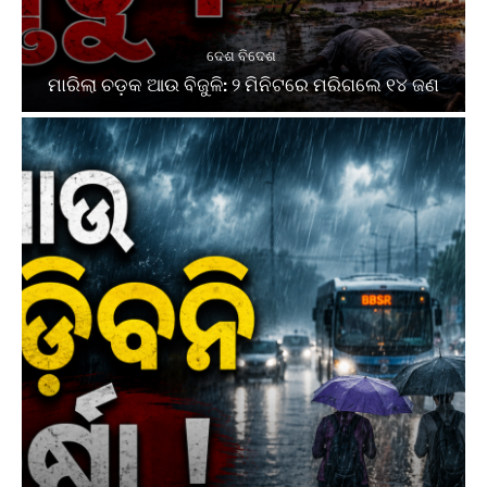
ଦେଶ ବିଦେଶ
ମାରିଲା ଚଡ଼କ ଆଉ ବିଜୁଳି: ୨ ମିନିଟରେ ମରିଗଲେ ୧୪ ଜଣ