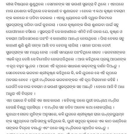
ଲୀଳା ବିଷୟରେ ଶୁଣୁଥିଲେ । ସେମାନଙ୍କ ସହ ଭଉଣୀ ସୁଭଦ୍ରା ବି ଥିଲେ । ଏହାପରେ
ମାତା ଯଶୋଦା କହିଥିଲେ ସେ କାହାଣୀ ତ ଶୁଣାଇବେ । ହେଲେ ଏ କଥା କୃଷ୍ଣ ବଳରାମ
ଙ୍କ କାନରେ ନ ପଡିବା ଦରକାର । ଏହାକୁ ଧ୍ୟାନରେ ରଖି ଦ୍ୱାର ନିକଟରେ
ସୁଭଦ୍ରାଙ୍କୁ ଜଗିବା ପାଇଁ କୁହାଗଲା । ପରେ କୃଷ୍ଣଙ୍କ ଲିଲା ଶୁଣଇବା ପାଇଁ ସବୁ
ଗୋପୀମାନେ ବସିଲେ । ସୁଭଦ୍ରା ବି ସେ କାହାଣୀରେ ଏମିତି ମଜି ଗଲେ ଯେ, କୃଷ୍ଣ ଓ
ବଳରାମ ଆସି ସେଠାରେ ପହଂଚି ଏ କାହାଣୀର ଆନନ୍ଦ ନେଉଥିଲେ । ପିଲା ବେଳର ସବୁ
କାହାଣୀ ଶୁଣି ଶୁଣି ତାଙ୍କ ଆଖି ବଡ ହେବାକୁ ଲାଗିଲା । ସମାନ ଘଟଣା ଦେବୀ
ସୁଭଦ୍ରାଙ୍କ ସହ ମଧ୍ୟ ହେଲା । ସେହି ସମୟରେ ପହଂଚିଥିଲେ ନାରଦ । ଭଗବନାଙ୍କର
ଏଭଳି ରୂପ ଦେଖି ସେ ବିମୋହିତ ହୋଇପଡିଥିଲେ । ଆଉ କହିଥିଲେ ପ୍ରଭୁ ଆପଣଙ୍କ
ଏ ରୂପ ବହୁତ ସୁନ୍ଦର । ଆପଣ ଏହି ରୂପରେ ସାଧାରଣ ଭକ୍ତଙ୍କୁ ଦର୍ଶନ ଦିଅନ୍ତୁ ।
ସେତେବେଲେ ଭଗବାନ ଶ୍ରୀକୃଷ୍ଣ କହିଥିଲେ କି, କଳି ଯୁଗରେ ସେ ଏହି ରୂପରେ
ଅବତାର ନେବେ । ପୁରୀ ମନ୍ଦିରରେ ଭଗବାନଙ୍କର ଏହି ରୂପ ବିରାଜମାନ ରହିଛି ।
ଯେଉଁଠି ସେ ବାଇ ବଳରାମ ଓ ଭଉଣୀ ସୁଭଦ୍ରାଙ୍କ ସହ ଅଛନ୍ତି । ହେଲେ ଆଜି ବି ଅଧା
ଅଧୁରା ଏହି ବିଗ୍ରହ ।
ଏହା ପଛରେ ବି ରହିଛି ଏକ ଖାସ କାରଣ । କହିବାକୁ ଗଲେ ପୁରୀ ଜଗନ୍ନାଥ ମନ୍ଦିର
ହେଉଛି ବିଶ୍ୱ ପ୍ରସିଦ୍ଧ । ଏ ମନ୍ଦିର ସହ ଜଡିତ ଅନେକ କଥା ଲୋକପ୍ରିୟ ।
କୁହାଯାଏ ନାରଦ ମୁନିଙ୍କ ଅନୁସାରେ, କଳି ଯୁଗରେ ଶ୍ରୀକୃଷ୍ଣ ରାଜା ଇନ୍ଦ୍ରଦ୍ୟୁମ୍ନ
ଙ୍କ ସ୍ୱପ୍ନରେ ଆସି ତାଙ୍କୁ କହିଥିଲେ କି, ପୁରୀ ସମୁଦ୍ର କୂଳରେ ଏକ କାଠ ଗଣ୍ଡିରେ
ତାଙ୍କର ବିଗ୍ରହ ବନାନ୍ତୁ ଏବଂ ପରେ ତାକୁ ମନ୍ଦିରରେ ସ୍ଥାପିତ କରନ୍ତୁ ।