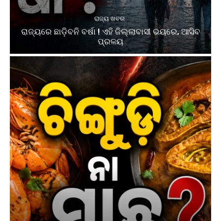
ରାଜ୍ୟ ଖବର
ରାଜ୍ୟରେ ଛାଡ଼ିବନି ବର୍ଷା ! ଏହି ଜିଲ୍ଲାବାସୀ ଭୟରେ, ଆସିବ
ପ୍ରଳୟ