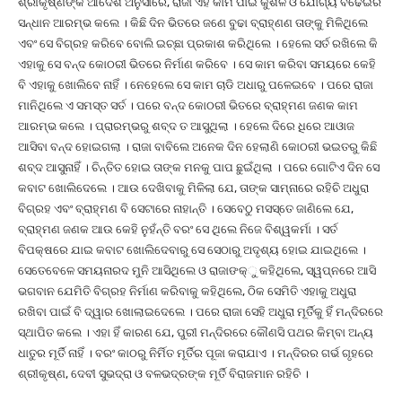
ଶ୍ରୀକୃଷ୍ଣଙ୍କ ଆଦେଶ ଅନୁସାରେ, ରାଜା ଏହି କାମ ପାଇଁ କୁଶଳ ଓ ଯୋଗ୍ୟ ବଢେଇର
ସନ୍ଧାନ ଆରମ୍ଭ କଲେ । କିଛି ଦିନ ଭିତରେ ଜଣେ ବୁଢା ବ୍ରାହ୍ଣଣ ତାଙ୍କୁ ମିଳିଥିଲେ
ଏବଂ ସେ ବିଗ୍ରହ କରିବେ ବୋଲି ଇଚ୍ଛା ପ୍ରକାଶ କରିଥିଲେ । ହେଲେ ସର୍ତ ରଖିଲେ କି
ଏହାକୁ ସେ ବନ୍ଦ କୋଠରୀ ଭିତରେ ନିର୍ମାଣ କରିବେ । ସେ କାମ କରିବା ସମୟରେ କେହି
ବି ଏହାକୁ ଖୋଲିବେ ନାହିଁ । ନେହେଲେ ସେ କାମ ଚାଡି ଅଧାରୁ ପଳେଇବେ । ପରେ ରାଜା
ମାନିଥିଲେ ଏ ସମସ୍ତ ସର୍ତ । ପରେ ବନ୍ଦ କୋଠରୀ ଭିତରେ ବ୍ରାହ୍ମଣ ଜଣକ କାମ
ଆରମ୍ଭ କଲେ । ପ୍ରାରମ୍ଭରୁ ଶବ୍ଦ ତ ଆସୁଥିଲା । ହେଲେ ଦିରେ ଧିରେ ଆଓାଜ
ଆସିବା ବନ୍ଦ ହୋଇଗଲା । ରାଜା ବାବିଲେ ଅନେକ ଦିନ ହେଲାଣି କୋଠରୀ ଭଇତରୁ କିଛି
ଶବ୍ଦ ଆସୁନାହିଁ । ଚିନ୍ତିତ ହୋଇ ତାଙ୍କ ମନକୁ ପାପ ଛୁଇଁଥିଲା । ପରେ ଗୋଟିଏ ଦିନ ସେ
କବାଟ ଖୋଲିଦେଲେ । ଆଉ ଦେଖିବାକୁ ମିଳିଲା ଯେ, ତାଙ୍କ ସାମ୍ନାରେ ରହିଚି ଅଧୁରା
ବିଗ୍ରହ ଏବଂ ବ୍ରାହ୍ମଣ ବି ସେଟାରେ ନାହାନ୍ତି । ସେବେଠୁ ମସସ୍ତେ ଜାଣିଲେ ଯେ,
ବ୍ରାହ୍ମଣ ଜଣକ ଆଉ କେହି ନୁହଁନ୍ତି ବରଂ ସେ ଥିଲେ ନିଜେ ବିଶ୍ୱକର୍ମା । ସର୍ତ
ବିପକ୍ଷରେ ଯାଇ କବାଟ ଖୋଲିଦେବାରୁ ସେ ସେଠାରୁ ଅଦୃଶ୍ୟ ହୋଇ ଯାଇଥିଲେ ।
ସେତେବେଳେ ସମୟନାରଦ ମୁନି ଆସିଥିଲେ ଓ ରାଜାଙକ୍‌ୁ କହିଥିଲେ, ସ୍ୱପ୍ନରେ ଆସି
ଭଗବାନ ଯେମିତି ବିଗ୍ରହ ନିର୍ମାଣ କରିବାକୁ କହିଥିଲେ, ଠିକ ସେମିତି ଏହାକୁ ଅଧୁରା
ରଖିବା ପାଇଁ ବି ଦ୍ୱାର ଖୋଲାଇଦେଲେ । ପରେ ରାଜା ସେହି ଅଧୁରା ମୂର୍ତିକୁ ହିଁ ମନ୍ଦିରରେ
ସ୍ଥାପିତ କଲେ । ଏହା ହିଁ କାରଣ ଯେ, ପୁରୀ ମନ୍ଦିରରେ କୌଣସି ପଥର କିମ୍ବା ଅନ୍ୟ
ଧାତୁର ମୂର୍ତି ନାହିଁ । ବରଂ କାଠରୁ ନିର୍ମିତ ମୂର୍ତିର ପୂଜା କରାଯାଏ । ମନ୍ଦିରର ଗର୍ଭ ଗୃହରେ
ଶ୍ରୀକୃଷ୍ଣ, ଦେବୀ ସୁଭଦ୍ରା ଓ ବଳଭଦ୍ରଙ୍କ ମୂର୍ତି ବିରାଜମାନ ରହିଚି ।