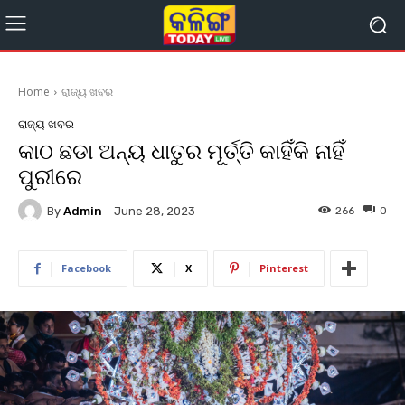
Home
ରାଜ୍ୟ ଖବର
ରାଜ୍ୟ ଖବର
କାଠ ଛଡା ଅନ୍ୟ ଧାତୁର ମୂର୍ତ୍ତି କାହିଁକି ନାହିଁ
ପୁରୀରେ
By
Admin
266
0
June 28, 2023
Facebook
X
Pinterest