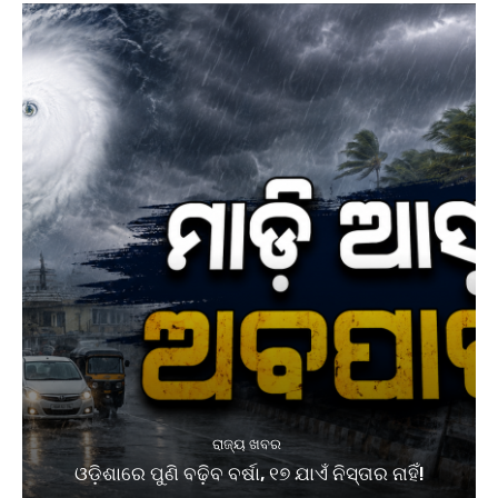
ରାଜ୍ୟ ଖବର
ଓଡ଼ିଶାରେ ପୁଣି ବଢ଼ିବ ବର୍ଷା, ୧୭ ଯାଏଁ ନିସ୍ତାର ନାହିଁ!