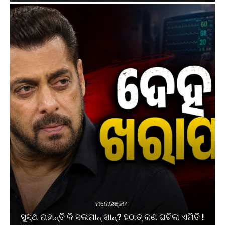
ମନୋରଞ୍ଜନ
ସୁସ୍ଥ ନାହାନ୍ତି କି ସଲମାନ୍ ଖାନ୍? ହଠାତ୍ କଣ ଘଟିଲା ଏମିତି !