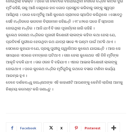
ହୋଇଥିଲା ବିଭକ୍ତ । ପରେ ଗାଁ ନିକଟରେ ବହିଯାଇଥିବା ନଦୀରେ ଚନ୍ଦନ କାଠର ଦୁଇ
ମୂର୍ତି ରହିଛି, ତାକୁ ଆଣି ସେଥିରେ ହାତ ଗୋଡ ପ୍ରସ୍ତୁତ କରିବାକୁ ତାଙ୍କୁ ସ୍ୱପ୍ନ
ଆସିଥିଲା । ପରେ ସେ ମୂର୍ତିକୁ ଆଣି କୁଲେଥ ଗ୍ରାମରେ ସ୍ଥାପିତ କରିଥିଲେ । ସେବେଠୁ
ସେହି ମନ୍ଦିରରେ ଭଗବାନ ବିରାଜମାନ ରହିଛନ୍ତି । ୧୮୪୬ରେ ଘରେ ହିଁ ସ୍ଥାପନା
ହୋଇଥିଲା ମନ୍ଦିର । ଆଜି ଯାଏଁ ବି ତାର ପୂଜାର୍ଚ୍ଚନା ଜାରି ରହିଛି ।
କୁଲେଥ ଜଗନାଥ ମନ୍ଦିରର ପୂଜାରୀ କିଶୋରୀ ଲାଲଙ୍କ କହିବା କଥା ହେଲା ଯେ,
ପ୍ରତିବର୍ଷ ପୁରୀରେ ହେଉଥିବା ରଥ ଯାତ୍ରା ସାଢେ ୩ ଘଣ୍ଟା ପାଇଁ ଅଟକି ଥାଏ ।
ସେଠାରେ କୁହାଯାଏ ଯେ, ପ୍ରଭୁ ପୁରୀରୁ ଗ୍ୱାଲିଅର କୁଲେଥ ଯାଇଛନ୍ତି । ଆଉ ସେ
ସମୟରେ ଏଠାରେ ଚମତ୍କାର ଘଟିଥାଏ । ତାହା ହେଲା କୁଲେଥର ଏହି ତିନି ମୂର୍ତିଙ୍କ
ଆକୃତି ବଦଳି ଯାଏ । ତାର ଓଜନ ବି ବଢିଯାଏ । ଏହାର ଆଭାସ କିଶୋରୀ ଲାଲଙ୍କୁ
ହୋଇଥାଏ । ପରେ କୁଲେଥ ମନ୍ଦିର ମୂର୍ତିଗୁଡିକୁ ରଥରେ ବସାଇ ଟାଣିବା କାର୍ଯ୍ୟ
ଆରମ୍ଭ ହୁଏ ।
ତେବେ ଦର୍ଶକବନ୍ଧୁ ଜଗନ୍ନାଥଙ୍କ ଏହି କାହାଣୀଟି ଆପଣଙ୍କୁ କେମିତି ଲାଗିଲା ଆମକୁ
ନିଶ୍ଚୟ କମେଣ୍ଟ କରି ଜଣାନ୍ତୁ ।
Facebook
X
Pinterest