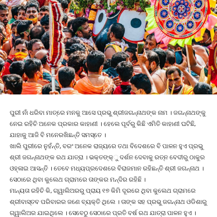
ପୁରୀ ନାଁ ଧରିବା ମାତ୍ରେ ମନକୁ ଆସେ ପ୍ରଭୁ ଶ୍ରୀଜଗନ୍ନାଥଙ୍କ ନାମ । ଜଗନ୍ନାଥଙ୍କୁ
ନେଇ ରହିଚି ଅନେକ ପ୍ରକାର କାହାଣୀ । ହେଲେ ପୂର୍ବରୁ କିଛି ଏମିତି କାହାଣୀ ଘଟିଛି,
ଯାହାକୁ ଆଜି ବି ମନେରଖିଛନ୍ତି ସମସ୍ତେ ।
ଖାଲି ପୁରୀରେ ନୁହଁନ୍ତି, ବରଂ ଅନେକ ରାଜ୍ୟରେ ତଥା ବିଦେଶରେ ବି ପାଳନ ହୁଏ ପ୍ରଭୁ
ଶ୍ରୀ ଜଗନ୍ନାଥଙ୍କ ରଥ ଯାତ୍ରା । ଭକ୍ତଙ୍କ୍‌ୁ ଦର୍ଶନ ଦେବାକୁ ରତ୍ନ ବେଦୀରୁ ଠାକୁର
ଓହ୍ଳାଇ ଆସନ୍ତି । ତେବେ ମଧ୍ୟପ୍ରଦେଶରେ ବିରାଜମାନ ରହିଛନ୍ତି ଶ୍ରୀ ଜଗନ୍ନାଥ ।
ସେଠାରେ ଥିବା କୁଲେଥ ଗ୍ରାମରେ ତାଙ୍କର ମନ୍ଦିର ରହିଛି ।
ମାନ୍ୟତା ରହିଚି କି, ଗ୍ୱାଲିଅରରୁ ପ୍ରାୟ ୧୭ କିମି ଦୂରରେ ଥିବା କୁଲେଥ ଗ୍ରାମରେ
ଶ୍ରୀବାସ୍ତବ ପରିବାରର ଜଣେ ବ୍ୟକ୍ତି ଥିଲେ । ତାଙ୍କ ସହ ପ୍ରଭୁ ଜଗନ୍ନାଥ ଓଡିଶାରୁ
ଗ୍ୱାଲିଅର ଯାଇଥିଲେ । ସେବେଠୁ ସେଠାରେ ପ୍ରତି ବର୍ଷ ରଥ ଯାତ୍ରା ପାଳନ ହୁଏ ।