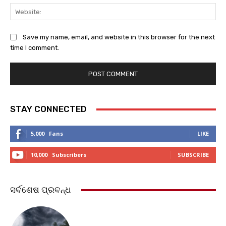
Web
Save my name, email, and website in this browser for the next
time I comment.
STAY CONNECTED
5,000
Fans
LIKE
10,000
Subscribers
SUBSCRIBE
ସର୍ବଶେଷ ପ୍ରବନ୍ଧ