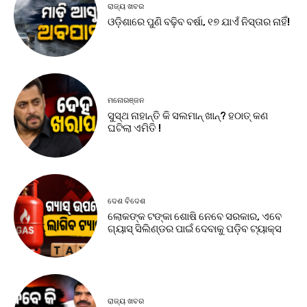
ରାଜ୍ୟ ଖବର
ଓଡ଼ିଶାରେ ପୁଣି ବଢ଼ିବ ବର୍ଷା, ୧୭ ଯାଏଁ ନିସ୍ତାର ନାହିଁ!
ମନୋରଞ୍ଜନ
ସୁସ୍ଥ ନାହାନ୍ତି କି ସଲମାନ୍ ଖାନ୍? ହଠାତ୍ କଣ
ଘଟିଲା ଏମିତି !
ଦେଶ ବିଦେଶ
ଲୋକଙ୍କ ଟଙ୍କା ଶୋଷି ନେବେ ସରକାର, ଏବେ
ଗ୍ୟାସ୍ ସିଲିଣ୍ଡର ପାଇଁ ଦେବାକୁ ପଡ଼ିବ ଟ୍ୟାକ୍ସ
ରାଜ୍ୟ ଖବର