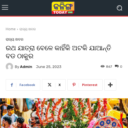
Home
ରାଜ୍ୟ ଖବର
ରାଜ୍ୟ ଖବର
ରଥ ଯାତ୍ରା ବେଳେ କାହିଁକି ଅଟକି ଯାଆନ୍ତି
ବଡ ଠାକୁର
By
Admin
867
0
June 25, 2023
Facebook
X
Pinterest