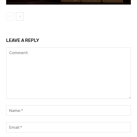
LEAVE A REPLY
Comment:
Na
Ema