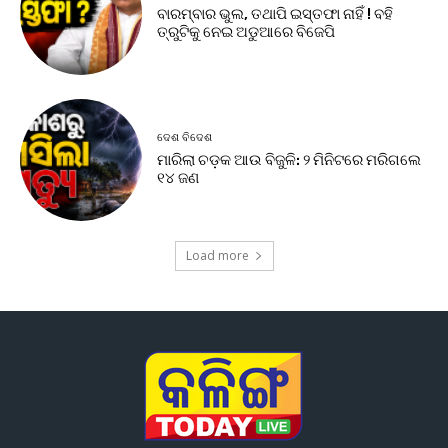
ବାରମ୍ବାର ଭୁଲ, ତଥାପି ଇସ୍ତଫା ନାହିଁ ! ବହି
ତ୍ରୁଟିକୁ ନେଇ ଅଡୁଆରେ ବିଜେପି
ଦେଶ ବିଦେଶ
ମାରିଲା ଚଡ଼କ ଆଉ ବିଜୁଳି: ୨ ମିନିଟରେ ମରିଗଲେ
୧୪ ଜଣ
Load more