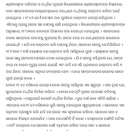
ଶ୍ରୀବାସ୍ତବ ପରିବାର ଓ ମନ୍ଦିର ପୂଜାରୀ କିଶୋରୀଲାଲ ଶ୍ରୀବାସ୍ତବଙ୍କ ହିସାବରେ,
ବାବା ସାମ୍ବଲେଦାସ ବାଲ୍ୟବସ୍ଥାରେ ଜଗନ୍ନାଥ ମନ୍ଦିରକୁ ଦଣ୍ଡବତ କରିବା ପାଇଁ
ଯାଇଥିଲେ । ୧୮୪୬ ଯାଏଁ ସେ ସାତ ଥର ପୁରୀରେ ଦଣ୍ଡବତ ଯାତ୍ରା କରିଥିଲେ ।
ଏହିଠାରୁ ପ୍ରଭୁ ତାଙ୍କ ସହ ସେଠାକୁ ଚାଲି ଯାଇଥିଲେ । କିଶୋରୀଲାଲ ଶ୍ରୀବାସ୍ତବଙ୍କ
ଅନୁସାରେ, ୧୮୦୭ରେ ବାବାଙ୍କ ପିତାମାତା ଙ୍କ ଦେହାନ୍ତ ହୋଇଥିଲା । ଏହାଉପରେ
ବାଳକ ସାମ୍ବଲେ ଦାସ ଙ୍କୁ କୁହାଗଲା କି, ତାଙ୍କ ବାପା ମା ଜଗନ୍ନାଥଙ୍କ ଶରଣରେ
ଯାଇଛନ୍ତି । ଯଦି ସେ ଦଣ୍ଡବତ କରି ସେଠାକୁ ଯିବେ, ତାହେଲେ ତାଙ୍କୁ ସେ ମିଳିଯିବେ ।
୧୮୧୬ରେ ୯ ବର୍ଷ ବୟସରେ ସେ ଦଣ୍ଡବତ କରି ଆସିଥିଲେ ପୁରୀ । ରାସ୍ତାରେ ତାଙ୍କୁ
ଜଣେ ସାଧୁ ରାମଦାସ ମହାରାଜ ଦେଖା ହୋଇଥିଲେ । ଯିଏ ତାଙ୍କୁ କହିଥିଲେ ଯେ, ତାଙ୍କ
ବାପା ମା ଙ୍କର ମୃତ୍ୟୁ ହୋଇ ଯାଇଛି ଏବଂ ଯଦି ସେ ଏହି ପ୍ରକାରେ ଦଣ୍ଡବତ କରି ୭
ଥର ଯିବେ, ତାହାଲେ ଏଥିରେ ଚମତ୍କାର ହେବ । ପରେ ସାମ୍ବଲେଦାସ ଲଗାତର ଭାବେ
ପୁରୀ ଯାତ୍ରା କଲେ ।
ତେବେ ୧୮୪୪ ମସିହରେ ଯାତ୍ରା ବେଲେ ତାଙ୍କୁ ଆସିଥିଲା ଏକ ସ୍ୱପ୍ନ । ତାହା ଥିଲା ଯେ,
କୁଲେଥରେ ମନ୍ଦିର ନିର୍ମାଣ କରିବେ । ହେଲେ ସେ ମୂର୍ତି ପୂଜାର ଉପାସକ ବନିବାକୁ
ଚାହୁଁନଥିଲେ । ସେଥିପାଇଁ କଲେନି ମନ୍ଦିର ନିର୍ମାଣ । ଦୁଇ ବର୍ଷ କାଳ ଏମିତି ଚାଲିଲା ।
ଏହାପରେ ସେ ୧୮୪୬ ମସିହାରେ ପୁଣି ତାଙ୍କୁ ହୋଇଥିଲା ସ୍ୱପ୍ନାଦେଶ । ଚାଉଳରେ ଏକ
ବ୍ୟଂଜନ ପ୍ରସ୍ତୁତ କରି ଯଦି ସେ ଘରର ଏକ ସ୍ଥାନରେ ରଖିବେ, ତାହେଲେ ତାହା ୪
ଭାଗରେ ବିଭକ୍ତ ହୋଇଯିବ । ଆଉ ସେ ସେମିତି ହିଁ କଲେ । ବାସ୍ତବେର ସେମିତି ଘଟିଲା
। ମାଟି ପାତ୍ରରେ ସେ ଚାଉଳର ସେହି ବ୍ୟଂଜନ ରଖିବା ପରେ ତାହା ୪ ଭାଗରେ