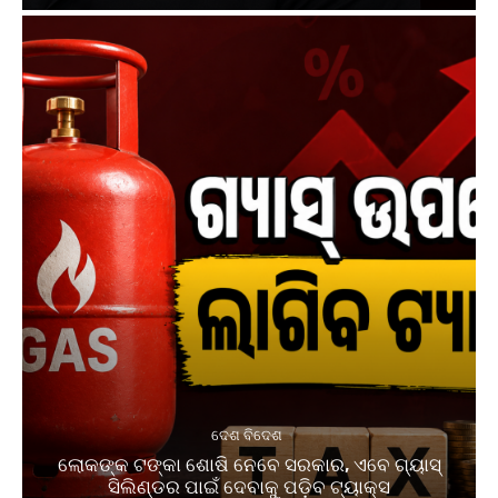
ଦେଶ ବିଦେଶ
ଲୋକଙ୍କ ଟଙ୍କା ଶୋଷି ନେବେ ସରକାର, ଏବେ ଗ୍ୟାସ୍
ସିଲିଣ୍ଡର ପାଇଁ ଦେବାକୁ ପଡ଼ିବ ଟ୍ୟାକ୍ସ