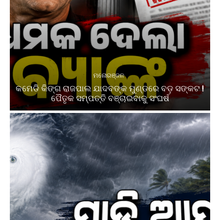
ମନୋରଞ୍ଜନ
କମେଡି କିଙ୍ଗ ରାଜପାଲ ଯାଦବଙ୍କ ମୁଣ୍ଡରେ ବଡ଼ ସଙ୍କଟ !
ପୈତୃକ ସମ୍ପତ୍ତି ବଞ୍ଚାଇବାକୁ ସଂଘର୍ଷ