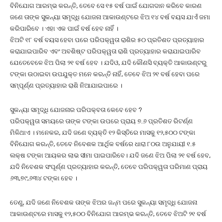
ବିନିଯୋଗ ଆରମ୍ଭ କରନ୍ତି, ତେବେ ସେ ୧୫ ବର୍ଷ ପାଇଁ ଯୋଗଦାନ କରିବେ କାରଣ
ଜଣେ ତାଙ୍କ ସୁକନ୍ୟା ସମୃଦ୍ଧି ଯୋଜନା ଆକାଉଣ୍ଟରେ ଝିଅ ୧୪ ବର୍ଷ ବୟସ ଯାଏଁ ଜମା
କରିପାରିବେ । ଏହା ଏକ ପାଇଁ ବର୍ଷ ହେବ ନାହିଁ ।
ଝିଅଟି ୧୮ ବର୍ଷ ବୟସ ହେବା ପରେ ପରିପକ୍ୱତା ରାଶିର ୫୦ ପ୍ରତିଶତ ପ୍ରତ୍ୟାହାର
କରାଯାଇପାରିବ ଏବଂ ଅବଶିଷ୍ଟ ପରିପକ୍ୱତା ରାଶି ପ୍ରତ୍ୟାହାର କରାଯାଇପାରିବ
ଯେତେବେଳେ ଝିଅ ପିଲା ୨୧ ବର୍ଷ ହେବ । ଯଦିଓ, ଯଦି କୌଣସି ବ୍ୟକ୍ତି ଆକାଉଣ୍ଟରୁ
ଟଙ୍କା ଉଠାଇବା ଉପଯୁକ୍ତ ମନେ କରନ୍ତି ନାହିଁ, ତେବେ ଝିଅ ୨୧ ବର୍ଷ ହେବା ପରେ
ସମ୍ପୂର୍ଣ୍ଣ ପ୍ରତ୍ୟାହାର ରାଶି ନିଆଯାଇପାରେ ।
ସୁକନ୍ୟା ସମୃଦ୍ଧି ଯୋଜନାର ପରିପକ୍ବତା କେବେ ହେବ ?
ପରିପକ୍ୱତା ସମୟରେ ତାଙ୍କ ଟଙ୍କା ଉପରେ ପ୍ରାୟ ୭.୬ ପ୍ରତିଶତ ରିଟର୍ଣ୍ଣ
ମିଳିଥାଏ । ମନେକର, ଯଦି ଜଣେ ବ୍ୟକ୍ତି ୧୨ କିସ୍ତିରେ ମାସକୁ ୧୨,୫୦୦ ଟଙ୍କା
ବିନିଯୋଗ କରନ୍ତି, ତେବେ ନିବେଶକ ଆର୍ଥିକ ବର୍ଷରେ ଧାରା ୮୦ଉ ଅନୁଯାୟୀ ୧.୫
ଲକ୍ଷ ଟଙ୍କା ଆୟକର ଲାଭ ସୀମା ପାଇପାରିବେ। ଯଦି ଜଣେ ଝିଅ ପିଲା ୨୧ ବର୍ଷ ହେବ,
ଯଦି ନିବେଶକ ସଂପୂର୍ଣ୍ଣ ପ୍ରତ୍ୟାହାର କରନ୍ତି, ତେବେ ପରିପକ୍ୱତା ପରିମାଣ ପ୍ରାୟ
୬୩,୭୯,୬୩୪ ଟଙ୍କା ହେବ ।
ତେଣୁ, ଯଦି ଜଣେ ନିବେଶକ ତାଙ୍କ ଝିଅର ଜନ୍ମ ପରେ ସୁକନ୍ୟା ସମୃଦ୍ଧି ଯୋଜନା
ଆକାଉଣ୍ଟରେ ମାସକୁ ୧୨,୫୦୦ ବିନିଯୋଗ ଆରମ୍ଭ କରନ୍ତି, ତେବେ ଝିଅଟି ୨୧ ବର୍ଷ