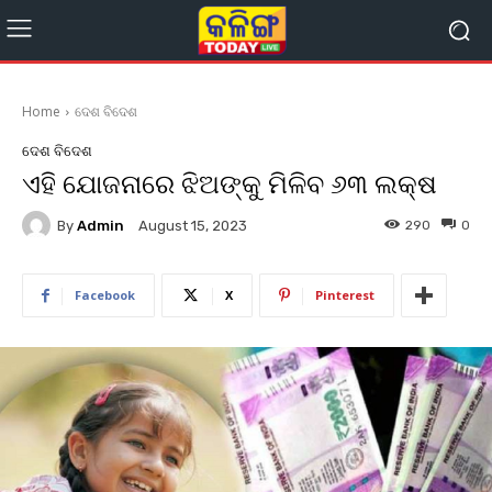
Home
ଦେଶ ବିଦେଶ
ଦେଶ ବିଦେଶ
ଏହି ଯୋଜନାରେ ଝିଅଙ୍କୁ ମିଳିବ ୬୩ ଲକ୍ଷ
By
Admin
290
0
August 15, 2023
Facebook
X
Pinterest