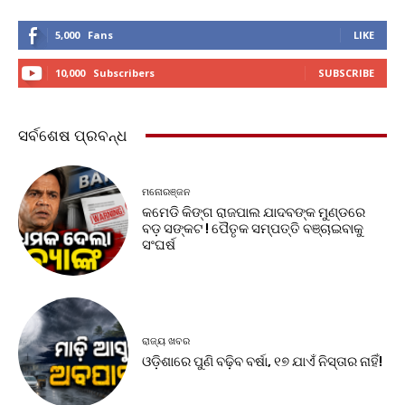
5,000
Fans
LIKE
10,000
Subscribers
SUBSCRIBE
ସର୍ବଶେଷ ପ୍ରବନ୍ଧ
ମନୋରଞ୍ଜନ
କମେଡି କିଙ୍ଗ ରାଜପାଲ ଯାଦବଙ୍କ ମୁଣ୍ଡରେ
ବଡ଼ ସଙ୍କଟ ! ପୈତୃକ ସମ୍ପତ୍ତି ବଞ୍ଚାଇବାକୁ
ସଂଘର୍ଷ
ରାଜ୍ୟ ଖବର
ଓଡ଼ିଶାରେ ପୁଣି ବଢ଼ିବ ବର୍ଷା, ୧୭ ଯାଏଁ ନିସ୍ତାର ନାହିଁ!