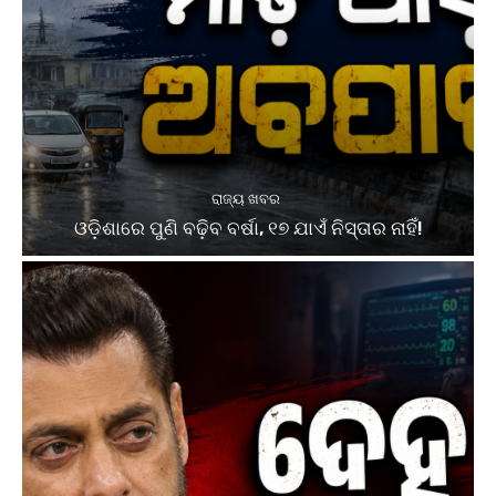
ରାଜ୍ୟ ଖବର
ଓଡ଼ିଶାରେ ପୁଣି ବଢ଼ିବ ବର୍ଷା, ୧୭ ଯାଏଁ ନିସ୍ତାର ନାହିଁ!