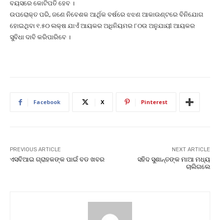
ବୟସରେ କୋଟିପତି ହେବ ।
ଉପରୋକ୍ତ ପରି, ଜଣେ ନିବେଶକ ଆର୍ଥିକ ବର୍ଷରେ ଝଝଣ ଆକାଉଣ୍ଟରେ ବିନିଯୋଗ
ହୋଇଥିବା ୧.୫୦ ଲକ୍ଷ ଯାଏଁ ଆୟକର ଅଧିନିୟମର ୮୦ଉ ଅନୁଯାୟୀ ଆୟକର
ସୁବିଧା ଦାବି କରିପାରିବେ ।
Facebook
X
Pinterest
PREVIOUS ARTICLE
NEXT ARTICLE
ଏସବିଆଇ ଗ୍ରାହକଙ୍କ ପାଇଁ ବଡ ଖବର
ସହିଦ ସୁଶାନ୍ତଙ୍କ ମାଆ ମଧ୍ୟ
ଚାଲିଗଲେ