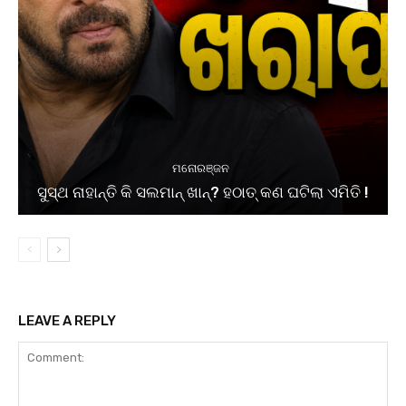
ମନୋରଞ୍ଜନ
ସୁସ୍ଥ ନାହାନ୍ତି କି ସଲମାନ୍ ଖାନ୍? ହଠାତ୍ କଣ ଘଟିଲା ଏମିତି !
LEAVE A REPLY