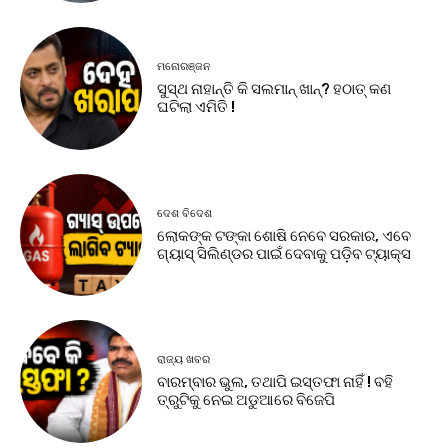
ମନୋରଞ୍ଜନ
ସୁସ୍ଥ ନାହାନ୍ତି କି ସଲମାନ୍ ଖାନ୍? ହଠାତ୍ କଣ
ଘଟିଲା ଏମିତି !
ଦେଶ ବିଦେଶ
ଲୋକଙ୍କ ଟଙ୍କା ଶୋଷି ନେବେ ସରକାର, ଏବେ
ଗ୍ୟାସ୍ ସିଲିଣ୍ଡର ପାଇଁ ଦେବାକୁ ପଡ଼ିବ ଟ୍ୟାକ୍ସ
ରାଜ୍ୟ ଖବର
ବାରମ୍ବାର ଭୁଲ, ତଥାପି ଇସ୍ତଫା ନାହିଁ ! ବହି
ତ୍ରୁଟିକୁ ନେଇ ଅଡୁଆରେ ବିଜେପି