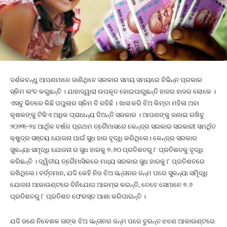
ଦର୍ଶକବନ୍ଧୁ ଆପଣମାନେ ଜାଣିଥିବେ ସରକାର ସମୟ ସମୟରେ ବିଭିନ୍ନ ପ୍ରକାର
ସ୍କିମ ଲଂଚ କରୁଛନ୍ତି । ଯାହାଦ୍ୱାରା ଉପକୃତ ହୋଇପାରୁଛନ୍ତି ହାଜର ହାଜର ଲୋକେ ।
ଏସବୁ ଭିତରେ କିଛି ପପୁଲାର ସ୍କିମ ବି ରହିଛି । ଖାସ କରି ଝିଅ କିମ୍ବା ମହିଳା ଅବା
କୃଷକଙ୍କୁ ଟିକିଏ ଅଧିକ ପ୍ରାଧାନ୍ୟ ଦିଅନ୍ତି ସରକାର । ଆପଣଙ୍କୁ ଜଣାଇ ରଖିବୁ
୨୦୨୩-୨୪ ଆର୍ଥିକ ବର୍ଷର ପ୍ରଥମ ତ୍ରୈମାସରେ କେନ୍ଦ୍ର ସରକାର ସରକାରୀ ସମର୍ଥିତ
କ୍ଷୁଦ୍ର ସଞ୍ଚୟ ଯୋଜନା ପାଇଁ ସୁଧ ହାର ବୃଦ୍ଧି କରିଥିଲେ। କେନ୍ଦ୍ର ସରକାର
ସୁକନ୍ୟା ସମୃଦ୍ଧି ଯୋଜନା ର ସୁଧ ହାରକୁ ୭.୬୦ ପ୍ରତିଶତରୁ ୮ ପ୍ରତିଶତକୁ ବୃଦ୍ଧି
କରିଛନ୍ତି । ଦ୍ୱିତୀୟ ତ୍ରୈମାସିକରେ ମଧ୍ୟ ସରକାର ସୁଧ ହାରକୁ ୮ ପ୍ରତିଶତରେ
ରଖିଥିଲେ। ବର୍ତ୍ତମାନ, ଯଦି କେହି ନିଜ ଝିଅ ସନ୍ତାନର ଜନ୍ମ ପରେ ସୁକନ୍ୟା ସମିୃଦ୍ଧି
ଯୋଜନା ଆକାଉଣ୍ଟରେ ବିନିଯୋଗ ଆରମ୍ଭ କରନ୍ତି, ତେବେ ସେମାନେ ୭.୬
ପ୍ରତିଶତରୁ ୮ ପ୍ରତିଶତ ଫେରସ୍ତ ଆଶା କରିପାରନ୍ତି ।
ଯଦି ଜଣେ ନିବେଶକ ତାଙ୍କ ଝିଅ ସନ୍ତାନର ଜନ୍ମ ପରେ ତୁରନ୍ତ ଝଝଣ ଆକାଉଣ୍ଟରେ